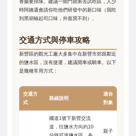
香腸要排隊。建議一開門就衝去試吃區，人少
時阿姨還會請你吃他們研發中的新口味（我吃
到黑胡椒起司口味，外面買不到）。
交通方式與停車攻略
新營區的觀光工廠大多集中在新營市郊跟鄰近
的鹽水區，沒有捷運，建議開車或騎車。以下
是幾種常用方式：
交通方
適合
路線說明
式
對象
國道1號下新營交流
道，往鹽水方向約10
親子
分鐘可達鹽水區。各