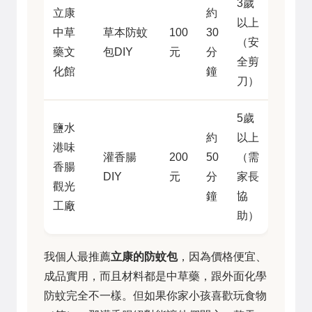
3歲
立康
約
以上
中草
草本防蚊
100
30
（安
藥文
包DIY
元
分
全剪
化館
鐘
刀）
5歲
鹽水
約
以上
港味
灌香腸
200
50
（需
香腸
DIY
元
分
家長
觀光
鐘
協
工廠
助）
我個人最推薦
立康的防蚊包
，因為價格便宜、
成品實用，而且材料都是中草藥，跟外面化學
防蚊完全不一樣。但如果你家小孩喜歡玩食物