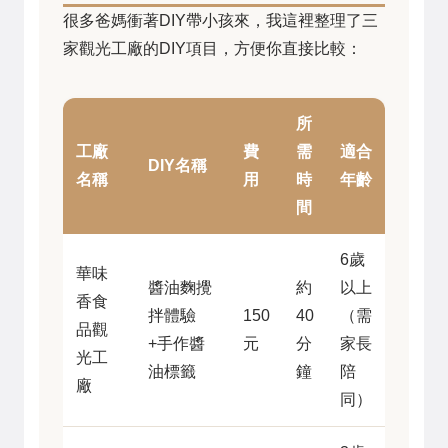
很多爸媽衝著DIY帶小孩來，我這裡整理了三
家觀光工廠的DIY項目，方便你直接比較：
所
工廠
費
需
適合
DIY名稱
名稱
用
時
年齡
間
6歲
華味
醬油麴攪
約
以上
香食
拌體驗
150
40
（需
品觀
+手作醬
元
分
家長
光工
油標籤
鐘
陪
廠
同）