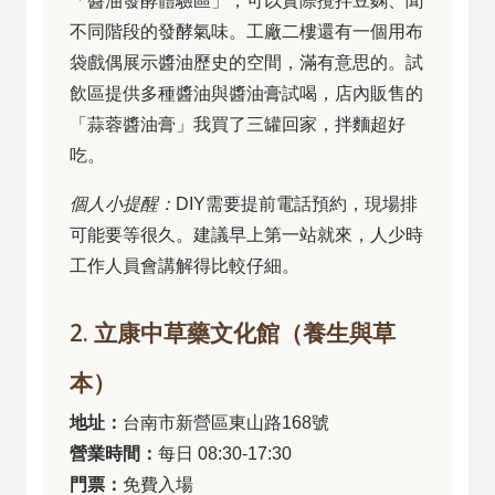
「醬油發酵體驗區」，可以實際攪拌豆麴、聞
不同階段的發酵氣味。工廠二樓還有一個用布
袋戲偶展示醬油歷史的空間，滿有意思的。試
飲區提供多種醬油與醬油膏試喝，店內販售的
「蒜蓉醬油膏」我買了三罐回家，拌麵超好
吃。
個人小提醒：
DIY需要提前電話預約，現場排
可能要等很久。建議早上第一站就來，人少時
工作人員會講解得比較仔細。
2. 立康中草藥文化館（養生與草
本）
地址：
台南市新營區東山路168號
營業時間：
每日 08:30-17:30
門票：
免費入場