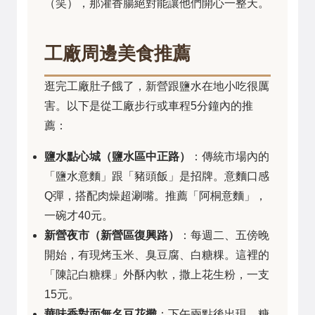
（笑），那灌香腸絕對能讓他們開心一整天。
工廠周邊美食推薦
逛完工廠肚子餓了，新營跟鹽水在地小吃很厲
害。以下是從工廠步行或車程5分鐘內的推
薦：
鹽水點心城（鹽水區中正路）
：傳統市場內的
「鹽水意麵」跟「豬頭飯」是招牌。意麵口感
Q彈，搭配肉燥超涮嘴。推薦「阿桐意麵」，
一碗才40元。
新營夜市（新營區復興路）
：每週二、五傍晚
開始，有現烤玉米、臭豆腐、白糖粿。這裡的
「陳記白糖粿」外酥內軟，撒上花生粉，一支
15元。
華味香對面無名豆花攤
：下午兩點後出現，糖