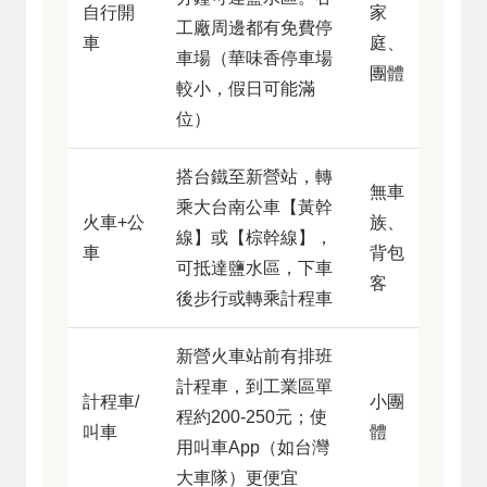
自行開
家
工廠周邊都有免費停
車
庭、
車場（華味香停車場
團體
較小，假日可能滿
位）
搭台鐵至新營站，轉
無車
乘大台南公車【黃幹
火車+公
族、
線】或【棕幹線】，
車
背包
可抵達鹽水區，下車
客
後步行或轉乘計程車
新營火車站前有排班
計程車，到工業區單
計程車/
小團
程約200-250元；使
叫車
體
用叫車App（如台灣
大車隊）更便宜