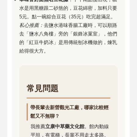
水是用黑糖跟二砂熬的，豆花綿密，加料只要
5元。點一碗綜合豆花（35元）吃完超滿足。
私心推薦：
去鹽水港味香腸工廠時，可以順路
去「鹽水八角樓」旁的「銀鋒冰菓室」，他們
的「紅豆牛奶冰」是用傳統刨冰機做的，煉乳
給得很大方。
常見問題
帶長輩去新營觀光工廠，哪家比較輕
鬆又不無聊？
我推薦
立康中草藥文化館
。館內動線
平坦，有電梯，長輩不用走太多路。