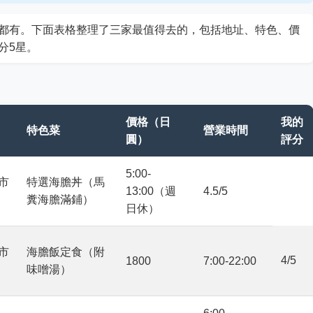
都有。下面表格整理了三家最值得去的，包括地址、特色、價
分5星。
價格（日
我的
特色菜
營業時間
圓）
評分
5:00-
洲市
特選海膽丼（馬
13:00（週
4.5/5
糞海膽滿鋪）
日休）
洲市
海膽飯定食（附
4/5
1800
7:00-22:00
味噌湯）