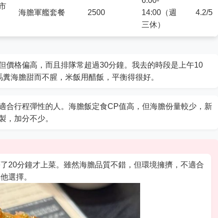
6:00-
洲市
海膽軍艦套餐
2500
14:00（週
4.2/5
三休）
但價格偏高，而且排隊常超過30分鐘。我去的時段是上午10
馬糞海膽甜而不腥，米飯用醋飯，平衡得很好。
適合行程彈性的人。海膽飯定食CP值高，但海膽份量較少，新
製，加分不少。
了20分鐘才上菜。雖然海膽品質不錯，但環境擁擠，不適合
其他選擇。