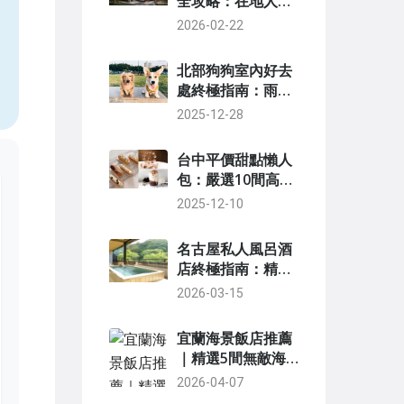
全攻略：在地人推
薦的隱藏版去處
2026-02-22
，
北部狗狗室內好去
處終極指南：雨天
遛狗必備景點推薦
2025-12-28
與實用攻略
台中平價甜點懶人
包：嚴選10間高CP
值甜點店推薦
2025-12-10
名古屋私人風呂酒
店終極指南：精選
5間高評價旅館與
2026-03-15
完整攻略
宜蘭海景飯店推薦
｜精選5間無敵海
景住宿，看日出泡
2026-04-07
湯超享受