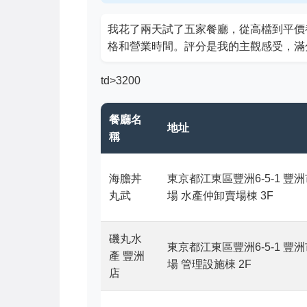
我花了兩天試了五家餐廳，從高檔到平價
格和營業時間。評分是我的主觀感受，滿
td>3200
餐廳名
地址
稱
海膽丼
東京都江東區豐洲6-5-1 豐
丸武
場 水產仲卸賣場棟 3F
磯丸水
東京都江東區豐洲6-5-1 豐
產 豐洲
場 管理設施棟 2F
店