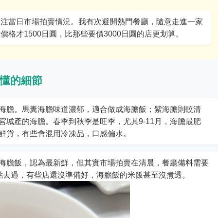
關注當日市場拍賣情況。我有次避開熱門餐廳，隨意走進一家
格才1500日圓，比那些要價3000日圓的店更划算。
懂的細節
海膽。馬糞海膽味道濃郁，適合做成海膽飯；紫海膽則較清
城產的海膽。春季到秋季是旺季，尤其9-11月，海膽最肥
鮮貨，有些會混用冷凍品，口感偏水。
海膽飯，認為最新鮮，但其實市場拍賣在清晨，餐廳備料需要
點去過，有些店還沒準備好，海膽飯的米飯甚至沒煮透。