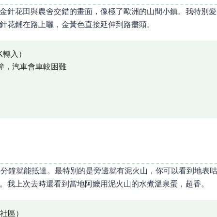
金針花田與農舍交錯的畫面，像極了歐洲的山間小鎮。我特別愛
針花鋪在路上曬，金黃色直接延伸到路盡頭。
K轉入）
鐘，汽車會車較困難
5分鐘就能抵達。最特別的是旁邊就有泥火山，你可以看到地表
。我上次去時還看到當地阿嬤用泥火山的水煮溫泉蛋，超香。
山社區）