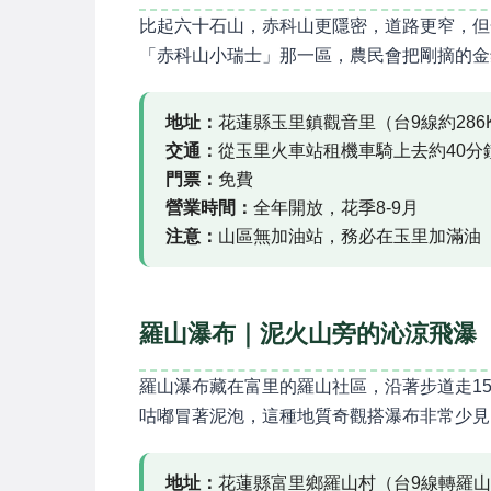
比起六十石山，赤科山更隱密，道路更窄，但
「赤科山小瑞士」那一區，農民會把剛摘的金
地址：
花蓮縣玉里鎮觀音里（台9線約286
交通：
從玉里火車站租機車騎上去約40分
門票：
免費
營業時間：
全年開放，花季8-9月
注意：
山區無加油站，務必在玉里加滿油
羅山瀑布｜泥火山旁的沁涼飛瀑
羅山瀑布藏在富里的羅山社區，沿著步道走1
咕嘟冒著泥泡，這種地質奇觀搭瀑布非常少見
地址：
花蓮縣富里鄉羅山村（台9線轉羅