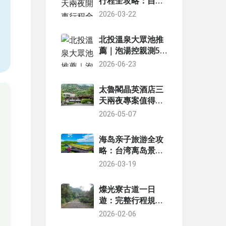
行程全攻略：自駕
遊玩景點美食住宿
2026-03-22
，
一次搞定
北投溫泉大眾池推
薦｜泡湯控親測5
個必訪大眾風呂
2026-06-23
太魯閣晶英酒店三
天兩夜專案值得
嗎？完整行程規劃
2026-05-07
與隱藏玩法大公開
海岛亲子旅游全攻
略：台湾离岛景
点、行程与住宿推
2026-03-19
荐
燦光寮古道一日
遊：完整行程規劃
與實用指南
2026-02-06