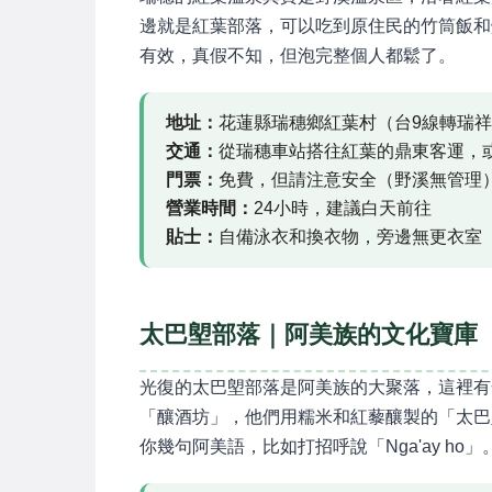
邊就是紅葉部落，可以吃到原住民的竹筒飯和
有效，真假不知，但泡完整個人都鬆了。
地址：
花蓮縣瑞穗鄉紅葉村（台9線轉瑞
交通：
從瑞穗車站搭往紅葉的鼎東客運，或
門票：
免費，但請注意安全（野溪無管理
營業時間：
24小時，建議白天前往
貼士：
自備泳衣和換衣物，旁邊無更衣室
太巴塱部落｜阿美族的文化寶庫
光復的太巴塱部落是阿美族的大聚落，這裡有
「釀酒坊」，他們用糯米和紅藜釀製的「太巴
你幾句阿美語，比如打招呼說「Nga'ay ho」