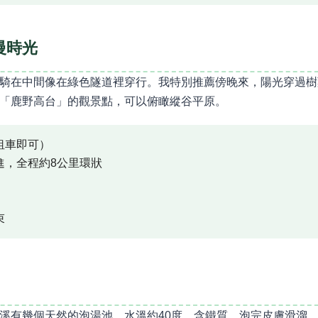
慢時光
騎在中間像在綠色隧道裡穿行。我特別推薦傍晚來，陽光穿過樹
「鹿野高台」的觀景點，可以俯瞰縱谷平原。
租車即可）
進，全程約8公里環狀
束
溪有幾個天然的泡湯池。水溫約40度，含鐵質，泡完皮膚滑溜