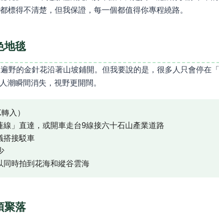
Maps都標得不清楚，但我保證，每一個都值得你專程繞路。
色地毯
山遍野的金針花沿著山坡鋪開。但我要說的是，很多人只會停在
人潮瞬間消失，視野更開闊。
K轉入）
蓮線」直達，或開車走台9線接六十石山產業道路
議搭接駁車
少
以同時拍到花海和縱谷雲海
頂聚落