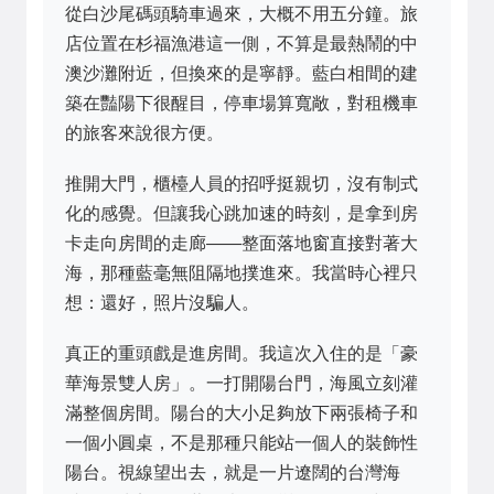
從白沙尾碼頭騎車過來，大概不用五分鐘。旅
店位置在杉福漁港這一側，不算是最熱鬧的中
澳沙灘附近，但換來的是寧靜。藍白相間的建
築在豔陽下很醒目，停車場算寬敞，對租機車
的旅客來說很方便。
推開大門，櫃檯人員的招呼挺親切，沒有制式
化的感覺。但讓我心跳加速的時刻，是拿到房
卡走向房間的走廊——整面落地窗直接對著大
海，那種藍毫無阻隔地撲進來。我當時心裡只
想：還好，照片沒騙人。
真正的重頭戲是進房間。我這次入住的是「豪
華海景雙人房」。一打開陽台門，海風立刻灌
滿整個房間。陽台的大小足夠放下兩張椅子和
一個小圓桌，不是那種只能站一個人的裝飾性
陽台。視線望出去，就是一片遼闊的台灣海