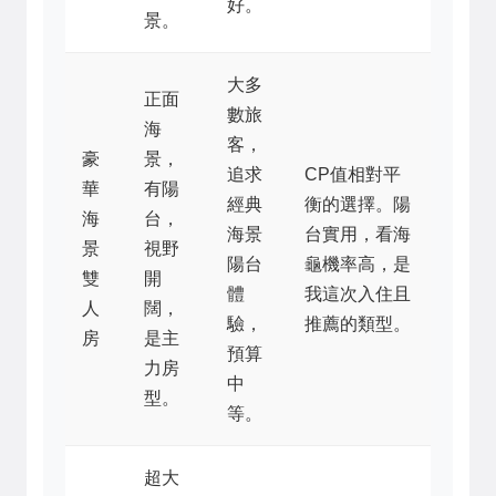
好。
景。
大多
正面
數旅
海
客，
豪
景，
追求
CP值相對平
華
有陽
經典
衡的選擇。陽
海
台，
海景
台實用，看海
景
視野
陽台
龜機率高，是
雙
開
體
我這次入住且
人
闊，
驗，
推薦的類型。
房
是主
預算
力房
中
型。
等。
超大