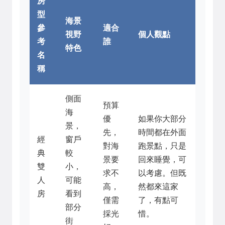
房
型
海景
參
適合
視野
個人觀點
考
誰
特色
名
稱
側面
預算
海
優
如果你大部分
景，
先，
時間都在外面
經
窗戶
對海
跑景點，只是
典
較
景要
回來睡覺，可
雙
小，
求不
以考慮。但既
人
可能
高，
然都來這家
房
看到
僅需
了，有點可
部分
採光
惜。
街