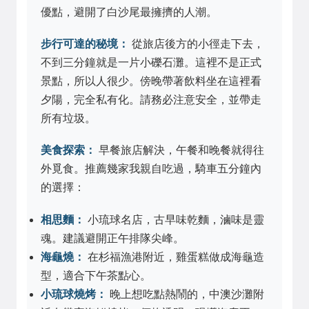
優點，避開了白沙尾最擁擠的人潮。
步行可達的秘境：
從旅店後方的小徑走下去，
不到三分鐘就是一片小礫石灘。這裡不是正式
景點，所以人很少。傍晚帶著飲料坐在這裡看
夕陽，完全私有化。請務必注意安全，並帶走
所有垃圾。
美食探索：
早餐旅店解決，午餐和晚餐就得往
外覓食。推薦幾家我親自吃過，騎車五分鐘內
的選擇：
相思麵：
小琉球名店，古早味乾麵，滷味是靈
魂。建議避開正午排隊尖峰。
海龜燒：
在杉福漁港附近，雞蛋糕做成海龜造
型，適合下午茶點心。
小琉球燒烤：
晚上想吃點熱鬧的，中澳沙灘附