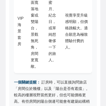
面寬
蜜
落地
月、
窗或
紀念
視覺享受升級
VIP
雙陽
日，
感明顯，但價
海
台，
或單
格跳幅大。適
景
景觀
純想
合願意為極致
套
無死
奢侈
體驗付費的
房
角，
一下
人。
房間
的旅
更寬
人。
敞。
一個關鍵提醒：
訂房時，可以直接詢問旅店
「房間位於幾樓」以及「陽台是否有遮擋」。
較高的樓層視野當然更好，但也可能價格更
高。有些房間的陽台側邊可能會有建築結構稍