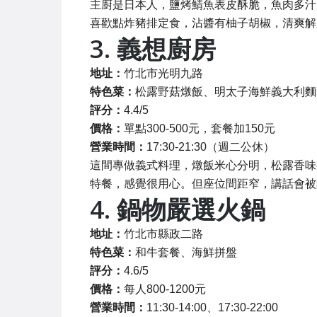
主廚是日本人，鹽烤鯖魚表皮酥脆，魚肉多汁
喜歡點炸豬排定食，沾醬有柚子胡椒，清爽解
3. 義想廚房
地址：
竹北市光明九路
特色菜：
松露野菇燉飯、明太子海鮮義大利麵
評分：
4.4/5
價格：
單點300-500元，套餐加150元
營業時間：
17:30-21:30（週二公休）
這間專做義式料理，燉飯米心分明，松露香味
特餐，感覺很用心。但座位間距窄，講話會被
4. 鍋物嚴選火鍋
地址：
竹北市縣政二路
特色菜：
和牛套餐、海鮮拼盤
評分：
4.6/5
價格：
每人800-1200元
營業時間：
11:30-14:00、17:30-22:00