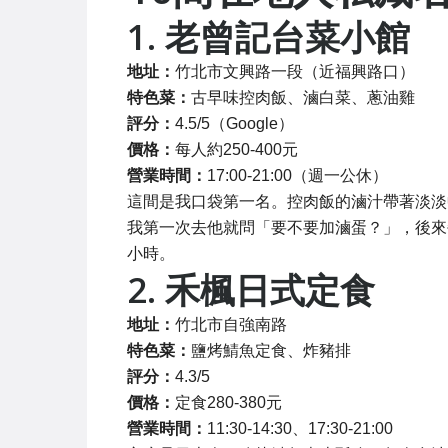
1. 老曾記台菜小館
地址：
竹北市文興路一段（近福興路口）
特色菜：
古早味控肉飯、滷白菜、蔥油雞
評分：
4.5/5（Google）
價格：
每人約250-400元
營業時間：
17:00-21:00（週一公休）
這間是我口袋第一名。控肉飯的滷汁帶著淡淡
我第一次去他就問「要不要加滷蛋？」，後來
小時。
2. 禾楓日式定食
地址：
竹北市自強南路
特色菜：
鹽烤鯖魚定食、炸豬排
評分：
4.3/5
價格：
定食280-380元
營業時間：
11:30-14:30、17:30-21:00