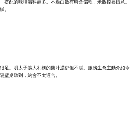
，搭配的味噌湯料超多。不過白飯有時會偏軟，米飯控要留意。
膩。
很足。明太子義大利麵的醬汁濃郁但不膩。服務生會主動介紹今
隔壁桌聽到，約會不太適合。