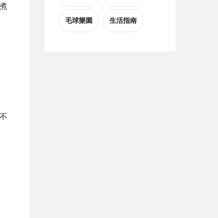
煮
毛球樂園
生活指南
不