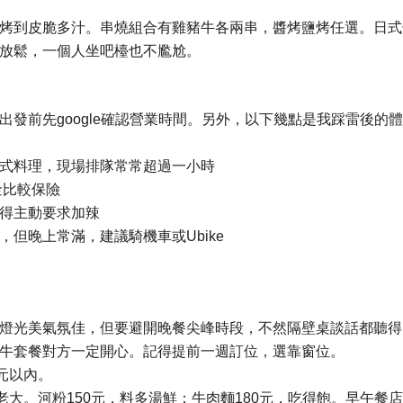
烤到皮脆多汁。串燒組合有雞豬牛各兩串，醬烤鹽烤任選。日式
放鬆，一個人坐吧檯也不尷尬。
發前先google確認營業時間。另外，以下幾點是我踩雷後的體
式料理，現場排隊常常超過一小時
金比較保險
得主動要求加辣
但晚上常滿，建議騎機車或Ubike
燈光美氣氛佳，但要避開晚餐尖峰時段，不然隔壁桌談話都聽得
牛套餐對方一定開心。記得提前一週訂位，選靠窗位。
元以內。
老大。河粉150元，料多湯鮮；牛肉麵180元，吃得飽。早午餐店