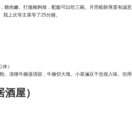
，雞肉嫩。打拋豬夠辣，配飯可以吃三碗。月亮蝦餅厚度有誠意
。我上次等主菜等了25分鐘。
週三公休）
勁。清燉牛腩湯清甜，牛腩切大塊。小菜滷豆干也很入味。但用
式居酒屋）