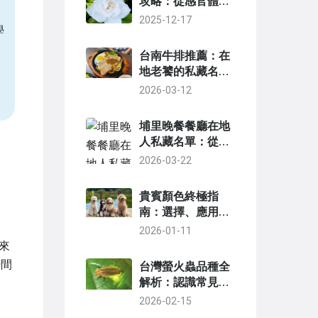
攻略：從感官體驗
到文學比喻的終極
2025-12-17
學
指南
台南牛排推薦：在
地老饕的私藏名單
與實用指南
2026-03-12
埔里晚餐餐廳在地
人私藏名單：從合
菜到小吃，避坑指
2026-03-22
南一次看
貴賓顏色終極指
南：選擇、應用與
趨勢解析
2026-01-11
來
0間
台灣螢火蟲品種全
解析：認識常見種
類與觀賞實用指南
2026-02-15