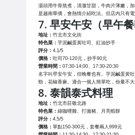
湯頭用牛骨熬煮，清澈甘甜，牛肉片薄嫩，加
是越南華僑，會熱情介紹吃法。但店內只有電
7. 早安午安（早午
地址：
竹北市文化街
特色菜：
芋泥鹹蛋黃吐司、紅油抄手
評分：
4.1/5
價格：
吐司70-120元，抄手90元
營業時間：
07:30-14:00、17:30-20:30
名字叫早安午安，但晚餐也有。芋泥鹹蛋黃吐
勁，花椒香麻。適合一個人簡單吃，份量不大
8. 泰韻泰式料理
地址：
竹北市莊敬北路
特色菜：
綠咖哩雞、打拋豬、月亮蝦餅
評分：
4.5/5
價格：
單點150-300元，套餐兩人999元
營業時間：
11:30-14:30、17:30-21:30