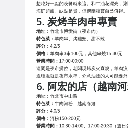
想吃好一點的晚餐就來這。和牛油花漂亮，涮
海鮮超甜。缺點是貴，但偶爾犒賞自己值得。
5. 炭烤羊肉串專賣
地址：
竹北市博愛街（夜市內）
特色菜：
羊肉串、烤雞翅、甜不辣
評分：
4.2/5
價格：
羊肉串3串100元，其他串燒15-30元
營業時間：
17:00-00:00
這間是夜市攤位，老闆現烤炭火直燒，羊肉沒
過環境就是夜市水準，介意油煙的人可能要外
6. 阿宏的店（越南
地址：
竹北市中山路
特色菜：
牛肉河粉、越南春捲
評分：
4.0/5
價格：
河粉150-200元
營業時間：
10:30-14:00、17:00-20:30（