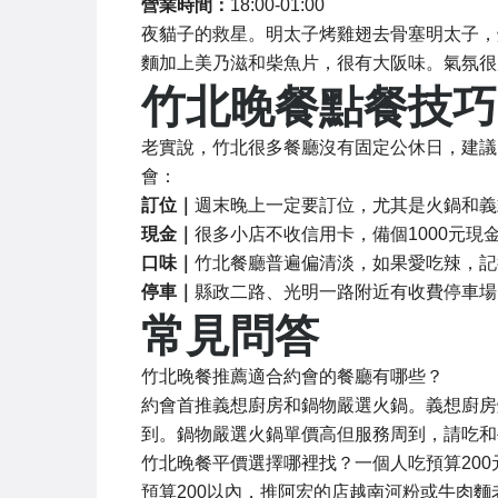
營業時間：
18:00-01:00
夜貓子的救星。明太子烤雞翅去骨塞明太子，
麵加上美乃滋和柴魚片，很有大阪味。氣氛很
竹北晚餐點餐技巧
老實說，竹北很多餐廳沒有固定公休日，建議出
會：
訂位｜
週末晚上一定要訂位，尤其是火鍋和義
現金｜
很多小店不收信用卡，備個1000元現
口味｜
竹北餐廳普遍偏清淡，如果愛吃辣，記
停車｜
縣政二路、光明一路附近有收費停車場，
常見問答
竹北晚餐推薦適合約會的餐廳有哪些？
約會首推義想廚房和鍋物嚴選火鍋。義想廚房
到。鍋物嚴選火鍋單價高但服務周到，請吃和
竹北晚餐平價選擇哪裡找？一個人吃預算200
預算200以內，推阿宏的店越南河粉或牛肉麵