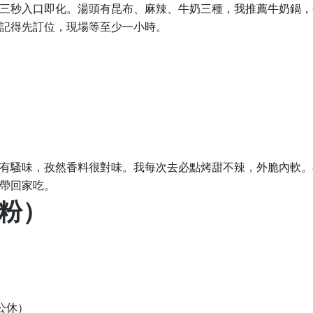
三秒入口即化。湯頭有昆布、麻辣、牛奶三種，我推薦牛奶鍋，
記得先訂位，現場等至少一小時。
有騷味，孜然香料很對味。我每次去必點烤甜不辣，外脆內軟。
帶回家吃。
河粉）
週日公休）