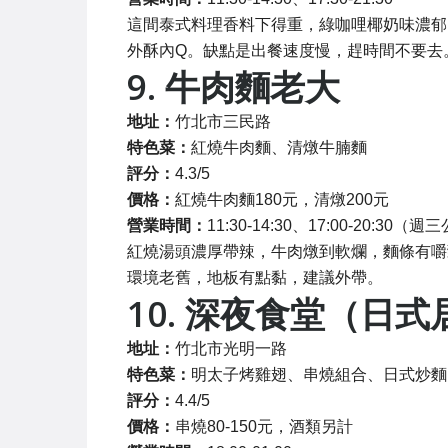
這間泰式料理香料下得重，綠咖哩椰奶味濃郁
外酥內Q。缺點是出餐速度慢，趕時間不要去
9. 牛肉麵老大
地址：
竹北市三民路
特色菜：
紅燒牛肉麵、清燉牛腩麵
評分：
4.3/5
價格：
紅燒牛肉麵180元，清燉200元
營業時間：
11:30-14:30、17:00-20:30（
紅燒湯頭濃厚帶辣，牛肉燉到軟爛，麵條有嚼
環境老舊，地板有點黏，建議外帶。
10. 深夜食堂（日
地址：
竹北市光明一路
特色菜：
明太子烤雞翅、串燒組合、日式炒麵
評分：
4.4/5
價格：
串燒80-150元，酒類另計