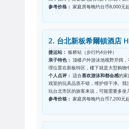
参考价格：
家庭房每晚约台币8,000元
2. 台北新板希爾頓酒店 Hilto
捷运站：
板桥站（步行约4分钟）
亲子特色：
顶楼户外游泳池视野开阔，
理位置在新板特区，楼下就是大型购物
个人点评：
适合
喜欢游泳和都会感
的家
戏室的玩具品质不错，维护得干净。我
玩台北市区的旅客来说，可能需要多坐
参考价格：
家庭房每晚约台币7,200元