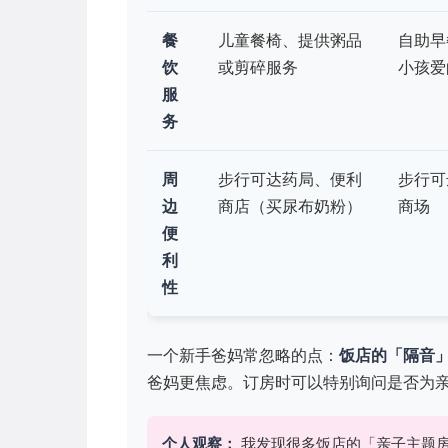
餐
儿童餐椅、提供粥品
自助早
饮
或剪碎服务
小孩爱
服
务
周
步行可达药局、便利
步行可
边
商店（买尿布奶粉）
商场
便
利
性
一个新手爸妈常忽略的点：
饭店的「隔音
爸妈更焦虑。订房时可以特别询问是否为
个人观察：
我发现很多饭店的「亲子主题