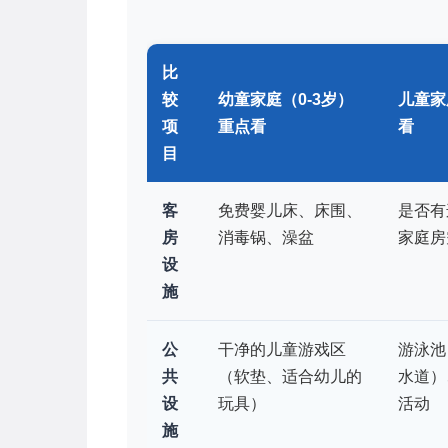
比
较
幼童家庭（0-3岁）
儿童家
项
重点看
看
目
客
免费婴儿床、床围、
是否有
房
消毒锅、澡盆
家庭房
设
施
公
干净的儿童游戏区
游泳池
共
（软垫、适合幼儿的
水道）
设
玩具）
活动
施