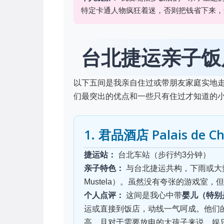
特定卡通人物疯狂着迷，否则把钱省下来，
台北捷运亲子饭店
以下五间是我亲自住过或带朋友家庭实地
们最突出的优点和一些只有住过才知道的
1. 君品酒店 Palais de Ch
捷运站：
台北车站（步行约3分钟）
亲子特色：
与台北捷运共构，下雨或大
Mustela）。虽然没有夸张的游戏室
个人点评：
这间是我心中带
婴儿（特别
运或直接到饭店，动线一气呵成。他们
高，且对于需要放电的大孩子来说，娱