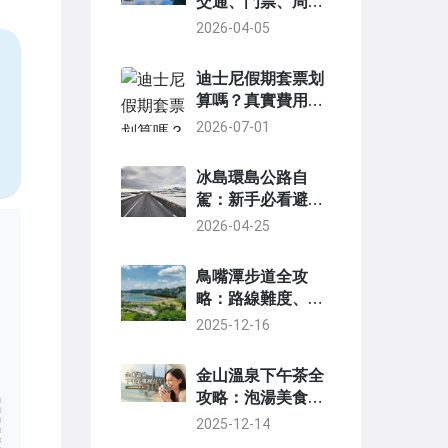
交通、門票、周邊
景點一次看懂
2026-04-05
迪士尼假期套票划
，
算嗎？真實費用分
析與省錢技巧
2026-07-01
冰島環島公路自
駕：新手必看避坑
指南與行程規劃
2026-04-25
鳥嘴潭步道全攻
略：路線難度、風
景亮點與實用建議
2025-12-16
一次掌握
金山溫泉下午茶全
攻略：泡湯美食一
次享受的終極指南
2025-12-14