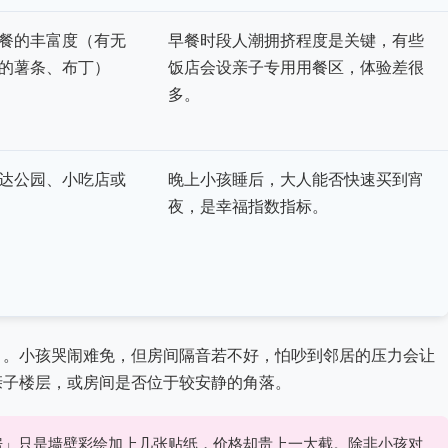
餐的丰富度（有无
早餐时段人潮拥挤程度是关键，有些
的薯条、布丁）
饭店会设亲子专用用餐区，体验差很
多。
达公园、小吃店或
晚上小孩睡后，大人能否快速买到宵
夜，是幸福指数指标。
」
。小孩哭闹难免，但房间隔音若不好，怕吵到邻居的压力会让
亲子楼层，或房间是否位于较安静的角落。
房」只是墙壁彩绘加上几张贴纸，价格却贵上一大截。除非小孩对