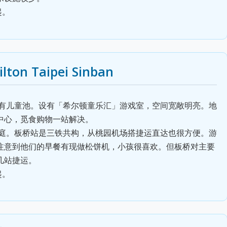
起。
n Taipei Sinban
有儿童池。设有「希尔顿童乐汇」游戏室，空间宽敞明亮。地
中心，觅食购物一站解决。
庭。板桥站是三铁共构，从桃园机场搭捷运直达也很方便。游
注意到他们的早餐有现做松饼机，小孩很喜欢。但板桥对主要
几站捷运。
起。