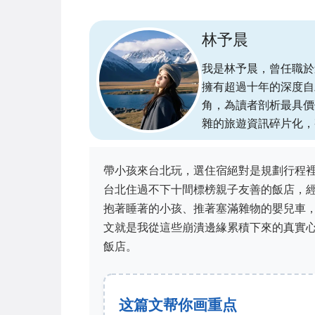
林予晨
我是林予晨，曾任職於
擁有超過十年的深度自
角，為讀者剖析最具價
雜的旅遊資訊碎片化，
帶小孩來台北玩，選住宿絕對是規劃行程
台北住過不下十間標榜親子友善的飯店，
抱著睡著的小孩、推著塞滿雜物的嬰兒車
文就是我從這些崩潰邊緣累積下來的真實
飯店。
这篇文帮你画重点