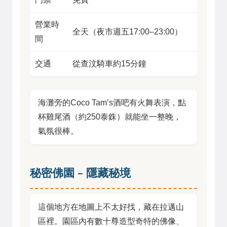
營業時
全天（夜市週五17:00–23:00）
間
交通
從查汶騎車約15分鐘
海灘旁的Coco Tam’s酒吧有火舞表演，點
杯雞尾酒（約250泰銖）就能坐一整晚，
氣氛很棒。
秘密佛園 – 隱藏秘境
這個地方在地圖上不太好找，藏在拉邁山
區裡。園區內有數十尊造型奇特的佛像、