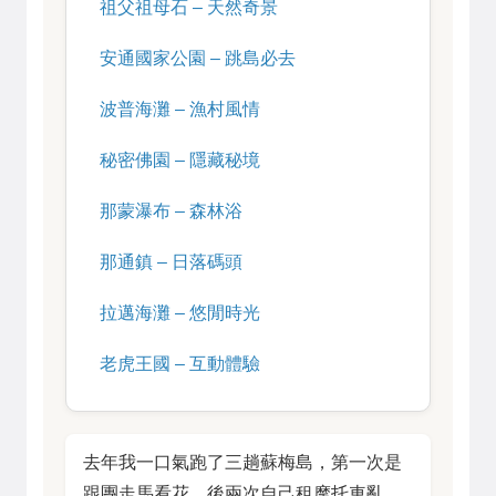
祖父祖母石 – 天然奇景
安通國家公園 – 跳島必去
波普海灘 – 漁村風情
秘密佛園 – 隱藏秘境
那蒙瀑布 – 森林浴
那通鎮 – 日落碼頭
拉邁海灘 – 悠閒時光
老虎王國 – 互動體驗
去年我一口氣跑了三趟蘇梅島，第一次是
跟團走馬看花，後兩次自己租摩托車亂