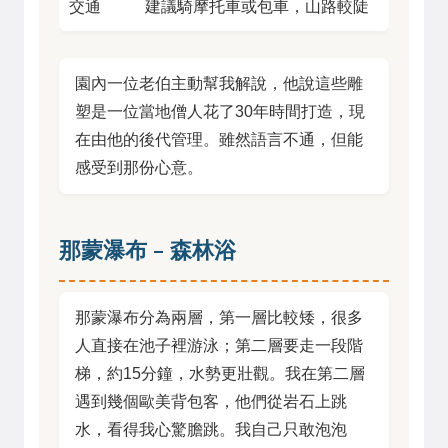
交通
建議騎摩托車或包車，山路較陡
園內一位老伯主動幫我解說，他說這些雕
塑是一位當地僧人花了30年時間打造，現
在由他的後代管理。雖然語言不通，但能
感受到那份心意。
那蒙瀑布 – 森林浴
那蒙瀑布分為兩層，第一層比較矮，很多
人直接在池子裡游泳；第二層要走一段階
梯，約15分鐘，水勢更壯觀。我在第二層
遇到幾個歐美背包客，他們從岩石上跳
水，看得我心驚膽跳。我自己只敢泡泡