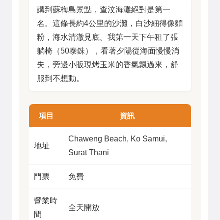
講到蘇梅島景點，查汶海灘絕對是第一
名。這條長約4公里的沙灘，白沙細得像麵
粉，海水清澈見底。我第一天下午租了張
躺椅（50泰銖），看著夕陽從海面慢慢消
失，旁邊小販現烤玉米的香氣飄過來，舒
服到不想動。
項目
資訊
Chaweng Beach, Ko Samui,
地址
Surat Thani
門票
免費
營業時
全天開放
間