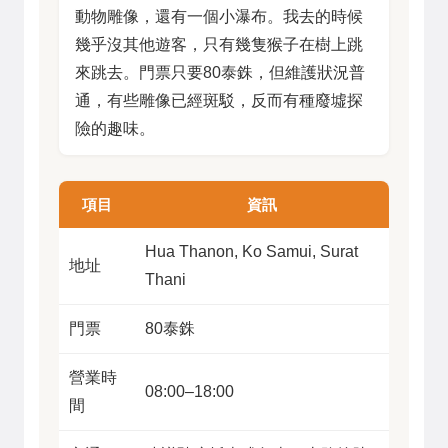
動物雕像，還有一個小瀑布。我去的時候
幾乎沒其他遊客，只有幾隻猴子在樹上跳
來跳去。門票只要80泰銖，但維護狀況普
通，有些雕像已經斑駁，反而有種廢墟探
險的趣味。
項目
資訊
Hua Thanon, Ko Samui, Surat
地址
Thani
門票
80泰銖
營業時
08:00–18:00
間