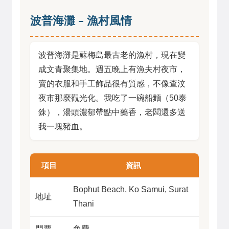
波普海灘 – 漁村風情
波普海灘是蘇梅島最古老的漁村，現在變
成文青聚集地。週五晚上有漁夫村夜市，
賣的衣服和手工飾品很有質感，不像查汶
夜市那麼觀光化。我吃了一碗船麵（50泰
銖），湯頭濃郁帶點中藥香，老闆還多送
我一塊豬血。
項目
資訊
Bophut Beach, Ko Samui, Surat
地址
Thani
門票
免費