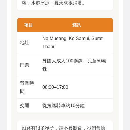
腳，水超冰涼，夏天來很消暑。
項目
資訊
Na Mueang, Ko Samui, Surat
地址
Thani
外國人成人100泰銖，兒童50泰
門票
銖
營業時
08:00–17:00
間
交通
從拉邁騎車約10分鐘
沿路有很多猴子，請不要餵食，牠們會搶