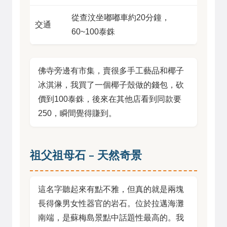
從查汶坐嘟嘟車約20分鐘，
交通
60~100泰銖
佛寺旁邊有市集，賣很多手工藝品和椰子
冰淇淋，我買了一個椰子殼做的錢包，砍
價到100泰銖，後來在其他店看到同款要
250，瞬間覺得賺到。
祖父祖母石 – 天然奇景
這名字聽起來有點不雅，但真的就是兩塊
長得像男女性器官的岩石。位於拉邁海灘
南端，是蘇梅島景點中話題性最高的。我