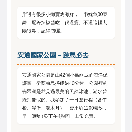
岸邊有很多小攤賣烤海鮮，一串魷魚30泰
銖，配著辣椒醬吃，很過癮。不過這裡太
陽很毒，記得防曬。
安通國家公園 – 跳島必去
安通國家公園是由42個小島組成的海洋保
護區，從蘇梅島搭船約40分鐘。公園裡的
翡翠湖是我見過最美的天然泳池，湖水碧
綠到像假的。我參加了一日遊行程（含午
餐、浮潛、獨木舟），費用約1200泰銖，
早上8點出發下午4點回，非常充實。