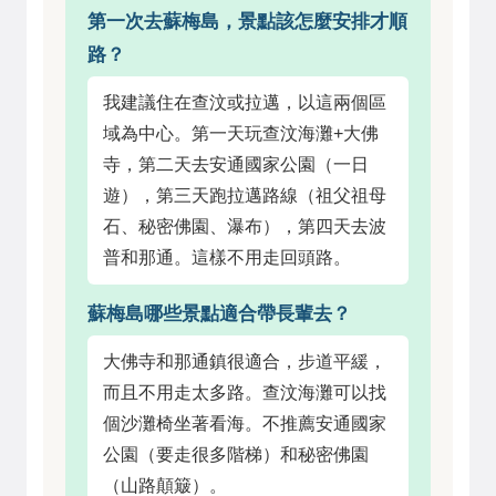
第一次去蘇梅島，景點該怎麼安排才順
路？
我建議住在查汶或拉邁，以這兩個區
域為中心。第一天玩查汶海灘+大佛
寺，第二天去安通國家公園（一日
遊），第三天跑拉邁路線（祖父祖母
石、秘密佛園、瀑布），第四天去波
普和那通。這樣不用走回頭路。
蘇梅島哪些景點適合帶長輩去？
大佛寺和那通鎮很適合，步道平緩，
而且不用走太多路。查汶海灘可以找
個沙灘椅坐著看海。不推薦安通國家
公園（要走很多階梯）和秘密佛園
（山路顛簸）。