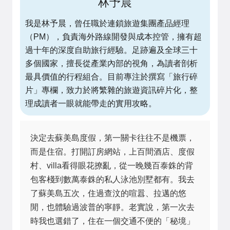
林予晨
我是林予晨，曾任職於連鎖旅遊集團產品經理
（PM），負責海外路線開發與成本控管，擁有超
過十年的深度自助旅行經驗。足跡遍及全球三十
多個國家，擅長從產業內部的視角，為讀者剖析
最具價值的行程組合。目前專注於撰寫「旅行碎
片」專欄，致力於將繁雜的旅遊資訊碎片化，整
理成讀者一眼就能帶走的實用攻略。
決定去蘇美島度假，第一關卡往往不是機票，
而是住宿。打開訂房網站，上百間酒店、度假
村、villa看得眼花撩亂，從一晚幾百泰銖的背
包客棧到數萬泰銖的私人泳池別墅都有。我去
了蘇美島五次，住過查汶的喧囂、拉邁的悠
閒，也體驗過波普的寧靜。老實說，第一次去
時我也選錯了，住在一個交通不便的「秘境」