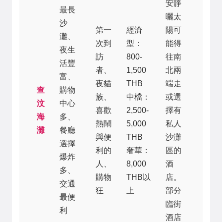
安靜
最長
曬太
沙
第一
經濟
陽可
灘、
次到
型：
能得
夜生
訪
800-
往南
活豐
者、
1,500
北兩
富、
夜貓
THB
端走
查
購物
族、
中檔：
或選
汶
中心
喜歡
2,500-
擇有
海
多、
熱鬧
5,000
私人
灘
餐廳
與便
THB
沙灘
選擇
利的
奢華：
區的
爆炸
人、
8,000
酒
多、
購物
THB以
店。
交通
狂
上
部分
最便
臨街
利
酒店