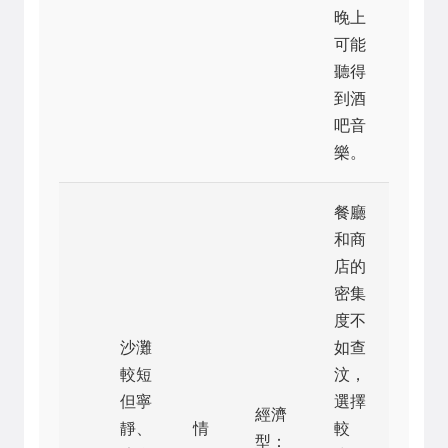
晚上
可能
聽得
到酒
吧音
樂。
餐廳
和商
店的
密集
度不
沙灘
如查
較短
汶，
但寧
選擇
經濟
靜、
情
較
型：