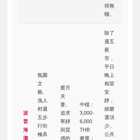
得無
聊。
除了
週五
夜
市，
平日
氛圍
晚上
文
相當
蜜月
藝、
安
夫
漁人
靜，
妻、
中檔：
村週
娛樂
波
追求
3,000-
五步
選項
普
寧靜
6,000
行街
少。
海
與質
THB
極具
公共
灘
感的
奢華：