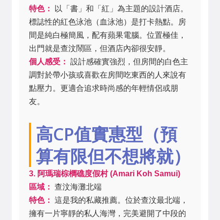
特色：
以「書」和「紅」為主題的設計酒店。
標誌性的紅色泳池（血泳池）是打卡熱點。房
間是純白極簡風，配有蘋果電腦。位置極佳，
出門就是查汶鬧區，但酒店內卻很安靜。
個人感受：
設計感確實強烈，但房間的白色主
調對於帶小孩或喜歡在房間吃東西的人來說有
點壓力。更適合追求時尚感的年輕情侶或朋
友。
高CP值實惠型（預
算有限但不想將就）
3. 阿瑪瑞棕櫚礁度假村 (Amari Koh Samui)
區域：
查汶海灘北端
特色：
這是我的私藏推薦。位於查汶最北端，
擁有一片寧靜的私人海灣，完美避開了中段的