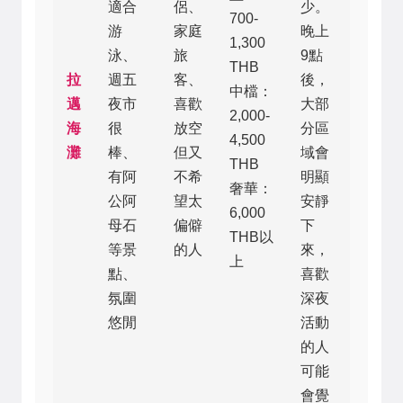
適合
侶、
少。
700-
游
家庭
晚上
1,300
泳、
旅
9點
THB
拉
週五
客、
後，
中檔：
邁
夜市
喜歡
大部
2,000-
海
很
放空
分區
4,500
灘
棒、
但又
域會
THB
有阿
不希
明顯
奢華：
公阿
望太
安靜
6,000
母石
偏僻
下
THB以
等景
的人
來，
上
點、
喜歡
氛圍
深夜
悠閒
活動
的人
可能
會覺