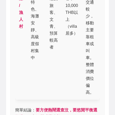
特
交通
/
旅
10,000
色、
較
漁
客、
THB以
海灘
少，
人
文
上
安
移動
村
青、
（villa
靜、
主要
預算
居多）
高級
靠租
較高
度假
車或
者
村集
叫
中
車。
整體
消費
價位
偏
高。
簡單結論：
要方便熱鬧選查汶，要悠閒平衡選