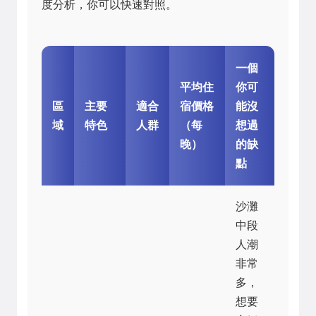
度分析，你可以快速對照。
一個
平均住
你可
區
主要
適合
宿價格
能沒
域
特色
人群
（每
想過
晚）
的缺
點
沙灘
中段
人潮
非常
多，
想要