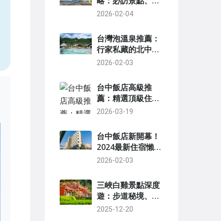
略：必訪景點、交
通路線與一日遊行
2026-02-04
，
程規劃
台灣泡溫泉推薦：
行家私藏的北中南
東四大溫泉區全攻
2026-02-03
略
台中飯店高級推
薦：精選頂級住宿
體驗與實用指南
2026-03-19
台中飯店新開幕！
2024最新住宿懶人
包，網友激推5家
2026-02-03
必住清單
三峽白雞景點深度
遊：步道秘境、交
通攻略與必玩清單
2025-12-20