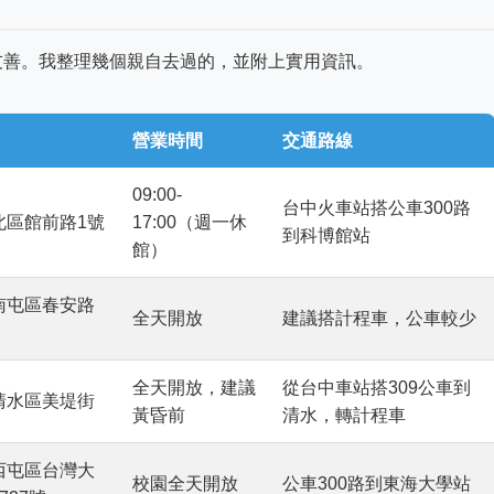
友善。我整理幾個親自去過的，並附上實用資訊。
營業時間
交通路線
09:00-
台中火車站搭公車300路
北區館前路1號
17:00（週一休
到科博館站
館）
南屯區春安路
全天開放
建議搭計程車，公車較少
全天開放，建議
從台中車站搭309公車到
清水區美堤街
黃昏前
清水，轉計程車
西屯區台灣大
校園全天開放
公車300路到東海大學站