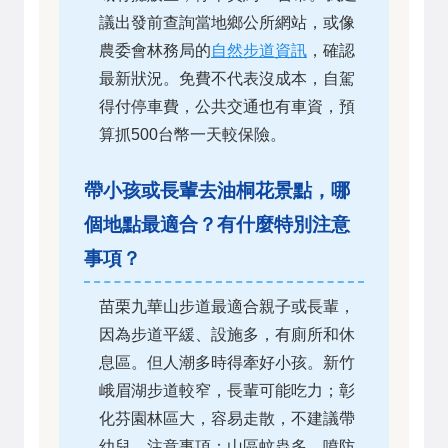
議出發前查詢當地鄉公所網站，或像
農委會林務局的
自然步道資訊
，確認
最新狀況。免費不代表沒成本，自駕
得付停車費，公共交通也有車資，預
算抓500台幣一天較保險。
帶小孩或長輩去油桐花景點，哪
個地點最適合？有什麼特別注意
事項？
苗栗九華山步道最適合親子或長輩，
因為步道平緩、設施多，有廁所和休
息區。但人潮多時得牽好小孩。新竹
峨眉湖步道較窄，長輩可能吃力；彰
化芬園林區大，容易走散，不建議帶
幼兒。注意事項：山區蚊蟲多，噴防