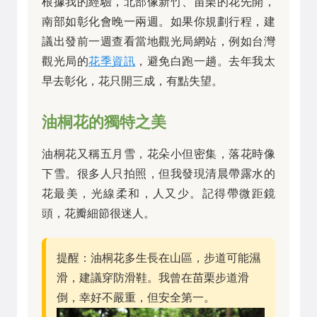
根據我的經驗，北部像新竹、苗栗的花先開，
南部如彰化會晚一兩週。如果你規劃行程，建
議出發前一週查看當地觀光局網站，例如台灣
觀光局的
花季資訊
，避免白跑一趟。去年我太
早去彰化，花只開三成，有點失望。
油桐花的獨特之美
油桐花又稱五月雪，花朵小但密集，落花時像
下雪。很多人只拍照，但我發現清晨帶露水的
花最美，光線柔和，人又少。記得帶微距鏡
頭，花瓣細節很迷人。
提醒：油桐花多生長在山區，步道可能濕
滑，建議穿防滑鞋。我曾在苗栗步道滑
倒，幸好不嚴重，但安全第一。