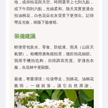
地，或仰拍花與天空。時間選早上七到九點，
或下午四到六點，光線柔和。陰天其實更適合
拍油桐花，白色花朵在灰背景下更突出。記得
帶反光板，樹蔭下臉會暗。
裝備建議
輕便背包裝水、零食、防蚊液、雨具（山區天
氣變）。相機用廣角鏡拍景，微距拍花細節。
我用手機拍也夠，但得調高亮度。穿淺色衣
服，在花林中更顯眼。
最後，尊重環境：垃圾帶走，別摘花。油桐花
脆弱，一碰就落，讓它自然凋謝。