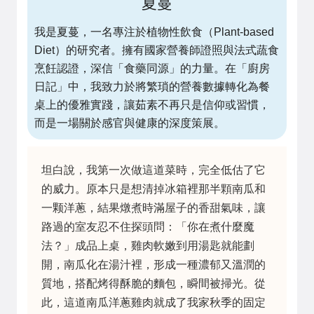
夏蔓
我是夏蔓，一名專注於植物性飲食（Plant-based
Diet）的研究者。擁有國家營養師證照與法式蔬食
烹飪認證，深信「食藥同源」的力量。在「廚房
日記」中，我致力於將繁瑣的營養數據轉化為餐
桌上的優雅實踐，讓茹素不再只是信仰或習慣，
而是一場關於感官與健康的深度策展。
坦白說，我第一次做這道菜時，完全低估了它
的威力。原本只是想清掉冰箱裡那半顆南瓜和
一颗洋蔥，結果燉煮時滿屋子的香甜氣味，讓
路過的室友忍不住探頭問：「你在煮什麼魔
法？」成品上桌，雞肉軟嫩到用湯匙就能劃
開，南瓜化在湯汁裡，形成一種濃郁又溫潤的
質地，搭配烤得酥脆的麵包，瞬間被掃光。從
此，這道南瓜洋蔥雞肉就成了我家秋季的固定