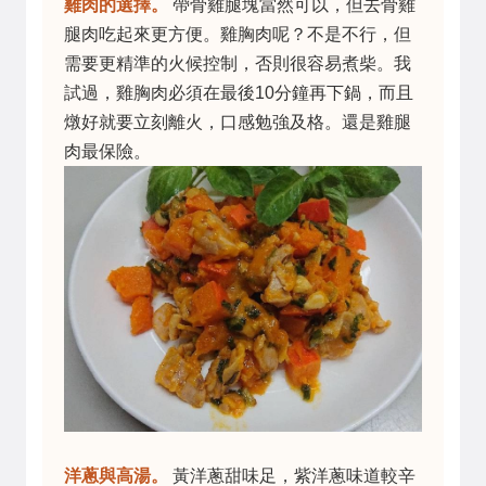
雞肉的選擇。
帶骨雞腿塊當然可以，但去骨雞
腿肉吃起來更方便。雞胸肉呢？不是不行，但
需要更精準的火候控制，否則很容易煮柴。我
試過，雞胸肉必須在最後10分鐘再下鍋，而且
燉好就要立刻離火，口感勉強及格。還是雞腿
肉最保險。
洋蔥與高湯。
黃洋蔥甜味足，紫洋蔥味道較辛