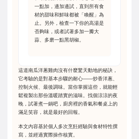
一點加，邊加邊試，直到所有食
材的甜味和鮮味都被「喚醒」為
止。另外，檢查一下你的高湯是
否夠味，或者試著多加一瓣大
蒜、多磨一點黑胡椒。
這道南瓜洋蔥雞肉沒有什麼驚天動地的秘訣，
它考驗的是對基本步驟的耐心——炒香洋蔥、
控制火候、最後調味。當你掌握這些，就能輕
鬆複製出那份溫暖踏實的滋味。找個涼涼的夜
晚，試著煮一鍋吧，廚房裡的香氣和餐桌上的
滿足笑容，就是最好的回報。
本文內容基於個人多次烹飪經驗與食材特性撰
寫，並經過實際操作核實。