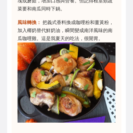
塊或蘑菇，增加口感與營養。但記得根莖類蔬
菜要和南瓜同時下鍋。
風味轉換：
把義式香料換成咖哩粉和薑黃粉，
加入椰奶替代鮮奶油，瞬間變成南洋風味的南
瓜咖哩雞。這是我夏天的吃法，很開胃。