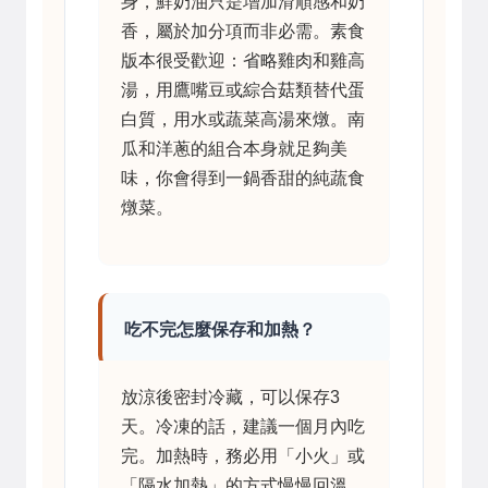
身，鮮奶油只是增加滑順感和奶
香，屬於加分項而非必需。素食
版本很受歡迎：省略雞肉和雞高
湯，用鷹嘴豆或綜合菇類替代蛋
白質，用水或蔬菜高湯來燉。南
瓜和洋蔥的組合本身就足夠美
味，你會得到一鍋香甜的純蔬食
燉菜。
吃不完怎麼保存和加熱？
放涼後密封冷藏，可以保存3
天。冷凍的話，建議一個月內吃
完。加熱時，務必用「小火」或
「隔水加熱」的方式慢慢回溫。