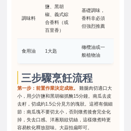
鹽、黑胡
基礎調味，
椒、義式綜
調味料
香料非必須
合香料（或
但強烈推薦
百里香）
橄欖油或一
食用油
1大匙
般植物油
三步驟烹飪流程
第一步：前置作業決定成敗。
雞腿肉切適口大
小，用少許鹽和黑胡椒抓醃15分鐘。南瓜去皮
去籽，切成約1.5公分見方的塊狀。這裡有個細
節：南瓜塊不要切太小，否則燉煮後會完全化
掉，失去口感。洋蔥順紋切絲，這樣燉煮時更
容易軟化釋放甜味。大蒜拍扁即可。