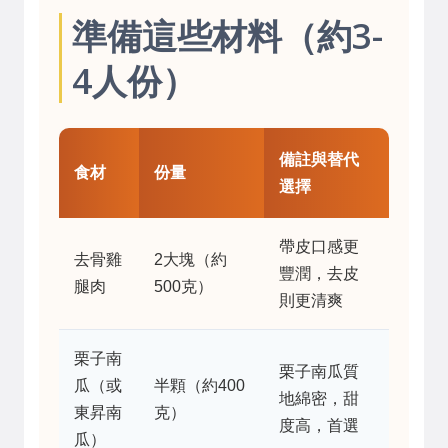
準備這些材料（約3-
4人份）
備註與替代
食材
份量
選擇
帶皮口感更
去骨雞
2大塊（約
豐潤，去皮
腿肉
500克）
則更清爽
栗子南
栗子南瓜質
瓜（或
半顆（約400
地綿密，甜
東昇南
克）
度高，首選
瓜）