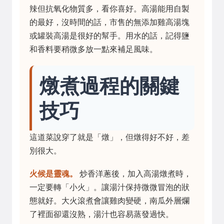
辣但抗氧化物質多，看你喜好。高湯能用自製
的最好，沒時間的話，市售的無添加雞高湯塊
或罐裝高湯是很好的幫手。用水的話，記得鹽
和香料要稍微多放一點來補足風味。
燉煮過程的關鍵
技巧
這道菜說穿了就是「燉」，但燉得好不好，差
別很大。
火候是靈魂。
炒香洋蔥後，加入高湯燉煮時，
一定要轉「小火」。讓湯汁保持微微冒泡的狀
態就好。大火滾煮會讓雞肉變硬，南瓜外層爛
了裡面卻還沒熟，湯汁也容易蒸發過快。