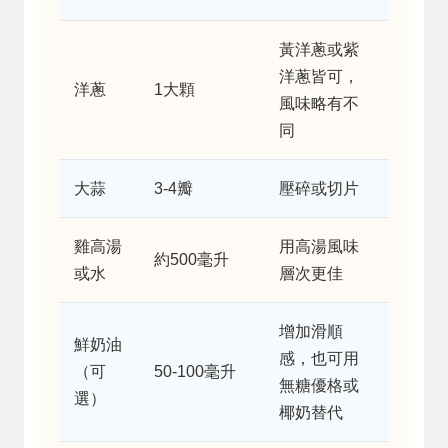
黃洋蔥或紫
洋蔥皆可，
洋蔥
1大顆
風味略有不
同
大蒜
3-4瓣
壓碎或切片
雞高湯
用高湯風味
約500毫升
或水
層次更佳
增加滑順
鮮奶油
感，也可用
（可
50-100毫升
無糖優格或
選）
椰奶替代