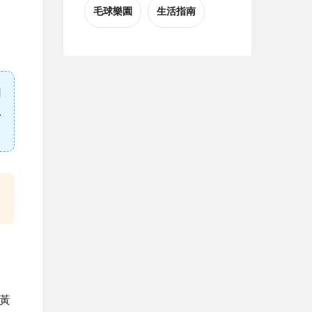
毛球樂園
生活指南
用
瓜
黃