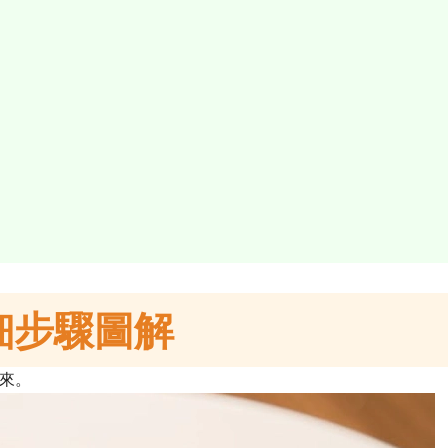
細步驟圖解
來。