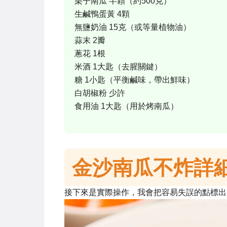
栗子南瓜 半顆（約500克）
生鹹鴨蛋黃 4顆
無鹽奶油 15克（或等量植物油）
蒜末 2瓣
蔥花 1根
米酒 1大匙（去腥關鍵）
糖 1小匙（平衡鹹味，帶出鮮味）
白胡椒粉 少許
食用油 1大匙（用於烤南瓜）
金沙南瓜不炸詳
接下來是實際操作，我會把容易失誤的點標出