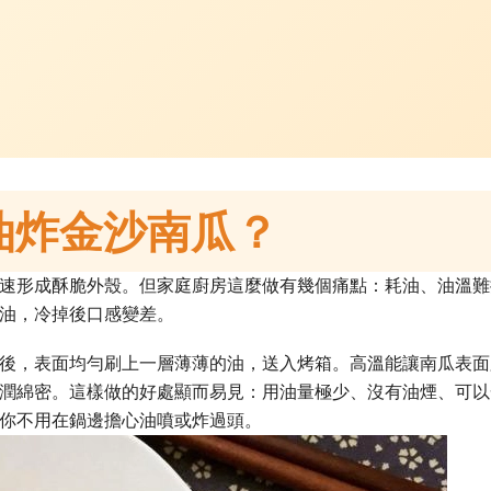
油炸金沙南瓜？
速形成酥脆外殼。但家庭廚房這麼做有幾個痛點：耗油、油溫難
油，冷掉後口感變差。
後，表面均勻刷上一層薄薄的油，送入烤箱。高溫能讓南瓜表面
潤綿密。這樣做的好處顯而易見：用油量極少、沒有油煙、可以
你不用在鍋邊擔心油噴或炸過頭。