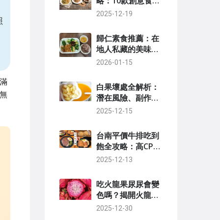
略：10款創意食譜
與黃金烹飪技巧
2025-12-19
照
歸仁素食推薦：在
地人私藏的美味素
食餐廳TOP5與完
2026-01-15
整指南
滿
白果壞處全解析：
無
潛在風險、副作用
與安全食用指南
2025-12-15
台南平價牛排吃到
飽全攻略：高CP值
推薦與省錢技巧
2025-12-13
吃火龍果尿尿會變
色嗎？揭開火龍果
對尿液顏色的科學
2025-12-30
真相