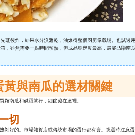
過先蒸後炸，結果水分沒瀝乾，油爆得整個廚房像戰場。也試過
烤箱，雖然需要一點時間預熱，但成品穩定度最高，最能凸顯南
蛋黃與南瓜的選材關鍵
買顆南瓜和鹹蛋就行，細節藏在這裡。
一切
熟剝好的。市場雜貨店或傳統市場的蛋行都有賣。挑選時注意蛋