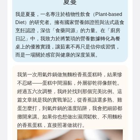
夏蔓
我是夏蔓，一名專注於植物性飲食（Plant-based
Diet）的研究者。擁有國家營養師證照與法式蔬食
烹飪認證，深信「食藥同源」的力量。在「廚房
日記」中，我致力於將繁瑣的營養數據轉化為餐
桌上的優雅實踐，讓茹素不再只是信仰或習慣，
而是一場關於感官與健康的深度策展。
我第一次用氣炸鍋做無麵粉香蕉蛋糕時，結果慘
不忍睹——蛋糕中間濕黏，外層卻乾得像餅乾。
經過五六次調整，我終於找到那個完美比例。這
篇文章就是我的實戰筆記，從香蕉該選多熟、雞
蛋怎麼打，到氣炸鍋的溫度陷阱，我會把細節都
攤開來講。如果你也想做出濕潤鬆軟、不用麵粉
的香蕉蛋糕，直接照著做就行。