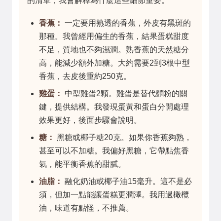
的清單，我會解釋為什麼這些細節重要。
香蕉：
一定要用熟透的香蕉，外皮有黑斑的
那種。我曾經用偏生的香蕉，結果蛋糕甜度
不足，質地也不夠濕潤。熟香蕉的天然糖分
高，能減少額外加糖。大約需要2到3根中型
香蕉，去皮後重約250克。
雞蛋：
中型雞蛋2顆。雞蛋是替代麵粉的關
鍵，提供結構。我發現蛋黃和蛋白分開處理
效果更好，後面步驟會說明。
糖：
黑糖或椰子糖20克。如果你香蕉夠熟，
甚至可以不加糖。我偏好黑糖，它帶點焦香
氣，能平衡香蕉的甜膩。
油脂：
融化奶油或椰子油15毫升。這不是必
須，但加一點能讓蛋糕更潤澤。我用過橄欖
油，味道有點怪，不推薦。