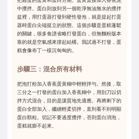
把雞蛋的蛋黃和蛋白分開。蛋黃直接加入香蕉泥
中攪拌。蛋白則放到另一個乾淨無油無水的攪拌
盆裡，用打蛋器打發到硬性發泡，就是提起打蛋
器時蛋白尖端挺立的狀態。這個步驟是蛋糕蓬鬆
的關鍵，很多食譜省略打發蛋白，但無麵粉版本
靠的就是空氣感來撐起結構。我試過不打發，蛋
糕會像布丁一樣沉甸甸的。
步驟三：混合所有材料
把泡打粉加入香蕉蛋黃糊中輕輕拌勻。然後，取
三分之一打發的蛋白加入香蕉糊中，用刮刀以切
拌方式混合，目的是讓質地先適應。再將剩下的
蛋白全部加入，繼續輕柔切拌，直到看不到明顯
蛋白顆粒。切記不要過度攪拌，否則蛋白消泡，
蛋糕就膨不起來。