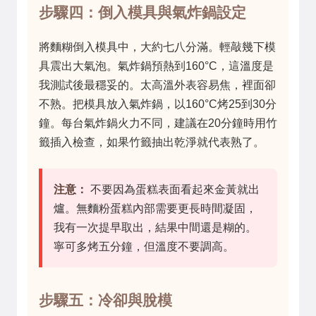
步驟四：倒入模具與氣炸鍋設定
將麵糊倒入模具中，大約七八分滿。輕敲幾下模
具震出大氣泡。氣炸鍋預熱到160°C，這溫度是
我測試後最穩妥的。太高溫外表容易焦，裡面卻
不熟。把模具放入氣炸鍋，以160°C烤25到30分
鐘。每台氣炸鍋火力不同，建議在20分鐘時用竹
籤插入檢查，如果竹籤抽出乾淨就代表熟了。
注意：
不要因為蛋糕表面看起來金黃就出
爐。無麵粉蛋糕內部需要更長時間凝固，
我有一次提早取出，結果中間還是糊的。
寧可多烤五分鐘，但溫度不要調高。
步驟五：冷卻與脫模