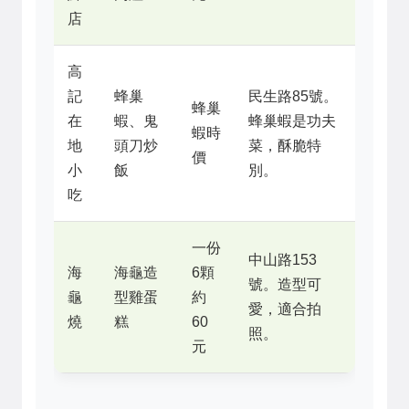
店
高
記
蜂巢
民生路85號。
蜂巢
在
蝦、鬼
蜂巢蝦是功夫
蝦時
地
頭刀炒
菜，酥脆特
價
小
飯
別。
吃
一份
中山路153
海
海龜造
6顆
號。造型可
龜
型雞蛋
約
愛，適合拍
燒
糕
60
照。
元