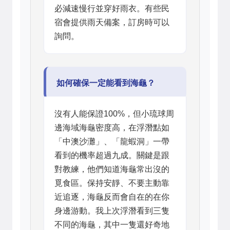
必減速慢行並穿好雨衣。有些民
宿會提供雨天備案，訂房時可以
詢問。
如何確保一定能看到海龜？
沒有人能保證100%，但小琉球周
邊海域海龜密度高，在浮潛點如
「中澳沙灘」、「龍蝦洞」一帶
看到的機率超過九成。關鍵是跟
對教練，他們知道海龜常出沒的
覓食區。保持安靜、不要主動靠
近追逐，海龜反而會自在的在你
身邊游動。我上次浮潛看到三隻
不同的海龜，其中一隻還好奇地