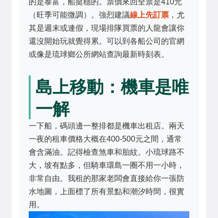
的是泰富，船挺穩的。票價來回全票是410元
（旺季可能微調）。強烈建議
線上先訂票
，尤
其是週末或連假，現場排隊買票的人龍會讓你
還沒開始玩就覺得累。可以到各船公司的官網
或像是
琉球鄉公所網站
查詢最新時刻表。
島上移動：機車是唯
一解
一下船，碼頭邊一整排都是機車出租店。兩天
一夜的租車價格大概在400-500元之間，通常
會含滿油。記得檢查煞車和胎紋。小琉球路不
大，坡有點多，但騎車環島一圈不用一小時，
非常自由。我租的那家老闆會直接給你一張防
水地圖，上面標了所有景點和潮汐時間，很實
用。