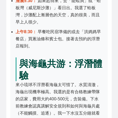
清晨5:30：
如果起得來，去「龍蝦洞」或「蛤
板灣（威尼斯沙灘）」看日出。我選了蛤板
灣，沙灘配上漸層色的天空，真的很美，而且
早上人很少。
上午8:30：
早餐吃民宿準備的或去「洪媽媽早
餐店」買蔥油條和賓士包。接著去預約的浮潛
店報到。
與海龜共游：浮潛體
驗
來小琉球不浮潛看海龜太可惜了。水質清澈，
海龜出現機率極高。我選的是有合格教練帶隊
的店家，費用大約400-500元，含裝備。下水
前教練會認真講解安全規則和如何與海龜共處
（不能觸摸、追逐）。我一下水沒五分鐘就看