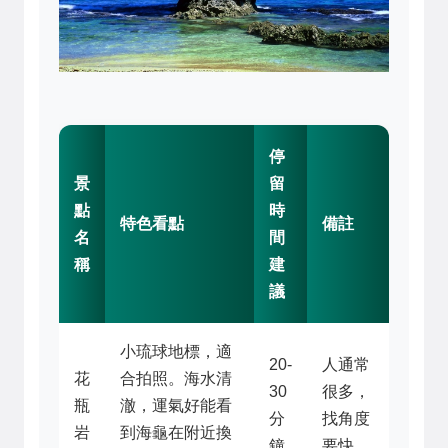
停
景
留
點
時
特色看點
備註
名
間
稱
建
議
小琉球地標，適
20-
人通常
花
合拍照。海水清
30
很多，
瓶
澈，運氣好能看
分
找角度
岩
到海龜在附近換
鐘
要快。