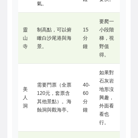
氣。
要爬一
靈
制高點，可以俯
15
小段階
山
瞰白沙尾港與海
分
梯，視
寺
景。
鐘
野值
得。
如果對
石灰岩
需要門票（全票
40-
美
地形沒
120元，套票含
60
人
興趣，
其他景點）。海
分
洞
外面看
蝕洞與觀海亭。
鐘
看也
行。