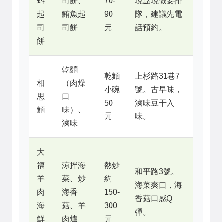
蚪
司餅、
70-
現點現做要排
起
鮪魚起
90
隊，建議先電
司
司餅
元
話預約。
餅
乾麵
乾麵
上杉路31巷7
相
（肉燥
小碗
號。古早味，
思
口
50
滷味豆干入
麵
味）、
元
味。
滷味
大
福
涼拌海
熱炒
和平路3號。
羊
菜、炒
約
海菜爽口，海
肉
海香
150-
香菇口感Q
海
菇、羊
300
彈。
鮮
肉爐
元