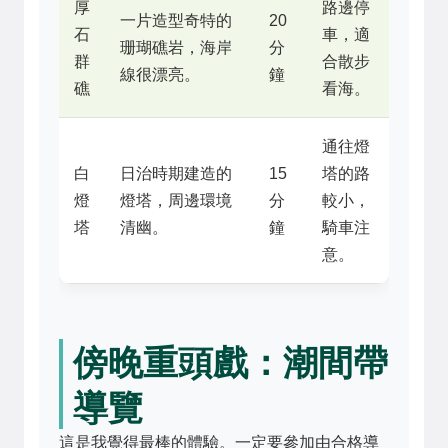
厚
路邊停
一片造型奇特的
20
石
車，適
珊瑚礁岩，海岸
分
群
合散步
線很漂亮。
鐘
礁
看海。
通往燈
白
日治時期建造的
15
塔的路
燈
燈塔，周邊環境
分
較小，
塔
清幽。
鐘
騎車注
意。
傍晚重頭戲：潮間帶
導覽
這是我覺得最棒的體驗。一定要參加由合格導