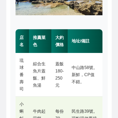
店
推薦菜
大約
地址/備註
名
色
價格
琉
綜合生
蓋飯
球
中山路58號。
魚片蓋
180-
番
新鮮，CP值
飯、鮮
250
壽
不錯。
魚湯
元
司
小
蝌
牛肉起
每份
民生路39號。