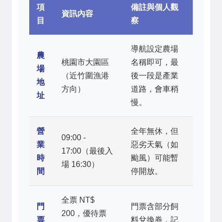
項
備註與個人觀
資訊內容
目
察
導航設定農場
農
桃園市大園區
名稱即可，最
場
（近竹圍漁港
後一段是產業
地
方向）
道路，會車稍
址
慢。
營
全年無休，但
09:00 -
業
惡劣天氣（如
17:00（最後入
時
颱風）可能暫
場 16:30）
間
停開放。
全票 NT$
門
門票含部分飼
200，優待票
票
料兌換券，記