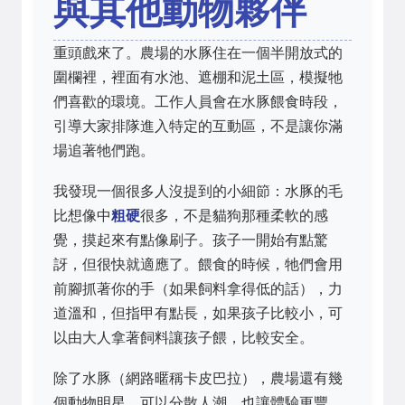
與其他動物夥伴
重頭戲來了。農場的水豚住在一個半開放式的
圍欄裡，裡面有水池、遮棚和泥土區，模擬牠
們喜歡的環境。工作人員會在水豚餵食時段，
引導大家排隊進入特定的互動區，不是讓你滿
場追著牠們跑。
我發現一個很多人沒提到的小細節：水豚的毛
比想像中
粗硬
很多，不是貓狗那種柔軟的感
覺，摸起來有點像刷子。孩子一開始有點驚
訝，但很快就適應了。餵食的時候，牠們會用
前腳抓著你的手（如果飼料拿得低的話），力
道溫和，但指甲有點長，如果孩子比較小，可
以由大人拿著飼料讓孩子餵，比較安全。
除了水豚（網路暱稱卡皮巴拉），農場還有幾
個動物明星，可以分散人潮，也讓體驗更豐