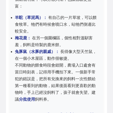
富：
羊駝（草泥馬）：
有自己的一片草坡，可以餵
食牧草。牠們有時候會噴口水，站牠們側邊比
較安全。
梅花鹿：
在另一個圍欄區，個性相對溫馴害
羞，飼料是特製的鹿米餅。
兔豚鼠（水豚的親戚）：
長得像大型天竺鼠，
在一個小木屋區，動作很敏捷。
不同動物的餵食時段會錯開，農場入口處會有
當日時刻表，記得用手機拍下來。一個新手常
犯的錯誤是，把所有兌換來的飼料一次性餵給
第一種看到的動物，結果後面看到更喜歡的動
物時，手上已經沒飼料了，孩子就會失望。建
議
分批使用
飼料券。