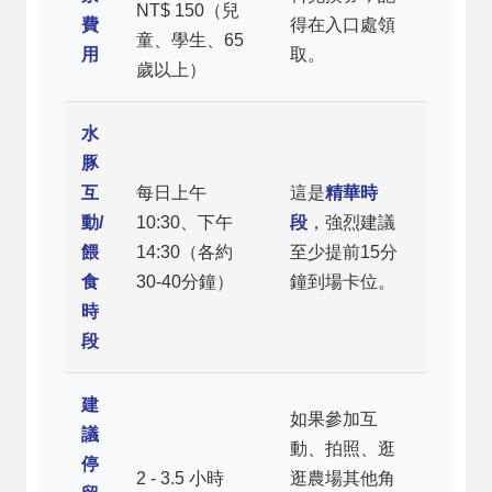
NT$ 150（兒
費
得在入口處領
童、學生、65
用
取。
歲以上）
水
豚
互
每日上午
這是
精華時
動/
10:30、下午
段
，強烈建議
餵
14:30（各約
至少提前15分
食
30-40分鐘）
鐘到場卡位。
時
段
建
如果參加互
議
動、拍照、逛
停
2 - 3.5 小時
逛農場其他角