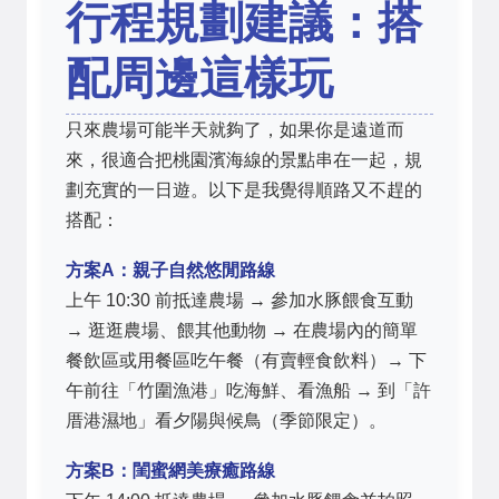
行程規劃建議：搭
配周邊這樣玩
只來農場可能半天就夠了，如果你是遠道而
來，很適合把桃園濱海線的景點串在一起，規
劃充實的一日遊。以下是我覺得順路又不趕的
搭配：
方案A：親子自然悠閒路線
上午 10:30 前抵達農場 → 參加水豚餵食互動
→ 逛逛農場、餵其他動物 → 在農場內的簡單
餐飲區或用餐區吃午餐（有賣輕食飲料）→ 下
午前往「竹圍漁港」吃海鮮、看漁船 → 到「許
厝港濕地」看夕陽與候鳥（季節限定）。
方案B：閨蜜網美療癒路線