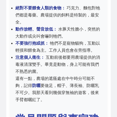
絕對不要餵食人類的食物：
巧克力、麵包對牠
們都是毒藥。農場提供的飼料是特製的，最安
全。
動作放輕、聲音放低：
水豚天性膽小，突然的
大動作或尖叫會嚇到牠們。
不要強行抱或抓：
牠們不是寵物貓狗，互動以
輕摸和餵食為主。工作人員也會在旁指導。
注意個人衛生：
互動前後都要用農場提供的消
毒液清潔雙手。畢竟是動物，身上可能有我們
不熟悉的菌。
還有一點，農場的遮蔭處在中午時分可能不
夠，記得
防曬
要做足，帽子、薄長袖、防曬乳
不可少。我那天看到幾個穿無袖的遊客，後來
手臂都曬紅了。