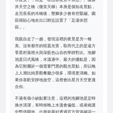
井天空之橋（微笑天梯）本身是個知名景點，
走完長長的吊橋後，雙腳多少會有些緊繃。園
區很貼心地在出口附近設置了「足湯休憩
區」。
我親自走了一趟，發現這裡的夜景是另一種
美。沒有都市的喧囂光害，取而代之的是遠方
零星村落燈火與深藍色山谷的寧靜對比。泡腳
池是日式風格，水溫適中。最大的優點是，因
為它附屬於一個需要門票的觀光景點，所以晚
上人潮比純景觀餐廳少很多，環境更清幽。如
果你喜歡安靜地放空，這裡會比星月天空更適
合你。
不過有個小缺點要注意，這裡的泡腳池是定時
換水清潔，有時候晚上水溫會偏低，或者維護
中暫停開放。出發前最好透過官方管道確認一