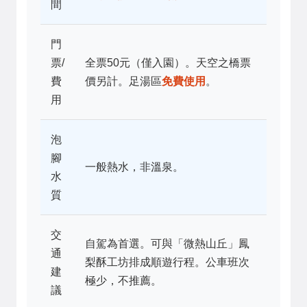
間
門
票/
全票50元（僅入園）。天空之橋票
費
價另計。足湯區
免費使用
。
用
泡
腳
一般熱水，非溫泉。
水
質
交
自駕為首選。可與「微熱山丘」鳳
通
梨酥工坊排成順遊行程。公車班次
建
極少，不推薦。
議