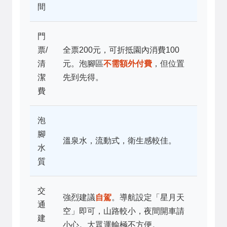
間
門
票/
全票200元，可折抵園內消費100
清
元。泡腳區
不需額外付費
，但位置
潔
先到先得。
費
泡
腳
溫泉水，流動式，衛生感較佳。
水
質
交
強烈建議
自駕
。導航設定「星月天
通
空」即可，山路較小，夜間開車請
建
小心。大眾運輸極不方便。