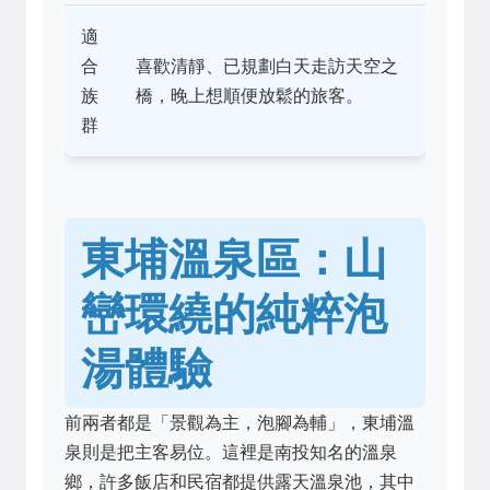
適
合
喜歡清靜、已規劃白天走訪天空之
族
橋，晚上想順便放鬆的旅客。
群
東埔溫泉區：山
巒環繞的純粹泡
湯體驗
前兩者都是「景觀為主，泡腳為輔」，東埔溫
泉則是把主客易位。這裡是南投知名的溫泉
鄉，許多飯店和民宿都提供露天溫泉池，其中