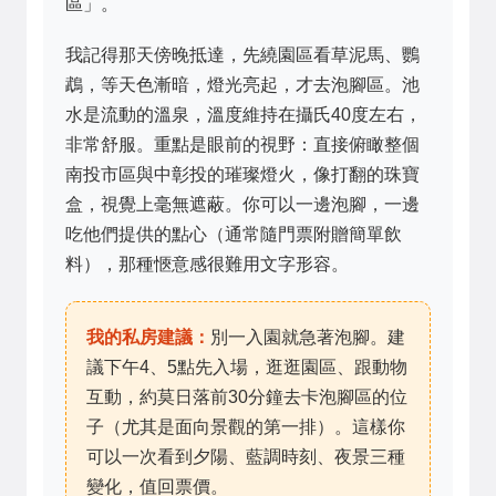
區」。
我記得那天傍晚抵達，先繞園區看草泥馬、鸚
鵡，等天色漸暗，燈光亮起，才去泡腳區。池
水是流動的溫泉，溫度維持在攝氏40度左右，
非常舒服。重點是眼前的視野：直接俯瞰整個
南投市區與中彰投的璀璨燈火，像打翻的珠寶
盒，視覺上毫無遮蔽。你可以一邊泡腳，一邊
吃他們提供的點心（通常隨門票附贈簡單飲
料），那種愜意感很難用文字形容。
我的私房建議：
別一入園就急著泡腳。建
議下午4、5點先入場，逛逛園區、跟動物
互動，約莫日落前30分鐘去卡泡腳區的位
子（尤其是面向景觀的第一排）。這樣你
可以一次看到夕陽、藍調時刻、夜景三種
變化，值回票價。