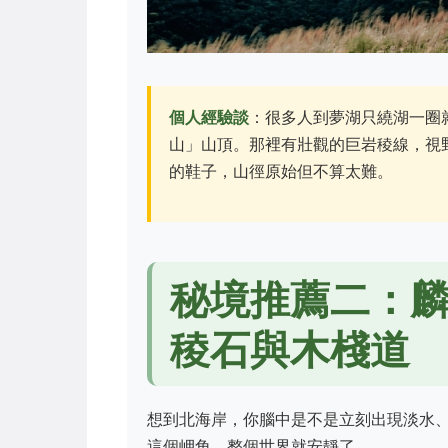
個人經驗談
：很多人到夢湖只繞湖一圈
山」山頂。那裡有壯觀的巨岩稜線，視
的鞋子，山徑原始但不算太難。
秘境推薦二：麟
稜石與木棧道
想到北海岸，你腦中是不是立刻出現淡水
這個岬角，整個世界就安靜了。