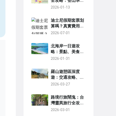
全攻略：登山準
備、路線細節與安
2026-01-13
，
全提醒
迪士尼假期套票划
算嗎？真實費用分
析與省錢技巧
2026-07-01
北海岸一日遊攻
略：景點、美食、
行程規劃全解析
2026-01-31
羅山遊憩區深度
遊：交通攻略、必
看景點與隱藏玩法
2026-03-27
路境行旅鬧鬼：台
灣靈異旅行全攻略
與真實景點揭秘
2026-03-01