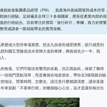
連鎖旅遊集團產品經理（PM），負責海外路線開發與成本控管
助旅行經驗。足跡遍及全球三十多個國家，擅長從產業內部的視
值的行程組合。目前專注於撰寫「旅行碎片」專欄，致力於將繁
整理成讀者一眼就能帶走的實用攻略。
結果變成大型停車場展覽。想去九份老街感受懷舊，卻只感受到
光想到國五雪隧或淡水登輝大道的車陣，興致就先少一半。我
的人。
略的角落。它們可能沒有響亮的名氣，但正因如此，保留了難得
另一份熱門景點清單，而是像個在地老朋友，帶你去3個我親自驗
會把地址、營業時間、怎麼去、該注意什麼都講清楚，讓你直接
多年來規劃「不塞車行程」的幾個核心心法，這才是讓你每次出