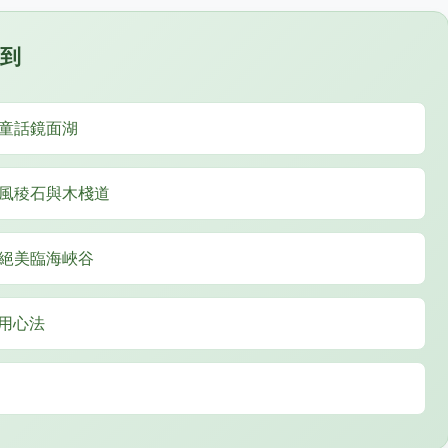
看到
的童話鏡面湖
的風稜石與木棧道
的絕美臨海峽谷
用心法