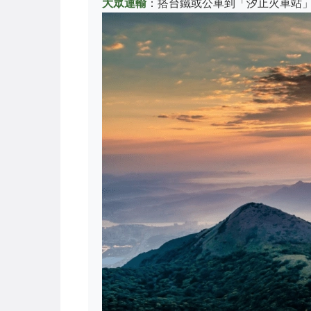
大眾運輸
：搭台鐵或公車到「汐止火車站」