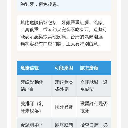
除乳牙，避免後患。
其他危險信號包括：牙齦嚴重紅腫、流膿、
口臭很重，或者幼犬完全不吃東西。這些可
能表示感染或其他疾病。台灣的氣候潮濕，
狗狗容易有口腔問題，主人要特別留意。
危險信號
可能原因
該怎麼做
牙齒鬆動伴
牙齦發炎
立即就醫，避
隨出血
或外傷
免感染
雙排牙（乳
獸醫評估是否
換牙異常
牙未脫落）
拔牙
食慾明顯下
疼痛或感
檢查口腔，必