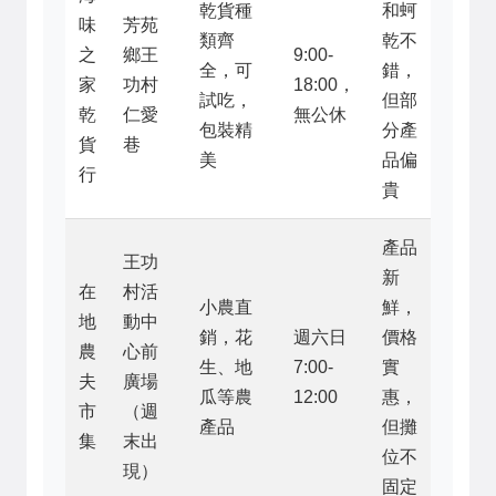
乾貨種
和蚵
味
芳苑
類齊
乾不
之
鄉王
9:00-
全，可
錯，
家
功村
18:00，
試吃，
但部
乾
仁愛
無公休
包裝精
分產
貨
巷
美
品偏
行
貴
產品
王功
新
在
村活
小農直
鮮，
地
動中
銷，花
週六日
價格
農
心前
生、地
7:00-
實
夫
廣場
瓜等農
12:00
惠，
市
（週
產品
但攤
集
末出
位不
現）
固定