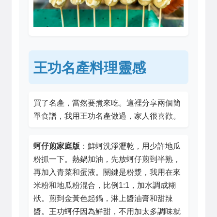
王功名產料理靈感
買了名產，當然要煮來吃。這裡分享兩個簡
單食譜，我用王功名產做過，家人很喜歡。
蚵仔煎家庭版
：鮮蚵洗淨瀝乾，用少許地瓜
粉抓一下。熱鍋加油，先放蚵仔煎到半熟，
再加入青菜和蛋液。關鍵是粉漿，我用在來
米粉和地瓜粉混合，比例1:1，加水調成糊
狀。煎到金黃色起鍋，淋上醬油膏和甜辣
醬。王功蚵仔因為鮮甜，不用加太多調味就