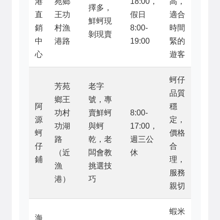
港
苑鄉
18:00，
高，
擇多，
直
王功
假日
適合
鮮蚵現
銷
村漁
8:00-
時間
剝現賣
中
港路
19:00
緊的
心
遊客
蚵仔
芳苑
老字
品質
鄉王
號，專
阿
穩
功村
賣鮮蚵
8:00-
源
定，
功湖
與蚵
17:00，
蚵
價格
路
乾，老
週三公
仔
合
（近
闆會教
休
鋪
理，
漁
挑選技
服務
港）
巧
親切
蝦米
海