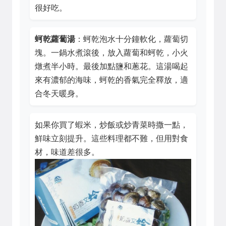
很好吃。
蚵乾蘿蔔湯
：蚵乾泡水十分鐘軟化，蘿蔔切
塊。一鍋水煮滾後，放入蘿蔔和蚵乾，小火
燉煮半小時。最後加點鹽和蔥花。這湯喝起
來有濃郁的海味，蚵乾的香氣完全釋放，適
合冬天暖身。
如果你買了蝦米，炒飯或炒青菜時撒一點，
鮮味立刻提升。這些料理都不難，但用對食
材，味道差很多。