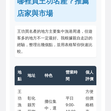
哪裡買王功名產？推薦
店家與市場
王功買名產的地方主要集中漁港周邊，但遊
客多的地方不一定最好。我根據親自走訪的
經驗，整理出幾個點，並用表格幫你快速比
較。
地
營業時
個人
地址
特色
點
間
評價
王
方便
功
彰化
平日
但價
攤位集
漁
縣芳
9:00-
格稍
中，選