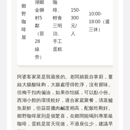
湖鄉
咖
鄉
金獅
啡、
150-
野
10:00-
村5
輕食
300
咖
18:00（週
4/5
鄰
三明
元/
啡
三休）
（苗
治、
人
屋
28
手工
線
蛋糕
旁）
阿婆客家菜是我最推的。老闆娘親自掌廚，薑
絲大腸酸味夠，大腸處理得乾淨，沒有腥味。
但梅干扣肉偏油，如果你怕膩，可以點小份。
西湖小館的環境較好，適合家庭聚餐，清蒸鱸
魚新鮮，但蒜苗臘肉鹹度稍高，配飯吃剛好。
鄉野咖啡屋則是個驚喜，在鄉間能喝到專業級
咖啡，蛋糕是當天現做，不過座位少，建議早