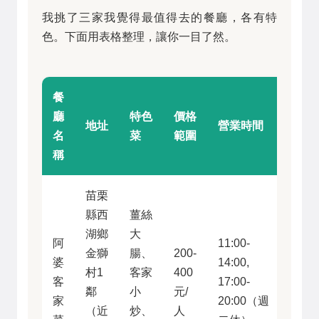
我挑了三家我覺得最值得去的餐廳，各有特
色。下面用表格整理，讓你一目了然。
餐
廳
特色
價格
我的
地址
營業時間
名
菜
範圍
評分
稱
苗栗
縣西
薑絲
湖鄉
大
阿
11:00-
金獅
腸、
200-
婆
14:00,
村1
客家
400
客
17:00-
4.5/5
鄰
小
元/
家
20:00（週
（近
炒、
人