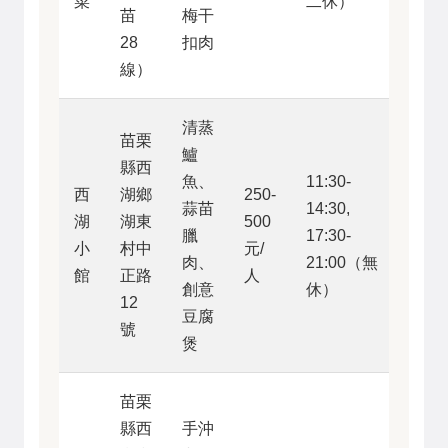
菜
二休）
苗
梅干
28
扣肉
線）
清蒸
苗栗
鱸
縣西
魚、
11:30-
西
湖鄉
250-
蒜苗
14:30,
湖
湖東
500
臘
17:30-
4/5
小
村中
元/
肉、
21:00（無
館
正路
人
創意
休）
12
豆腐
號
煲
苗栗
縣西
手沖