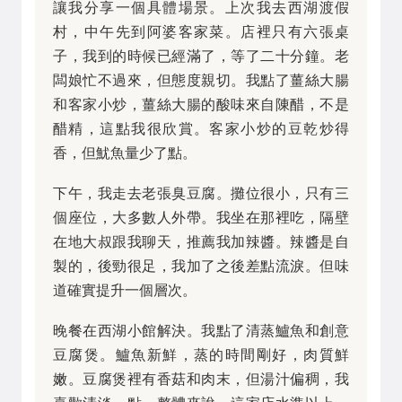
讓我分享一個具體場景。上次我去西湖渡假
村，中午先到阿婆客家菜。店裡只有六張桌
子，我到的時候已經滿了，等了二十分鐘。老
闆娘忙不過來，但態度親切。我點了薑絲大腸
和客家小炒，薑絲大腸的酸味來自陳醋，不是
醋精，這點我很欣賞。客家小炒的豆乾炒得
香，但魷魚量少了點。
下午，我走去老張臭豆腐。攤位很小，只有三
個座位，大多數人外帶。我坐在那裡吃，隔壁
在地大叔跟我聊天，推薦我加辣醬。辣醬是自
製的，後勁很足，我加了之後差點流淚。但味
道確實提升一個層次。
晚餐在西湖小館解決。我點了清蒸鱸魚和創意
豆腐煲。鱸魚新鮮，蒸的時間剛好，肉質鮮
嫩。豆腐煲裡有香菇和肉末，但湯汁偏稠，我