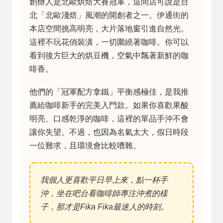
創辦人是北歐烘焙大賽冠軍，這間店可說是台
北「北歐淺焙」風潮的開創者之一。伊通街的
本店空間挑高明亮，大片落地窗引進自然光。
這裡不玩花俏裝潢，一切圍繞著咖啡。你可以
看到後方巨大的烘豆機，空氣中飄著新鮮的咖
啡香。
他們的「冠軍配方拿鐵」平衡感極佳，是我推
薦給咖啡新手的完美入門款。如果你喜歡果酸
明亮、口感乾淨的咖啡，這裡的單品手沖不會
讓你失望。不過，也因為名氣太大，假日時段
一位難求，且環境會比較嘈雜。
我個人更喜歡平日早上來，點一杯手
沖，坐在吧台看咖啡師專注沖煮的樣
子，那才是Fika Fika最迷人的時刻。