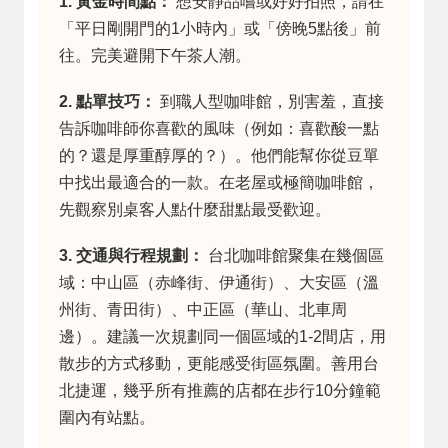
1. 黃金時間點：
想安靜品嚐或好好拍照，請在
「平日剛開門的1小時內」或「傍晚5點後」前
往。完美避開下午茶人潮。
2. 點單技巧：
到職人型咖啡館，別害羞，直接
告訴咖啡師你喜歡的風味（例如：喜歡酸一點
的？還是厚重醇厚的？）。他們能幫你從豆單
中找出最適合的一款。在老屋或極簡咖啡館，
先觀察別桌客人點什麼甜點最受歡迎。
3. 交通與行程規劃：
台北咖啡館聚集在幾個區
域：中山區（赤峰街、伊通街）、大安區（溫
州街、青田街）、中正區（華山、北車周
邊）。建議一次規劃同一個區域的1-2間店，用
散步的方式移動，更能感受街區氛圍。善用台
北捷運，幾乎所有推薦的店都在步行10分鐘範
圍內有站點。