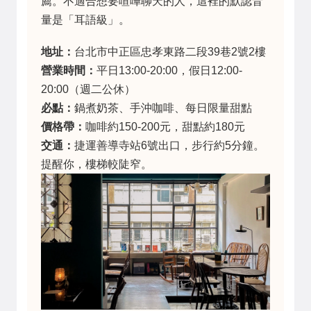
薦。不適合想要喧嘩聊天的人，這裡的默認音
量是「耳語級」。
地址：
台北市中正區忠孝東路二段39巷2號2樓
營業時間：
平日13:00-20:00，假日12:00-
20:00（週二公休）
必點：
鍋煮奶茶、手沖咖啡、每日限量甜點
價格帶：
咖啡約150-200元，甜點約180元
交通：
捷運善導寺站6號出口，步行約5分鐘。
提醒你，樓梯較陡窄。