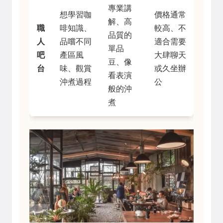
專業講
想學習咖
價格通常
解、高
職
啡知識、
較高、不
品質的
人
品嚐不同
適合需要
單品
吧
產區風
大肆聊天
豆、像
台
味、觀賞
或久坐辦
看表演
沖煮過程
公
般的沖
煮