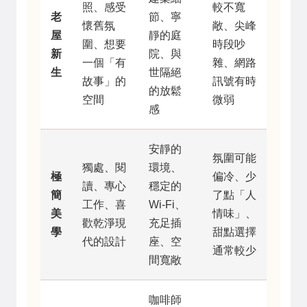
照、感受
較不寬
老
節、寧
懷舊氛
敞、尖峰
屋
靜的庭
圍、想要
時段吵
新
院、與
一個「有
雜、網路
生
世隔絕
故事」的
訊號有時
的放鬆
空間
微弱
感
安靜的
氛圍可能
獨處、閱
環境、
極
偏冷、少
讀、專心
穩定的
簡
了點「人
工作、喜
Wi-Fi、
美
情味」、
歡乾淨現
充足插
學
甜點選擇
代的設計
座、空
通常較少
間寬敞
咖啡師