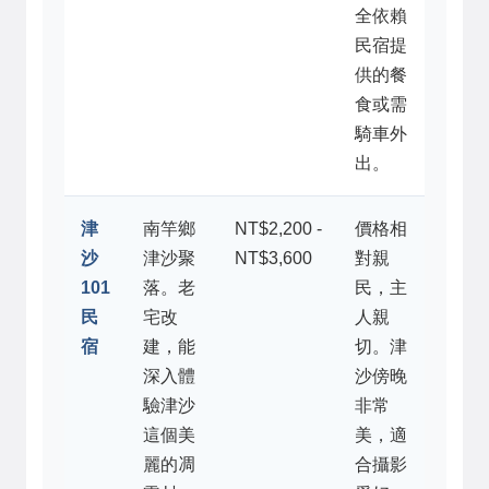
全依賴
民宿提
供的餐
食或需
騎車外
出。
津
南竿鄉
NT$2,200 -
價格相
沙
津沙聚
NT$3,600
對親
101
落。老
民，主
民
宅改
人親
宿
建，能
切。津
深入體
沙傍晚
驗津沙
非常
這個美
美，適
麗的凋
合攝影