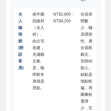
夫
南竿鄉
NT$2,800 -
住宿房
人
四維村
NT$4,200
間數
咖
（夫人
少，極
啡
村）。
具隱密
館
由古宅
性。適
(附
改建，
合喜歡
設
充滿藝
藝文、
客
文氣
安靜的
房)
息，咖
旅人。
啡館本
缺點是
身就是
地點較
景點。
偏，周
圍餐飲
選擇
少，完