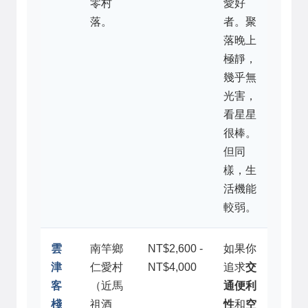
零村
愛好
落。
者。聚
落晚上
極靜，
幾乎無
光害，
看星星
很棒。
但同
樣，生
活機能
較弱。
雲
南竿鄉
NT$2,600 -
如果你
津
仁愛村
NT$4,000
追求
交
客
（近馬
通便利
棧
祖酒
性
和
空