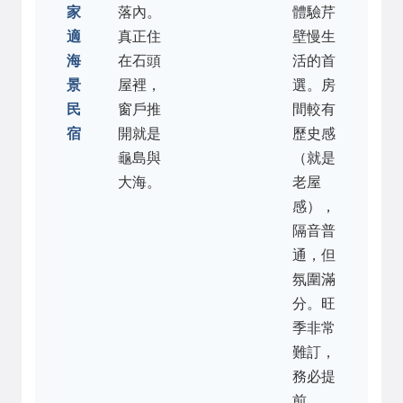
家
落內。
體驗芹
適
真正住
壁慢生
海
在石頭
活的首
景
屋裡，
選。房
民
窗戶推
間較有
宿
開就是
歷史感
龜島與
（就是
大海。
老屋
感），
隔音普
通，但
氛圍滿
分。旺
季非常
難訂，
務必提
前。