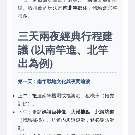
鍵。我推薦的玩法是
南北竿都住
，體驗會完整
很多。
三天兩夜經典行程建
議 (以南竿進、北竿
出為例)
第一天：南竿戰地文化與夜間追淚
上午：抵達南竿機場或福澳港，租機車（預先
訂好）。
下午：走訪
媽祖巨神像
、
大漢據點
、
北海坑道
（體驗搖櫓）。坑道內步道濕滑，務必穿防滑
鞋。