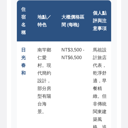
住
個人點
宿
地點／
大概價格區
評與注
名
特色
間 (每晚)
意事項
稱
日
南竿鄉
NT$3,500 -
馬祖設
光
仁愛
NT$6,500
計旅店
春
村。現
代表，
和
代簡約
乾淨舒
設計，
適，早
部分房
餐精
型有陽
緻。但
台海
非傳統
景。
閩東建
築風
格，追