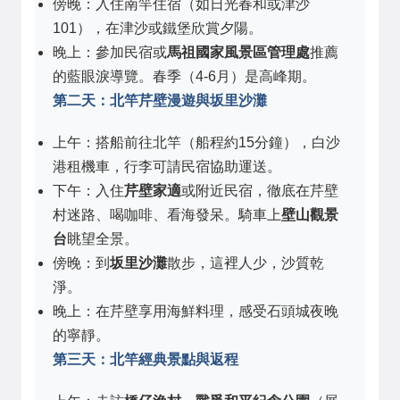
傍晚：入住南竿住宿（如日光春和或津沙
101），在津沙或鐵堡欣賞夕陽。
晚上：參加民宿或
馬祖國家風景區管理處
推薦
的藍眼淚導覽。春季（4-6月）是高峰期。
第二天：北竿芹壁漫遊與坂里沙灘
上午：搭船前往北竿（船程約15分鐘），白沙
港租機車，行李可請民宿協助運送。
下午：入住
芹壁家適
或附近民宿，徹底在芹壁
村迷路、喝咖啡、看海發呆。騎車上
壁山觀景
台
眺望全景。
傍晚：到
坂里沙灘
散步，這裡人少，沙質乾
淨。
晚上：在芹壁享用海鮮料理，感受石頭城夜晚
的寧靜。
第三天：北竿經典景點與返程