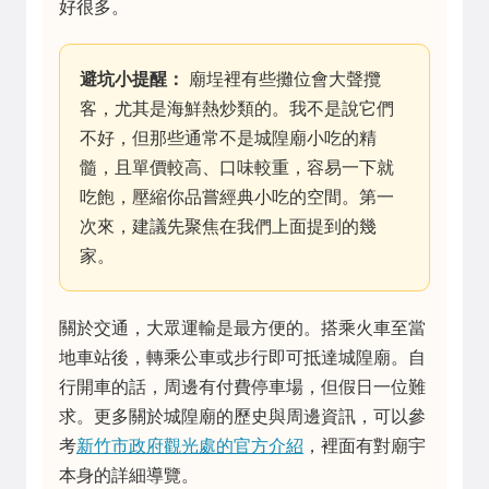
好很多。
避坑小提醒：
廟埕裡有些攤位會大聲攬
客，尤其是海鮮熱炒類的。我不是說它們
不好，但那些通常不是城隍廟小吃的精
髓，且單價較高、口味較重，容易一下就
吃飽，壓縮你品嘗經典小吃的空間。第一
次來，建議先聚焦在我們上面提到的幾
家。
關於交通，大眾運輸是最方便的。搭乘火車至當
地車站後，轉乘公車或步行即可抵達城隍廟。自
行開車的話，周邊有付費停車場，但假日一位難
求。更多關於城隍廟的歷史與周邊資訊，可以參
考
新竹市政府觀光處的官方介紹
，裡面有對廟宇
本身的詳細導覽。