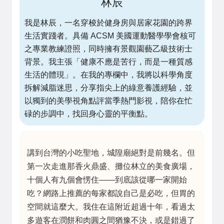
林辰
我是林辰，一名穿梭於健身房與居家花園的跨界
生活實踐者。具備 ACSM 美國運動醫學學會核可
之專業教練證照，同時擁有景觀園藝乙級技術士
背景。我主張「健康不應是苦行，而是一種質感
生活的體現」。在我的專欄中，我將以科學角度
拆解減脂迷思，分享指尖上的綠意養護經驗，並
以獨到的美學視角點評當季熱門影視，陪你在忙
碌的步調中，找回身心靈的平衡點。
講到台灣的小吃聖地，城隍廟絕對是前幾名。但
第一次走進那香火鼎盛、攤位林立的美食廣場，
十個人有九個會愣住——到底該從哪一家開始
吃？網路上推薦的每家都說自己是必吃，但胃的
空間就這麼大。我住在這附近超過十年，看過太
多遊客在潤餅和肉圓之間猶豫不決，或是錯過了