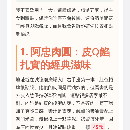
我不喜歡用「十大」這種虛數，精選五家，從主
食到甜點，保證你吃完不會後悔。這份清單涵蓋
了經典與隱藏版，而且我會告訴你確切位置和點
餐秘訣。
1. 阿忠肉圓：皮Q餡
扎實的經典滋味
地址就在城隍廟廣場入口右手邊第一排，紅色招
牌很顯眼。他們的肉圓是用油炸的，但厲害的是
外皮依然保持Q彈不油膩，這點很多店家做不
到。內餡是結實的後腿肉塊，不是碎肉，筍丁增
加了爽脆口感。醬汁是靈魂，鹹甜的醬油膏配上
獨門米醬，最後撒上一點蒜泥。我習慣外帶，因
為店內位置少，且油鍋味較重。一顆
45元
，