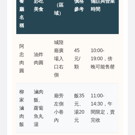
餐
必吃
價格
備註與營業
（區
廳
美食
參考
時間
域）
名
稱
城隍
阿
廟廣
45
10:00-
忠
油炸
場入
元/
19:00，傍
肉
肉圓
口右
顆
晚可能售罄
圓
側
柳
滷肉
廟旁
飯35
11:00-
家
飯、
左側
元、
14:30，午
滷
蘿蔔
小巷
湯20
間限定，賣
肉
魚丸
內
元
完收
飯
湯