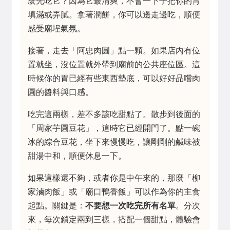
麼先吃它？因為它最清爽，不會一下子把你的胃
填滿或弄膩。拿著潤餅，你可以邊走邊吃，順便
感受廟埕氣氛。
接著，走去「阿忠肉圓」點一顆。如果店內有位
置就坐，沒位置就外帶到廟前的公共座位區。這
時候你的胃已經有些東西墊底，可以好好品嚐肉
圓的醬料與口感。
吃完這兩樣，差不多該吃甜點了。散步到後面的
「周家芋圓豆花」，這時它已經開門了。點一碗
冰的綜合豆花，坐下來慢慢吃，讓剛剛的鹹味被
甜湯中和，順便休息一下。
如果這樣還不夠，或者你是中午來的，那麼「柳
家滷肉飯」或「廟口鴨香飯」可以作為你的主食
起點。關鍵是：
不要想一次吃完所有名單
。分次
來，每次鎖定兩到三樣，搭配一個甜點，體驗會