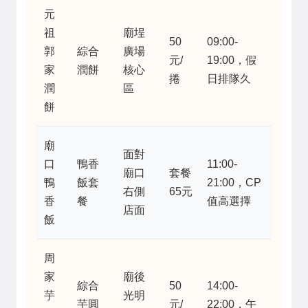
元
祖
廟埕
50
09:00-
郭
綜合
廣場
元/
19:00，假
家
潤餅
核心
捲
日排隊久
潤
區
餅
廟
面對
口
鴨香
11:00-
廟口
套餐
鴨
飯套
21:00，CP
右側
65元
香
餐
值高選擇
店面
飯
周
家
廟後
綜合
50
14:00-
芋
光明
芋圓
元/
22:00，午