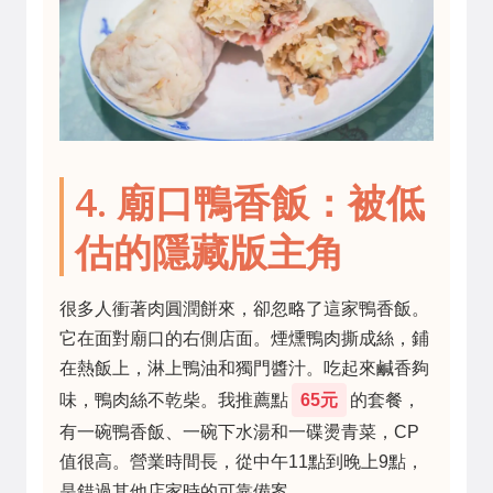
4. 廟口鴨香飯：被低
估的隱藏版主角
很多人衝著肉圓潤餅來，卻忽略了這家鴨香飯。
它在面對廟口的右側店面。煙燻鴨肉撕成絲，鋪
在熱飯上，淋上鴨油和獨門醬汁。吃起來鹹香夠
味，鴨肉絲不乾柴。我推薦點
65元
的套餐，
有一碗鴨香飯、一碗下水湯和一碟燙青菜，CP
值很高。營業時間長，從中午11點到晚上9點，
是錯過其他店家時的可靠備案。