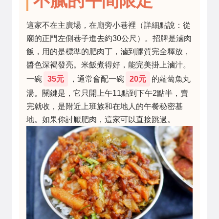
這家不在主廣場，在廟旁小巷裡（詳細點說：從
廟的正門左側巷子進去約30公尺）。招牌是滷肉
飯，用的是標準的肥肉丁，滷到膠質完全釋放，
醬色深褐發亮。米飯煮得好，能完美掛上滷汁。
一碗
35元
，通常會配一碗
20元
的蘿蔔魚丸
湯。關鍵是，它只開上午11點到下午2點半，賣
完就收，是附近上班族和在地人的午餐秘密基
地。如果你討厭肥肉，這家可以直接跳過。