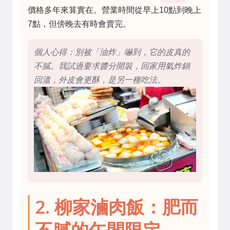
價格多年來算實在。營業時間從早上10點到晚上
7點，但傍晚去有時會賣完。
個人心得：別被「油炸」嚇到，它的皮真的
不膩。我試過要求醬分開裝，回家用氣炸鍋
回溫，外皮會更酥，是另一種吃法。
2. 柳家滷肉飯：肥而
不膩的午間限定