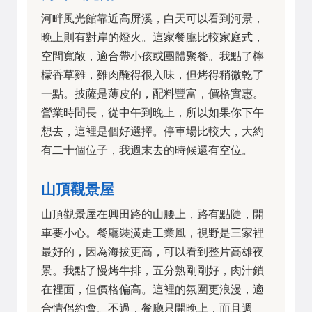
河畔風光館靠近高屏溪，白天可以看到河景，
晚上則有對岸的燈火。這家餐廳比較家庭式，
空間寬敞，適合帶小孩或團體聚餐。我點了檸
檬香草雞，雞肉醃得很入味，但烤得稍微乾了
一點。披薩是薄皮的，配料豐富，價格實惠。
營業時間長，從中午到晚上，所以如果你下午
想去，這裡是個好選擇。停車場比較大，大約
有二十個位子，我週末去的時候還有空位。
山頂觀景屋
山頂觀景屋在興田路的山腰上，路有點陡，開
車要小心。餐廳裝潢走工業風，視野是三家裡
最好的，因為海拔更高，可以看到整片高雄夜
景。我點了慢烤牛排，五分熟剛剛好，肉汁鎖
在裡面，但價格偏高。這裡的氛圍更浪漫，適
合情侶約會。不過，餐廳只開晚上，而且週