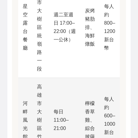
市
星
每人
大
炭烤
空
週二至週
約
樹
豬肋
露
日 17:00–
800–
區
排、
台
22:00（週
1200
統
海鮮
餐
一公休）
新台
嶺
燉飯
廳
幣
路
一
段
高
雄
每人
河
市
檸檬
約
畔
大
每日
香草
600–
風
樹
11:00–
雞、
1000
光
區
21:00
綜合
新台
館
竹
披薩