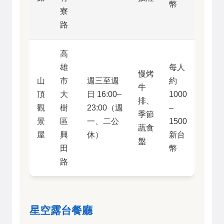
幣
寮
路
高
雄
每人
慢烤
山
市
週三至週
約
牛
頂
大
日 16:00–
1000
排、
觀
樹
23:00（週
–
季節
景
區
一、二公
1500
蔬食
屋
興
休）
新台
盤
田
幣
路
星空露台餐廳