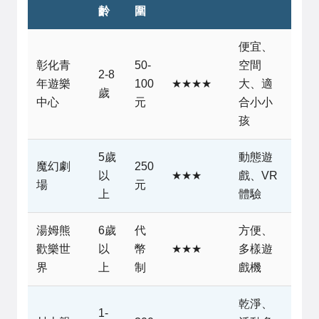
齡
圍
便宜、
彰化青
50-
空間
2-8
年遊樂
100
★★★★
大、適
歲
中心
元
合小小
孩
5歲
動態遊
魔幻劇
250
以
★★★
戲、VR
場
元
上
體驗
湯姆熊
6歲
代
方便、
歡樂世
以
幣
★★★
多樣遊
界
上
制
戲機
乾淨、
1-