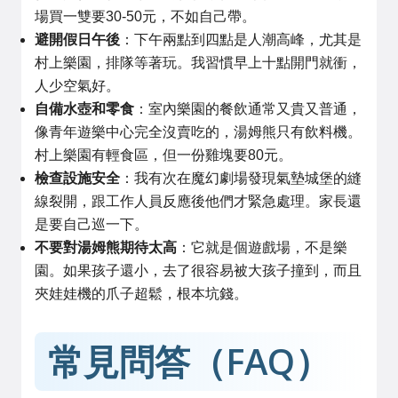
場買一雙要30-50元，不如自己帶。
避開假日午後
：下午兩點到四點是人潮高峰，尤其是
村上樂園，排隊等著玩。我習慣早上十點開門就衝，
人少空氣好。
自備水壺和零食
：室內樂園的餐飲通常又貴又普通，
像青年遊樂中心完全沒賣吃的，湯姆熊只有飲料機。
村上樂園有輕食區，但一份雞塊要80元。
檢查設施安全
：我有次在魔幻劇場發現氣墊城堡的縫
線裂開，跟工作人員反應後他們才緊急處理。家長還
是要自己巡一下。
不要對湯姆熊期待太高
：它就是個遊戲場，不是樂
園。如果孩子還小，去了很容易被大孩子撞到，而且
夾娃娃機的爪子超鬆，根本坑錢。
常見問答（FAQ）