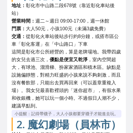
地址：
彰化市中山路二段678號（靠近彰化車站後
站）
營業時間：
週二～週日 09:00-17:00，週一休館
門票：
大人50元，小孩100元（未滿3歲免費）
交通：
從彰化火車站後站步行約8分鐘，或搭市區公
車「彰化客運」在「中山路口」下車
這間是彰化市公所經營的，算是老牌場地。我帶四歲
的女兒去過三次，
優點是便宜又乾淨
，室內空間超
大，有球池、溜滑梯、扮家家酒區和積木區。缺點是
設施偏靜態，對精力旺盛的小孩來說不夠刺激，而且
沒有餐飲部，只能出去買再回來（可以蓋章重複入
場）。我女兒最喜歡裡頭的「迷你超市」，有假水果
和收銀機，她可以玩一個小時。不過假日人潮不少，
建議早點到。
小提醒：記得帶襪子，大人小孩都要穿襪子才能進去玩。
2. 魔幻劇場（員林市）