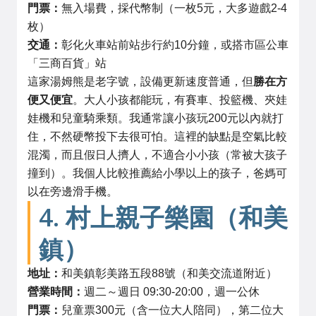
門票：
無入場費，採代幣制（一枚5元，大多遊戲2-4
枚）
交通：
彰化火車站前站步行約10分鐘，或搭市區公車
「三商百貨」站
這家湯姆熊是老字號，設備更新速度普通，但
勝在方
便又便宜
。大人小孩都能玩，有賽車、投籃機、夾娃
娃機和兒童騎乘類。我通常讓小孩玩200元以內就打
住，不然硬幣投下去很可怕。這裡的缺點是空氣比較
混濁，而且假日人擠人，不適合小小孩（常被大孩子
撞到）。我個人比較推薦給小學以上的孩子，爸媽可
以在旁邊滑手機。
4. 村上親子樂園（和美
鎮）
地址：
和美鎮彰美路五段88號（和美交流道附近）
營業時間：
週二～週日 09:30-20:00，週一公休
門票：
兒童票300元（含一位大人陪同），第二位大