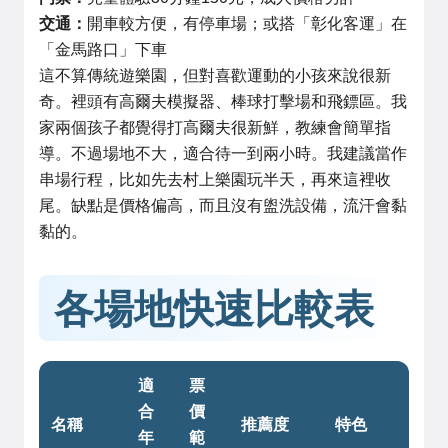
交通：
開車較方便，有停車場；或搭「彰化客運」在
「金馬路口」下車
這不算傳統遊樂園，但對喜歡運動的小孩來說很新
奇。裡頭有高爾夫模擬器、棒球打擊場和飛鏢區。我
家兩個孩子都覺得打高爾夫很新鮮，教練會簡單指
導。不過場地不大，適合待一到兩小時。我建議當作
串場行程，比如先去村上樂園玩半天，再來這裡收
尾。缺點是價格偏高，而且沒有盥洗設備，流汗會黏
黏的。
各場地快速比較表
適
票
合
價
名稱
推薦度
特色
年
範