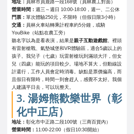
地址：
員林市員鹿路一段168號（員林農工對面）
營業時間：
週三～週日 10:00-18:00，週一、二公休
門票：
單次體驗250元，不限時（但假日限3小時）
交通：
員林火車站轉乘計程車約5分鐘，或騎
YouBike（站點在農工旁）
聽名字以為是看表演，結果是
親子互動遊戲館
。裡頭
有雷射槍戰、氣墊城堡和VR體驗區，適合5歲以上的
孩子。我兒子（七歲）玩雷射槍玩到滿頭大汗，但女
兒（四歲）能玩的項目較少。場地不算大，但動線設
計還行，工作人員會定時消毒。缺點是票價偏高，而
且假日有限時，時間一到會趕人，感覺不太好。我個
人建議平日去，可以玩整天。
3. 湯姆熊歡樂世界（彰
化中正店）
地址：
彰化市中正路二段100號（三商百貨內）
營業時間：
11:00-22:00（假日10:30開始）