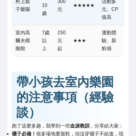
村上親
300
活動多
10
★★★★★
子樂園
元
元、CP
歲
值高
室內高
7歲
150
運動體
爾夫模
以
元
★★★
驗、新
擬館
上
起
鮮感
帶小孩去室內樂園
的注意事項（經驗
談）
跑了這麼多趟，我學到一些
血淚教訓
，分享給大家：
襪子必備！
很多場地要脫鞋，但沒穿襪子不給進，現