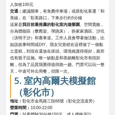
人加收100元
交通：
建議開車，有免費停車場；或搭彰化客運「和
美線」在「彰美路口」下車步行約5分鐘
這家是
我目前最推薦的彰化室內遊樂園
。空間寬敞，
分為體能區（攀爬架、彈跳床）、扮家家酒區、沙坑
（決明子沙）和賽車道。工作人員會帶著做活動，比
如說故事時間或DIY。我女兒曾經在這裡做了一個黏
土蛋糕，到現在還放在床頭。環境維護得很好，廁所
也有親子設施。唯一缺點是和美鎮離彰化市有段距
離，但為了品質我覺得值得跑一趟。門票可以玩一整
天，中途可外出用餐，但限一次。
5. 室內高爾夫模擬館
（彰化市）
地址：
彰化市金馬路三段66號（彰化交流道旁）
營業時間：
10:00-22:00
門票：
兒童體驗30分鐘150元，成人價格另計