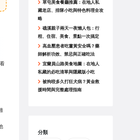
草屯美食餐廳推薦：在地人私
藏老店、排隊小吃與特色料理全攻
略
礁溪親子兩天一夜懶人包：行
程、住宿、美食、景點一次搞定
高血壓患者吃薑黃安全嗎？藥
師解析功效、禁忌與正確吃法
看
宜蘭員山路美食地圖：在地人
私藏的必吃清單與隱藏版小吃
被狗咬多久打狂犬病？黃金救
援時間與完整處理指南
雞
他
分類