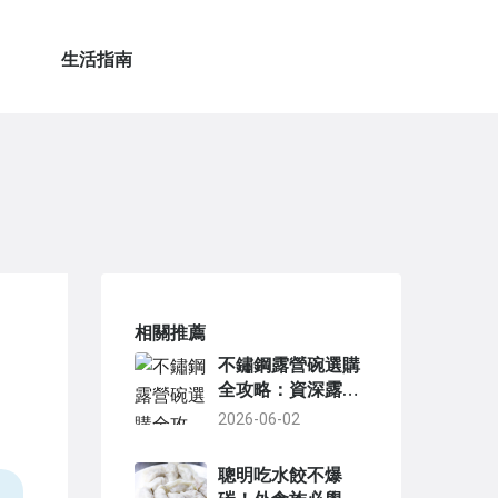
生活指南
相關推薦
不鏽鋼露營碗選購
全攻略：資深露營
者親測推薦與避坑
2026-06-02
指南
聰明吃水餃不爆