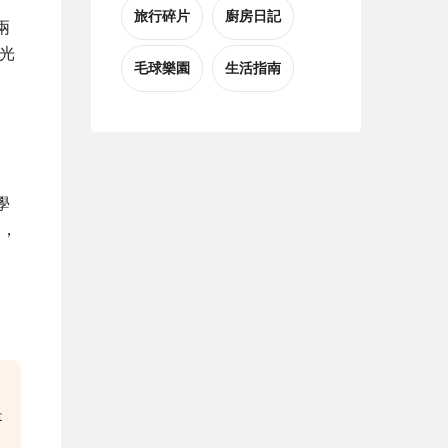
旅行碎片
廚房日記
兩
光
毛球樂園
生活指南
學
元，
是