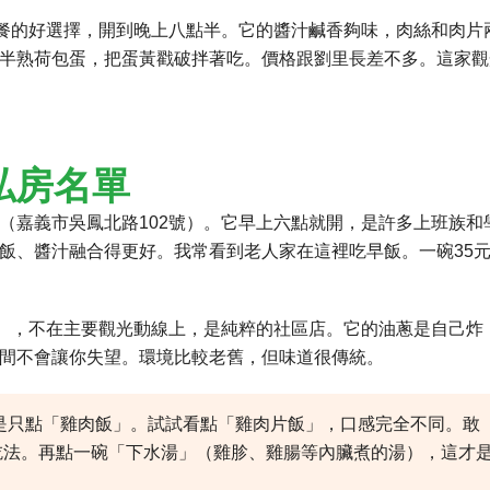
晚餐的好選擇，開到晚上八點半。它的醬汁鹹香夠味，肉絲和肉片
半熟荷包蛋，把蛋黃戳破拌著吃。價格跟劉里長差不多。這家觀
私房名單
（嘉義市吳鳳北路102號）。它早上六點就開，是許多上班族和
飯、醬汁融合得更好。我常看到老人家在這裡吃早飯。一碗35
號），不在主要觀光動線上，是純粹的社區店。它的油蔥是自己炸
間不會讓你失望。環境比較老舊，但味道很傳統。
是只點「雞肉飯」。試試看點「雞肉片飯」，口感完全不同。敢
吃法。再點一碗「下水湯」（雞胗、雞腸等內臟煮的湯），這才