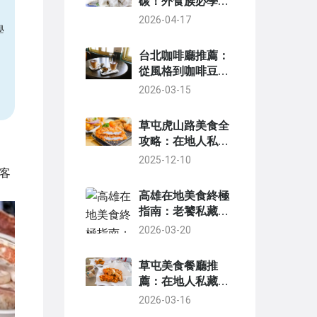
碳！外食族必學的
碳水控制心法
2026-04-17
學
台北咖啡廳推薦：
從風格到咖啡豆的
深度指南，找到你
2026-03-15
的命定角落
草屯虎山路美食全
攻略：在地人私藏
小吃與餐廳深度探
2025-12-10
索
客
高雄在地美食終極
指南：老饕私藏清
單與隱藏版小吃全
2026-03-20
攻略
草屯美食餐廳推
薦：在地人私藏老
店、排隊小吃與特
2026-03-16
色料理全攻略