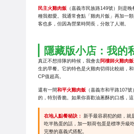
民主火雞肉飯
（嘉義市民族路149號）則是
種我都愛。我通常會點「雞肉片飯」再加一顆
客也多，但因為營業時間長，分散了人潮。
隱藏版小店：我的
真正不想排隊的時候，我會去
阿樓師火雞肉飯
生的早餐。它的特色是火雞肉切得比較細，和
CP值超高。
還有一間
和平火雞肉飯
（嘉義市和平路107
的，特別香脆。如果你喜歡油蔥酥的口感，這
在地人點餐秘訣：
新手最容易犯的錯，就
吃半熟蛋的話，加一顆荷包蛋是標準升級
完整的嘉義式搭配。