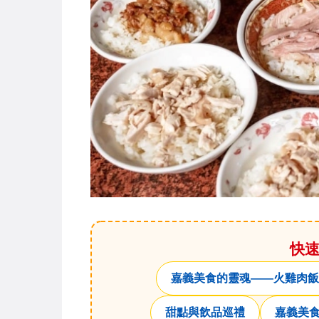
快
嘉義美食的靈魂——火雞肉飯
甜點與飲品巡禮
嘉義美