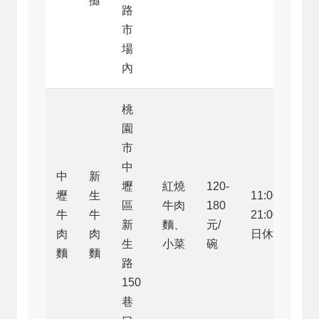
攤
路
市
場
內
桃
園
市
中
中
新
壢
紅燒
120-
壢
生
11:00-
區
牛肉
180
牛
牛
21:00（週
新
麵、
元/
肉
肉
日休）
生
小菜
碗
麵
麵
路
150
巷