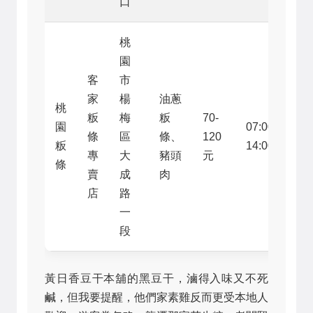
口
桃
園
客
市
家
楊
油蔥
桃
粄
梅
粄
70-
園
07:00-
條
區
條、
120
粄
14:00
專
大
豬頭
元
條
賣
成
肉
店
路
一
段
黃日香豆干本舖的黑豆干，滷得入味又不死
鹹，但我要提醒，他們家素雞反而更受本地人