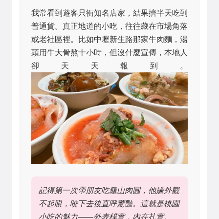
我常看到遊客只衝知名店家，結果擠半天吃到
普通貨。真正地道的小吃，往往藏在市場角落
或老社區裡。比如中壢新生路那家牛肉麵，湯
頭用牛大骨熬十小時，但沒什麼宣傳，本地人
卻天天報到。
記得第一次帶朋友吃龜山肉圓，他嫌外觀
不起眼，咬下去後直呼驚豔。這就是桃園
小吃的魅力——外表樸實，內在扎實。