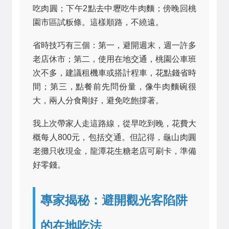
吃肉圓；下午2點去中壢吃牛肉麵；傍晚回桃
園市區試粄條。這樣順路，不繞遠。
省時技巧有三個：第一，避開週末，週一許多
老店休市；第二，使用在地交通，桃園公車班
次不多，建議租機車或搭計程車，花點錢省時
間；第三，點餐前先問份量，像牛肉麵碗很
大，兩人分食剛好，避免吃飽撐著。
我上次帶家人走這路線，從早吃到晚，花費大
概每人800元，包括交通。但記得，龜山肉圓
老攤只收現金，龍潭花生糖老店可刷卡，準備
好零錢。
專家揭秘：避開觀光客陷阱
的在地吃法