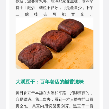
歡迎，遊客常忽略。龍潭那家花生糖，老闆堅
持手工翻炒，糖粒不黏牙，可是產量少，下午
三點後去可能賣光。
大溪豆干：百年老店的鹹香滋味
黃日香豆干本舖在大溪和平路，招牌舊舊的，
容易錯過。我上次去，看到一堆人擠在門口買
真空包，其實內用切盤更划算。黑豆干一份