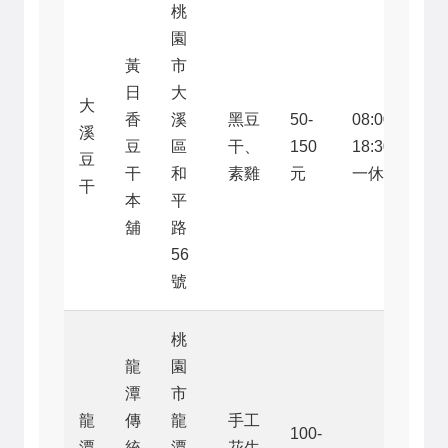
桃
園
黃
市
日
大
大
香
溪
黑豆
50-
08:00-
溪
豆
區
干、
150
18:30（週
豆
干
和
素雞
元
一休）
干
本
平
舖
路
56
號
桃
龍
園
潭
市
龍
傳
龍
手工
100-
潭
統
潭
花生