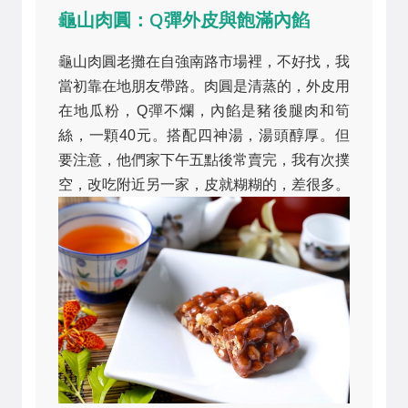
龜山肉圓：Q彈外皮與飽滿內餡
龜山肉圓老攤在自強南路市場裡，不好找，我
當初靠在地朋友帶路。肉圓是清蒸的，外皮用
在地瓜粉，Q彈不爛，內餡是豬後腿肉和筍
絲，一顆40元。搭配四神湯，湯頭醇厚。但
要注意，他們家下午五點後常賣完，我有次撲
空，改吃附近另一家，皮就糊糊的，差很多。