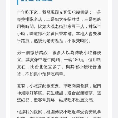
十年吃下來，我發現觀光客常犯幾個錯：一是
專挑排隊名店，二是點太多招牌菜，三是忽略
用餐時間。比如大溪老街那家豆干店，排隊半
小時，味道卻不如黃日香本舖。本地人會去和
平路買，然後到老街逛逛，不浪費時間。
另一個微妙錯誤：很多人以為傳統小吃都便
宜。其實像中壢牛肉麵，一碗180元，但用料
實在，比台北便宜多了。與其省小錢吃普通
貨，不如集中預算吃精華。
還有，小吃搭配很重要。單吃肉圓會膩，配四
神湯剛好解膩。花生糖甜，適合配無糖茶。這
些細節，遊客常忽略，結果吃不出層次感。
根據我的觀察，桃園傳統小吃近年受食安風暴