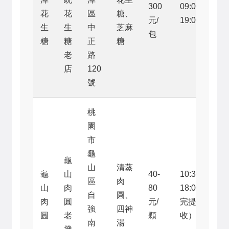
300
09:00-
花
花
區
糖、
元/
19:00
生
生
中
芝麻
包
糖
糖
正
糖
老
路
店
120
號
桃
園
市
龜
龜
山
清蒸
龜
山
40-
10:30-
區
肉
山
肉
80
18:00（賣
自
圓、
肉
圓
元/
完提早
強
四神
圓
老
顆
收）
南
湯