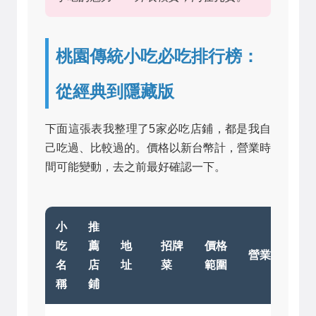
桃園傳統小吃必吃排行榜：
從經典到隱藏版
下面這張表我整理了5家必吃店鋪，都是我自
己吃過、比較過的。價格以新台幣計，營業時
間可能變動，去之前最好確認一下。
小
推
吃
薦
地
招牌
價格
營業時間
名
店
址
菜
範圍
稱
鋪