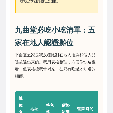
發現想吃的攤位沒開。
九曲堂必吃小吃清單：五
家在地人認證攤位
下面這五家是我反覆比對在地人推薦和個人品
嚐後選出來的。我用表格整理，方便你快速查
看，但表格後我會補充一些只有吃過才知道的
細節。
攤
位
特色
價格
個人
地址
營業時間
名
菜
範圍
評價