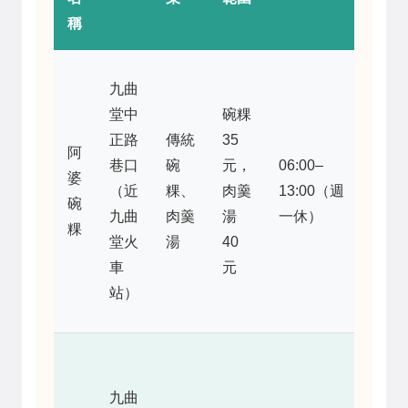
稱
碗粿
九曲
米香
堂中
碗粿
濃
正路
傳統
35
阿
郁，
巷口
碗
元，
06:00–
婆
醬汁
（近
粿、
肉羹
13:00（週
碗
偏
九曲
肉羹
湯
一休）
粿
甜，
堂火
湯
40
但肉
車
元
羹湯
站）
普通
外酥
內
九曲