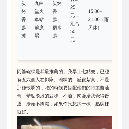
炭
九曲
炭烤
足，
25
烤
堂火
香
15:00–
價格
元，
香
車站
腸、
21:00（雨
便
組合
腸
前廣
糯米
天休）
宜，
50
攤
場
腸
但口
元
味偏
鹹
阿婆碗粿是我最推薦的。我早上七點去，已經
有五六個人在排隊。碗粿的口感很紮實，不是
那種軟爛的，吃的時候要搭配他們的特製醬油
膏，帶點淡淡的蒜味。不過，肉羹湯我覺得普
通，湯頭不夠濃，如果你只想試一樣，點碗粿
就好。