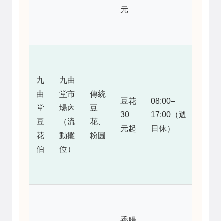
在，
元
整體
平衡
豆花
綿
九
九曲
密，
曲
堂市
傳統
豆花
08:00–
糖水
堂
場內
豆
30
17:00（週
不死
豆
（流
花、
元起
日休）
甜，
花
動攤
粉圓
但位
伯
位）
置難
找
炭香
十
香腸