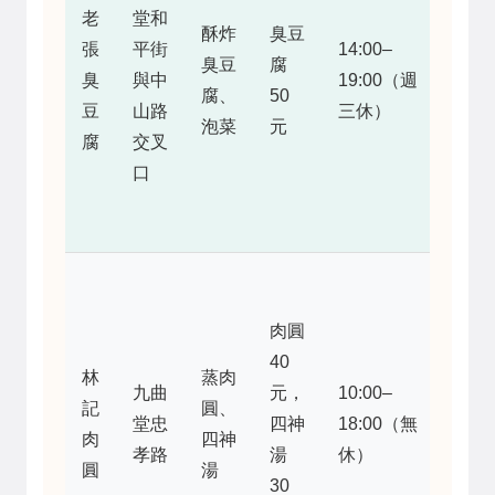
嫩，
老
堂和
酥炸
臭豆
泡菜
張
平街
14:00–
臭豆
腐
酸甜
臭
與中
19:00（週
腐、
50
適
豆
山路
三休）
泡菜
元
中，
腐
交叉
但油
口
膩感
稍重
肉圓
皮Q
肉圓
餡
40
林
蒸肉
多，
九曲
元，
10:00–
記
圓、
四神
堂忠
四神
18:00（無
肉
四神
湯料
孝路
湯
休）
圓
湯
實
30