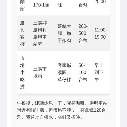
麵
20:00
170-1號
味
台幣
館
勝
三義鄉
薑絲大
280-
興
勝興村
11:00-
腸、梅
500
客
勝興車
19:00
干扣肉
台幣
棧
站旁
市
場
客家鹹
50-
早上
三義市
小
湯圓、
100
到下
場內
吃
草仔粿
台幣
午
攤
午餐後，建議休息一下，喝杯咖啡。勝興車站
附近有咖啡廳，但價格不菲，一杯拿鐵120台
幣。我通常自帶水，省錢又省時。