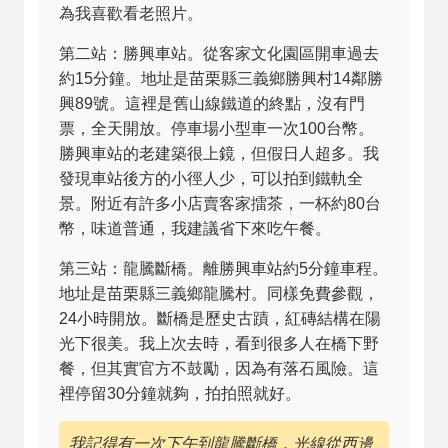
為我喜歡看老照片。
第二站：勝興車站。從客家文化園區開車過去
約15分鐘。地址是苗栗縣三義鄉勝興村14鄰勝
興89號。這裡是舊山線鐵道的終點，沒有門
票，全天開放。停車場小型車一次100台幣。
勝興車站的老建築很上鏡，但假日人超多。我
發現車站後方的小徑人少，可以拍到鐵軌全
景。附近有許多小店賣客家擂茶，一杯約80台
幣，味道普通，我建議省下來吃午餐。
第三站：龍騰斷橋。離勝興車站約5分鐘車程。
地址是苗栗縣三義鄉龍騰村。同樣免費參觀，
24小時開放。斷橋是歷史古蹟，紅磚結構在陽
光下很美。我上次去時，看到很多人在橋下野
餐，但其實官方不鼓勵，因為有落石風險。這
裡停留30分鐘就夠，拍拍照就好。
我記得有一次下午到龍騰斷橋，光線從西邊