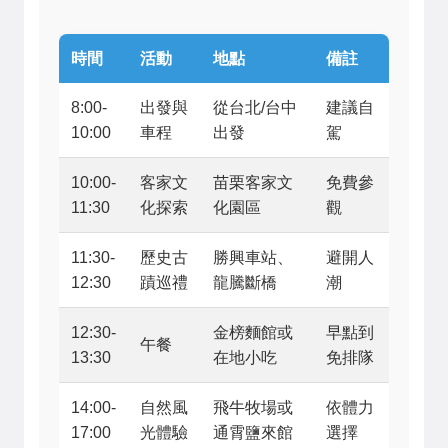
時間
活動
地點
備註
8:00-
出發與
從台北/台中
建議自
10:00
車程
出發
駕
10:00-
客家文
苗栗客家文
免費參
11:30
化探索
化園區
觀
11:30-
歷史古
勝興車站、
避開人
12:30
蹟巡禮
龍騰斷橋
潮
12:30-
金榜麵館或
早點到
午餐
13:30
在地小吃
免排隊
14:00-
自然風
飛牛牧場或
依體力
17:00
光體驗
通霄鹽來館
選擇