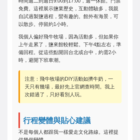
時間週二到週日9:00到17:00，週一休館。門票
免費。這裡展示鹽業歷史，互動體驗多，我親
自試過製鹽過程，蠻有趣的。館外有海景，可
以散步。停留約1小時。
我個人偏好飛牛牧場，因為活動多，但如果你
上午走累了，鹽來館較輕鬆。下午4點左右，準
備回程。從這些點開回台北或台中，約需2小
時，避開下班車潮。
注意：飛牛牧場的DIY活動如擠牛奶，一
天只有幾場，最好先上官網查時間。我上
次錯過了，只好看別人玩。
行程變體與貼心建議
不是每個人都跟我一樣愛走文化路線。這裡提
供幾個變體。