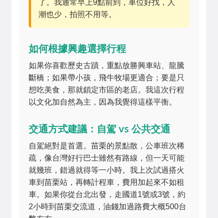
了。我通常早上9點前到，車位好找，人
潮也少，拍照不用等。
如何根據興趣選擇行程
如果你喜歡歷史古蹟，重點放勝興車站、龍騰
斷橋；如果帶小孩，飛牛牧場更適合；要是只
想吃美食，那就鎖定市區的老店。我這次行程
以文化加自然為主，因為我覺得這樣平衡。
交通方式建議：自駕 vs 公共交通
自駕絕對是首選。苗栗的景點散，公車班次稀
疏，像台灣好行巴士雖然有路線，但一天可能
就幾班，錯過就得等一小時。我上次試過搭火
車到苗栗站，再轉計程車，費用加起來不如租
車。如果你從台北出發，走國道1號或3號，約
2小時到苗栗交流道，油錢加過路費大概500台