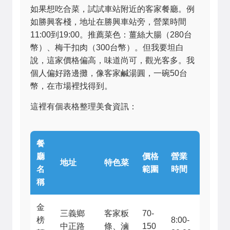
如果想吃合菜，試試車站附近的客家餐廳。例
如勝興客棧，地址在勝興車站旁，營業時間
11:00到19:00。推薦菜色：薑絲大腸（280台
幣）、梅干扣肉（300台幣）。但我要坦白
說，這家價格偏高，味道尚可，觀光客多。我
個人偏好路邊攤，像客家鹹湯圓，一碗50台
幣，在市場裡找得到。
這裡有個表格整理美食資訊：
餐
廳
價格
營業
地址
特色菜
名
範圍
時間
稱
金
三義鄉
客家粄
70-
榜
8:00-
中正路
條、滷
150