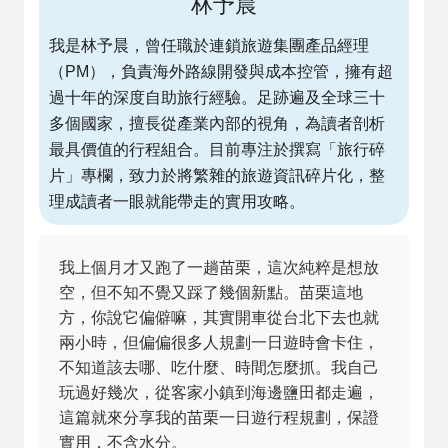
林予晨
我是林予晨，曾任職於連鎖旅遊集團產品經理
（PM），負責海外路線開發與成本控管，擁有超
過十年的深度自助旅行經驗。足跡遍及全球三十
多個國家，擅長從產業內部的視角，為讀者剖析
最具價值的行程組合。目前專注於撰寫「旅行碎
片」專欄，致力於將繁雜的旅遊資訊碎片化，整
理成讀者一眼就能帶走的實用攻略。
我上個月才又跑了一趟苗栗，這次純粹是想放
空，但不知不覺又踩了幾個新點。苗栗這地
方，你說它偏僻嘛，其實開車從台北下去也就
兩小時，但偏偏很多人規劃一日遊時會卡住，
不知道該去哪、吃什麼、時間怎麼抓。我自己
玩過好幾次，從客家小鎮到海邊鹽田都走遍，
這篇就來分享我的苗栗一日遊行程規劃，保證
實用，不含水分。