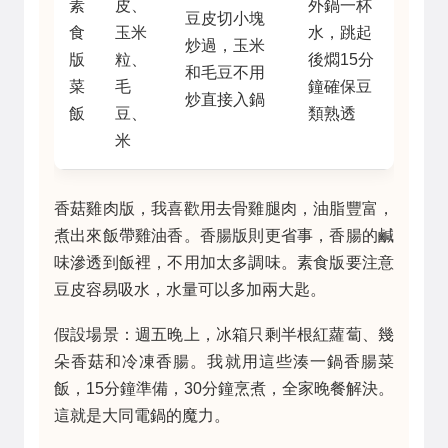
素
皮、
外鍋一杯
豆皮切小塊
食
玉米
水，跳起
炒過，玉米
版
粒、
後燜15分
和毛豆不用
菜
毛
鐘確保豆
炒直接入鍋
飯
豆、
類熟透
米
香菇雞肉版，我喜歡用去骨雞腿肉，油脂豐富，
煮出來飯帶雞油香。香腸版則更省事，香腸的鹹
味滲透到飯裡，不用加太多調味。素食版要注意
豆皮容易吸水，水量可以多加兩大匙。
假設場景：週五晚上，冰箱只剩半根紅蘿蔔、幾
朵香菇和冷凍香腸。我就用這些湊一鍋香腸菜
飯，15分鐘準備，30分鐘烹煮，全家晚餐解決。
這就是大同電鍋的魔力。