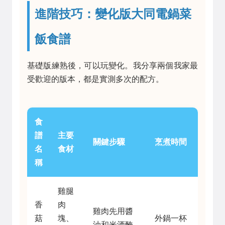
進階技巧：變化版大同電鍋菜
飯食譜
基礎版練熟後，可以玩變化。我分享兩個我家最
受歡迎的版本，都是實測多次的配方。
食
譜
主要
關鍵步驟
烹煮時間
名
食材
稱
雞腿
香
肉
雞肉先用醬
菇
塊、
外鍋一杯
油和米酒醃