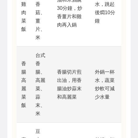
雞
香
水，跳起
30分鐘，炒
肉
菇、
後燜10分
香薑片和雞
菜
薑
鐘
肉再入鍋
飯
片、
米
台式
香
香
腸
腸、
香腸切片煎
外鍋一杯
高
高麗
出油，用香
水，蔬菜
麗
菜、
腸油炒蒜末
炒軟可減
菜
蒜
和高麗菜
少水量
飯
末、
米
豆