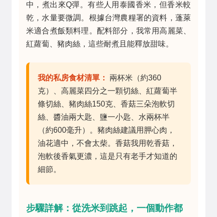
中，煮出來Q彈。有些人用泰國香米，但香米較
乾，水量要微調。根據台灣農糧署的資料，蓬萊
米適合煮飯類料理。配料部分，我常用高麗菜、
紅蘿蔔、豬肉絲，這些耐煮且能釋放甜味。
我的私房食材清單：
兩杯米（約360
克）、高麗菜四分之一顆切絲、紅蘿蔔半
條切絲、豬肉絲150克、香菇三朵泡軟切
絲、醬油兩大匙、鹽一小匙、水兩杯半
（約600毫升）。豬肉絲建議用胛心肉，
油花適中，不會太柴。香菇我用乾香菇，
泡軟後香氣更濃，這是只有老手才知道的
細節。
步驟詳解：從洗米到跳起，一個動作都