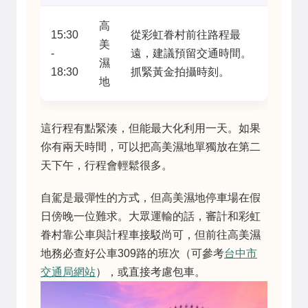
高
15:30
從彩虹眷村前往路程最
美
-
遠，建議預留交通時間。
濕
18:30
抓緊黃金拍攝時刻。
地
這行程有點緊湊，但能最大化利用一天。如果
你有兩天時間，可以把高美濕地單獨放在第二
天下午，行程會輕鬆很多。
自駕是最彈性的方式，但高美濕地停車場在假
日傍晚一位難求。大眾運輸的話，審計和彩虹
眷村靠公車與計程車接駁尚可，但前往高美濕
地務必查好公車309路的班次（可參考
台中市
交通局網站
），或直接考慮包車。