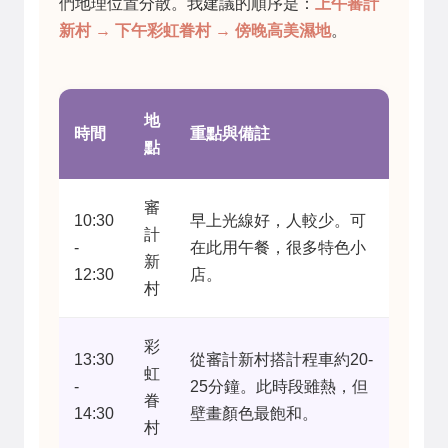
們地理位置分散。我建議的順序是：
上午審計
新村 → 下午彩虹眷村 → 傍晚高美濕地
。
地
時間
重點與備註
點
審
10:30
早上光線好，人較少。可
計
-
在此用午餐，很多特色小
新
12:30
店。
村
彩
13:30
從審計新村搭計程車約20-
虹
-
25分鐘。此時段雖熱，但
眷
14:30
壁畫顏色最飽和。
村