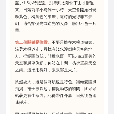
至少1.5小時抵達。別等到太陽快下山才衝過
來。日落前半小時到一小時，天空會開始出現
粉紫色、橘黃色的漸層，這時的光線非常夢
幻，適合拍側光或逆光的人像，臉部不會一片
黑。
第二個關鍵是位置。
不要只擠在木棧道盡頭。
沿著木棧道走，尋找有淺水漥倒映天空的地
方。把鏡頭放低，貼近水面，可以拍出完美的
天空和風車倒影，你站在中間，彷彿置身天空
之鏡。這招用得好，張張都是大片。
風超級大，這是個麻煩也是特色。讓頭髮隨風
飛揚，裙子被吹起，捕捉動感的瞬間，比呆呆
站著更有生命力。記得帶件外套，日落後會迅
速變冷。