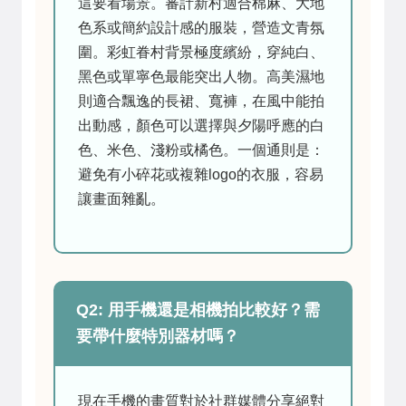
這要看場景。審計新村適合棉麻、大地
色系或簡約設計感的服裝，營造文青氛
圍。彩虹眷村背景極度繽紛，穿純白、
黑色或單寧色最能突出人物。高美濕地
則適合飄逸的長裙、寬褲，在風中能拍
出動感，顏色可以選擇與夕陽呼應的白
色、米色、淺粉或橘色。一個通則是：
避免有小碎花或複雜logo的衣服，容易
讓畫面雜亂。
Q2: 用手機還是相機拍比較好？需
要帶什麼特別器材嗎？
現在手機的畫質對於社群媒體分享絕對