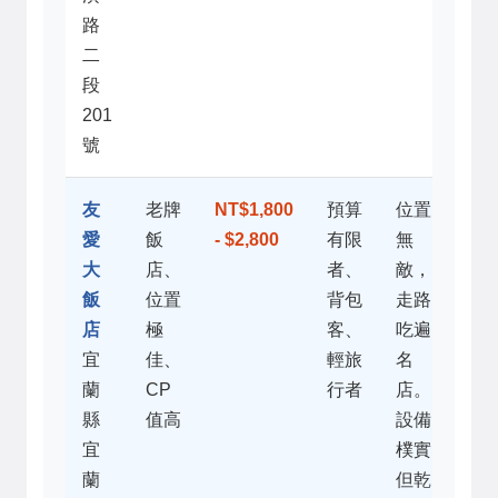
路
二
段
201
號
友
老牌
NT$1,800
預算
位置
愛
飯
- $2,800
有限
無
大
店、
者、
敵，
飯
位置
背包
走路
店
極
客、
吃遍
宜
佳、
輕旅
名
蘭
CP
行者
店。
縣
值高
設備
宜
樸實
蘭
但乾