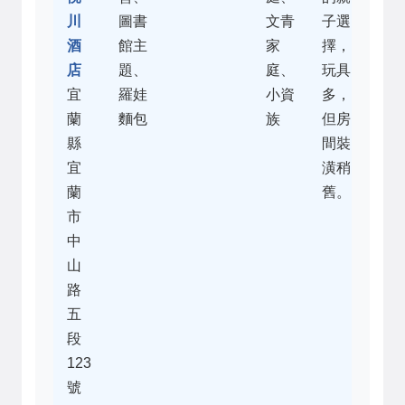
川
圖書
文青
子選
酒
館主
家
擇，
店
題、
庭、
玩具
宜
羅娃
小資
多，
蘭
麵包
族
但房
縣
間裝
宜
潢稍
蘭
舊。
市
中
山
路
五
段
123
號