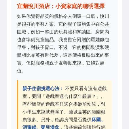
宜蘭悅川酒店：小資家庭的聰明選擇
如果你覺得晶英的價格令人倒吸一口氣，悅川
是很好的平替方案。它的親子設施集中在公共
區域，例如一整面的玩具牆和閱讀區。房間內
也會準備兒童備品。我喜歡它附贈的羅娃麵包
早餐，對孩子胃口。不過，它的房間裝潢和硬
體相比晶英有世代差，這是價格反映出來的事
實。但以服務和親子友善度來說，它絕對超
值。
親子住宿挑選心法：
不要只看有沒有遊戲
室，要問「遊戲室適合什麼年齡層？」。
有些飯店的遊戲室只適合學齡前幼兒，對
小學生來說就無聊了。蘭城晶英的範圍就
廣很多。另外，確認房間是否提供
床圍、
消毒鍋、嬰兒澡盆
，這些細節能讓旅行輕