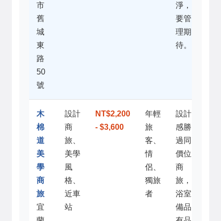
市
淨，
舊
要管
城
理期
東
待。
路
50
號
木
設計
NT$2,200
年輕
設計
棉
商
- $3,600
旅
感勝
道
旅、
客、
過同
美
美學
情
價位
學
風
侶、
商
商
格、
獨旅
旅，
旅
近車
者
浴室
宜
站
備品
蘭
有品