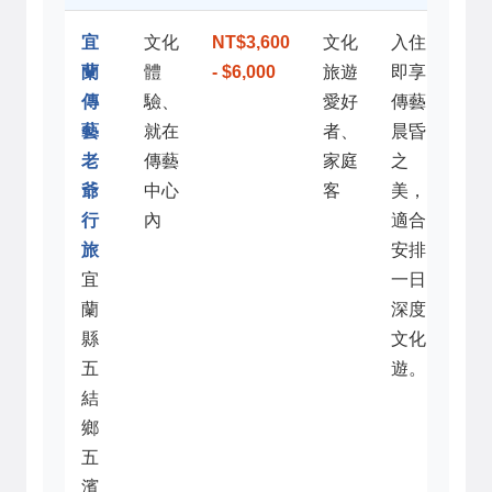
宜
文化
NT$3,600
文化
入住
蘭
體
- $6,000
旅遊
即享
傳
驗、
愛好
傳藝
藝
就在
者、
晨昏
老
傳藝
家庭
之
爺
中心
客
美，
行
內
適合
旅
安排
宜
一日
蘭
深度
縣
文化
五
遊。
結
鄉
五
濱