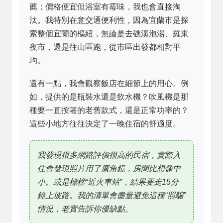
薦；價格便宜但浴室有霉味，我也會直接淘
汰。我特別在意交通便利性，因為宜蘭市是探
索整個宜蘭的樞紐，無論是去礁溪泡湯、羅東
夜市，還是往山區跑，從市區出發都相對平
均。
還有一點，我會觀察飯店在細節上的用心。例
如，提供的是瓶裝水還是飲水機？吹風機是那
種要一直按著的老舊款式，還是正常功率的？
這些小地方往往決定了一晚住宿的舒適度。
我發現很多網路評價很高的民宿，實際入
住會發現照片用了廣角鏡，房間比想像中
小。或是標榜“近火車站”，結果要走15分
鐘上坡路。我的清單會盡量避免這種“照騙”
情況，老實告訴你優缺點。