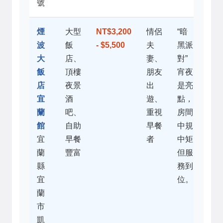
號
煙
大型
NT$3,200
情侶
“暗
波
飯
- $5,500
夫
黑派
大
店、
妻、
對”
飯
頂樓
朋友
宵夜
店
夜景
出
是亮
宜
酒
遊、
點，
蘭
吧、
重視
房間
館
自助
早餐
中規
宜
早餐
者
中矩
蘭
豐富
但服
縣
務到
宜
位。
蘭
市
凱