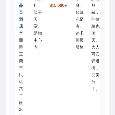
晶
店、
$15,000+
庭、
無
英
親子
預算
敵，
酒
天
充足
但價
店
堂、
者、
格也
宜
購物
追求
頂
蘭
中心
頂級
天。
縣
內
服務
大人
宜
可安
蘭
靜逛
市
街，
民
完美
權
分
路
工。
二
段
36