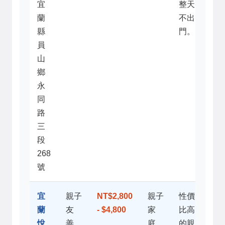
宜
整天
蘭
不出
縣
門。
員
山
鄉
永
同
路
三
段
268
號
宜
親子
NT$2,800
親子
性價
蘭
友
- $4,800
家
比高
悅
善、
庭、
的親