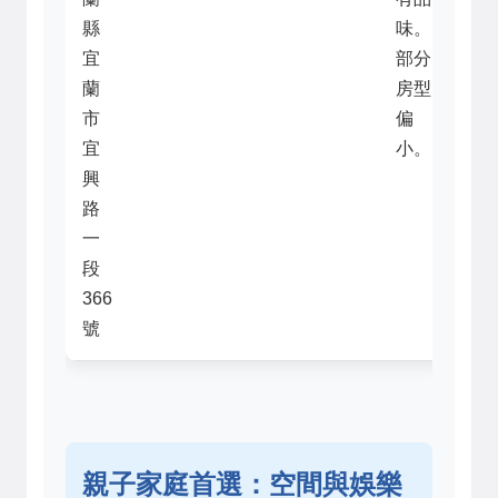
縣
味。
宜
部分
蘭
房型
市
偏
宜
小。
興
路
一
段
366
號
親子家庭首選：空間與娛樂