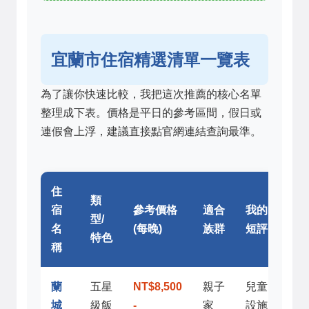
宜蘭市住宿精選清單一覽表
為了讓你快速比較，我把這次推薦的核心名單
整理成下表。價格是平日的參考區間，假日或
連假會上浮，建議直接點官網連結查詢最準。
住
類
宿
參考價格
適合
我的
型/
名
(每晚)
族群
短評
特色
稱
蘭
五星
NT$8,500
親子
兒童
城
級飯
-
家
設施