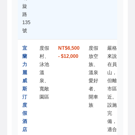
旋
路
135
號
宜
度假
NT$6,500
度假
嚴格
蘭
村、
- $12,000
放空
來說
力
泳池
族、
在員
麗
溫
溫泉
山，
威
泉、
愛好
但離
斯
寬敞
者、
市區
汀
園區
開車
近。
度
族
設施
假
完
酒
備，
店
適合