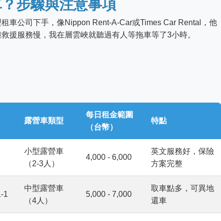
車？步驟與注意事項
，像Nippon Rent-A-Car或Times Car Rental，他
救援服務慢，我在層雲峽就聽過有人等拖車等了3小時。
每日租金範圍
露營車類型
特點
（台幣）
小型露營車
英文服務好，保險
4,000 - 6,000
（2-3人）
方案完整
中型露營車
取車點多，可異地
-1
5,000 - 7,000
（4人）
還車