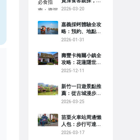
資深食客親探，這
些招牌菜你不能錯
2026-03-20
，
過
嘉義採蚵體驗全攻
略：預約、地點、
技巧與行程規劃
2026-01-31
壽豐卡梅爾小鎮全
攻略：花蓮隱世歐
風景點深度遊，交
2025-12-11
通住宿一次看懂
新竹一日遊景點推
薦：從古城漫步到
科技探索的完美路
2026-03-25
線
苗栗火車站周邊懶
人包：步行可達景
點與銅板美食地圖
2026-03-17