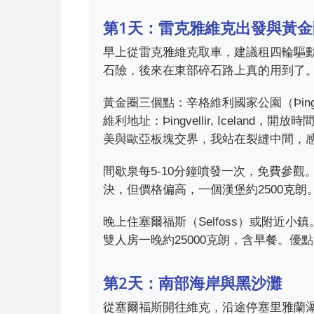
第1天：雷克雅維克出發與黃金
早上從雷克雅維克取車，建議租四輪驅動，保
石險，後來在東部碎石路上真的用到了
黃金圈三個點：辛格維利國家公園（Þingvel
維利地址：Þingvellir, Icela
美與歐亞板塊交界，我站在裂縫中間，
間歇泉每5-10分鐘噴發一次，免費參
決，但價格偏高，一個漢堡約2500克朗
晚上住塞爾福斯（Selfoss）或附近小鎮。我住過Fo
雙人房一晚約25000克朗，含早餐。優
第2天：南部海岸與黑沙灘
從塞爾福斯開往維克，沿途停塞里雅蘭瀑布（Se