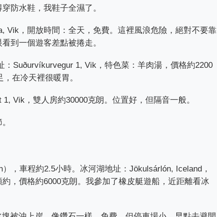
得穿防水鞋，我鞋子全濕了。
isfjara, Vik，開放時間：全天，免費。這裡風浪危險，絕對不要靠
眼看到一個遊客差點被捲走。
uðurvíkurvegur 1, Vik，特色菜：羊肉湯，價格約2200
濃料足，在冷天裡很暖胃。
sbraut 1, Vik，雙人房約30000克朗。位置好，但隔音一般。
節。
，車程約2.5小時。冰河湖地址：Jökulsárlón, Iceland，
約，價格約6000克朗。我參加了橡皮艇遊船，近距離看冰
h），冰塊被沖上岸，像鑽石一樣。免費，但停車場小，早點去避開