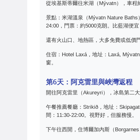
從埃基斯蒂爾往米湖（Mývatn），車
景點：米湖溫泉（Mývatn Nature Baths）
24:00，門票：約5000克朗。比藍
還有火山口、地熱區，大多免費或低價
住宿：Hotel Laxá，地址：Laxá, 
窗。
第6天：阿克雷里與峽灣返程
開往阿克雷里（Akureyri），冰島
午餐推薦餐廳：Strikið，地址：Skipaga
間：11:30-22:00。視野好，但服務慢。
下午往西開，住博爾加內斯（Borgarn