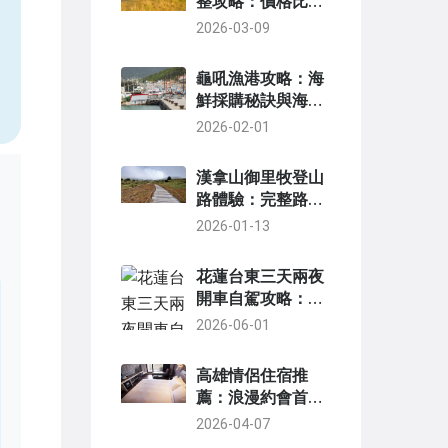
整攻略：價格比
較、公司推薦與自
2026-03-09
，
駕貼士
龜吼漁港攻略：海
鮮採購秘訣與海岸
步道漫遊指南
2026-02-01
漢拿山御里牧登山
路體驗：完整路線
攻略與親身經驗分
2026-01-13
享
花蓮台東三天兩夜
開車自駕攻略：自
由玩透東海岸精華
2026-06-01
景點
高雄情侶住宿推
薦：浪漫約會首選
住宿清單與實用指
2026-04-07
南