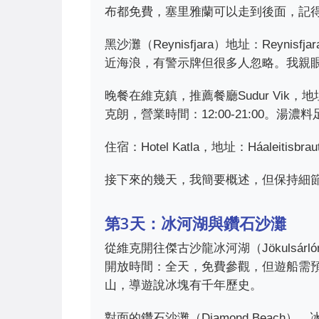
布都免費，塞里雅蘭可以走到後面，記
黑沙灘（Reynisfjara）地址：Reyn
近海浪，有警示牌但很多人忽略。我親
晚餐在維克鎮，推薦餐廳Sudur Vik，地址：S
克朗，營業時間：12:00-21:00。湯
住宿：Hotel Katla，地址：Háaleiti
接下來的幾天，我簡要概述，但保持細
第3天：冰河湖與鑽石沙灘
從維克開往傑古沙龍冰河湖（Jökulsárlón）
開放時間：全天，免費參觀，但遊船需預
山，導遊說冰塊有千年歷史。
對面的鑽石沙灘（Diamond Beac