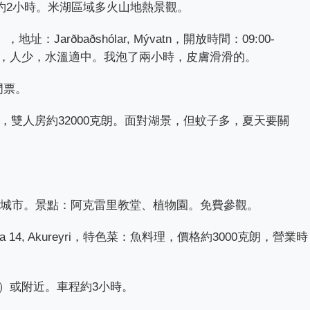
程約2小時。米湖區域多火山地熱景觀。
，地址：Jarðbaðshólar, Mývatn，開放時間：09:00-
湖便宜，人少，水溫適中。我泡了兩小時，皮膚滑滑的。
門票。
Mývatn，雙人房約32000克朗。面對湖景，但蚊子多，夏天要關
第二大城市。景點：阿克雷里教堂、植物園。免費參觀。
ta 14, Akureyri，特色菜：魚料理，價格約3000克朗，營業時
es）或附近。車程約3小時。