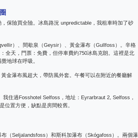
圈
險買全險。冰島路況 unpredictable，我租車時加了砂
。
lir）、間歇泉（Geysir）、黃金瀑布（Gullfoss）。辛格
nd，開放時間：全天，門票：免費，但停車費約750冰島克朗。這裡是北
感覺地球在呼吸。
觀。黃金瀑布風超大，帶防風外套。午餐可以在附近的餐廳解
。
sshotel Selfoss，地址：Eyrarbraut 2, Selfoss，
點是位置方便，缺點是房間較舊。
ljalandsfoss）和斯科加瀑布（Skógafoss）。兩個瀑