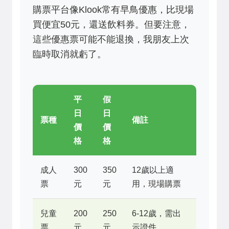
購票平台像Klook常有早鳥優惠，比現場
買便宜50元，還送飲料券。但要注意，
這些優惠票可能不能退換，我朋友上次
臨時取消就虧了。
平
假
日
日
票種
備註
價
價
格
格
成人
300
350
12歲以上適
票
元
元
用，現場購票
兒童
200
250
6-12歲，需出
票
元
元
示證件