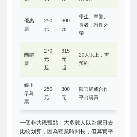
學生、軍警、
優惠
250
300
長者，證件必
票
元
元
帶
270
315
團體
20人以上，需
元
元
票
預約
起
起
線上
250
300
限官網或合作
早鳥
元
元
平台購買
票
一個非共識觀點：大多數人以為假日去
比較划算，因為營業時間長，但其實平