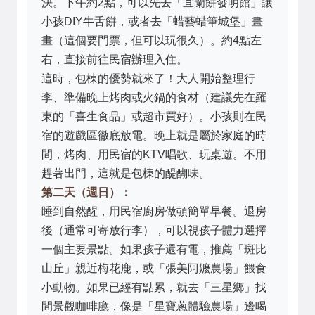
決。下午約2點，可以先去「宜蘭餅發明館」讓
小孩DIY牛舌餅，或者去「蜡藝蜡筆城堡」畫
畫（這個要門票，但可以玩很久）。約4點左
右，直接前往民宿辦理入住。
這時，包棟的優勢就來了！大人開始整理行
李、準備晚上烤肉或火鍋的食材（建議先在羅
東的「喜生食品」或超市買好）。小孩則在民
宿的遊戲區徹底放電。晚上就是屬於家庭的時
間，烤肉、用民宿的KTV唱歌、玩桌遊。不用
趕著出門，這就是包棟的醍醐味。
第二天（週日）：
睡到自然醒，用民宿廚房做頓簡單早餐。退房
後（通常可寄放行李），可以視孩子體力選擇
一個主要景點。如果孩子還有電，推薦「斑比
山丘」親近梅花鹿，或「張美阿嬤農場」餵食
小動物。如果已經有點累，就去「三星鄉」找
間景觀咖啡廳，像是「星寶蔥體驗農場」邊喝