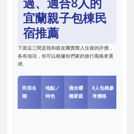
過、適合8人的
宜蘭親子包棟民
宿推薦
下面這三間是我和親友團實際入住後的評價，
各有強項，你可以根據你們家的旅行風格來選
擇。
我
民宿名
地點／
適合哪
8人包棟參
個
稱
特色
種家庭
考價格
評
遊
設
真