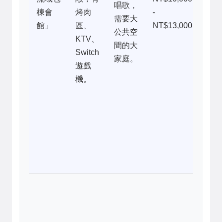
唱歌，
棟會
烤肉
-
設
需要大
館」
區、
NT$13,000
普
公共空
KTV、
通
間的大
Switch
但
家庭。
遊戲
肉
機。
很
棒
附
田
風
很
美
最
美
最