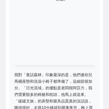
最
高
適
「
人
鬆
先
的
程
我對「童話森林」印象最深的是，他們連幼兒
馬桶座墊和洗澡小椅子都準備了，這細節很加
分。「日光流域」的優點是老闆很阿莎力，我
們需要額多的棉被和枕頭，他馬上就送來。
「緩緩文旅」的床墊和寢具品質真的沒話說，
睡得很好，走路10分鐘就到羅東夜市，晚上買