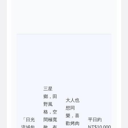
孩
先
的
庭
CP
值
高
客
廳
到
三星
以
鄉，田
孩
大人也
野風
騎
想同
格，空
步
樂，喜
「日光
間極寬
平日約
車
歡烤肉
流域包
敞，有
NT$10,000
廚