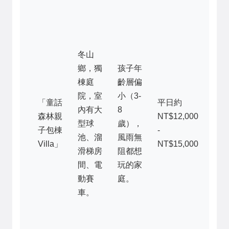
強
小
進
冬山
就
鄉，獨
孩子年
想
棟庭
齡層偏
來
院，室
小（3-
但
「童話
平日約
內有大
8
潢
森林親
NT$12,000
型球
歲），
卡
子包棟
-
池、溜
風雨無
通
Villa」
NT$15,000
滑梯房
阻都想
臥
間、電
玩的家
相
動賽
庭。
簡
車。
單
適
「