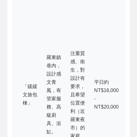
淨
像
進
計
誌
但
注重質
有
羅東鎮
感、衛
張
巷內，
生，對
遊
設計感
設計有
設
文青
平日約
「緩緩
要求，
施
風，有
NT$16,000
文旅包
且希望
只
管家服
-
棟」
位置便
精
務、高
NT$20,000
利（近
玩
級廚
羅東夜
和
具、浴
市）的
書
缸。
家庭。
價