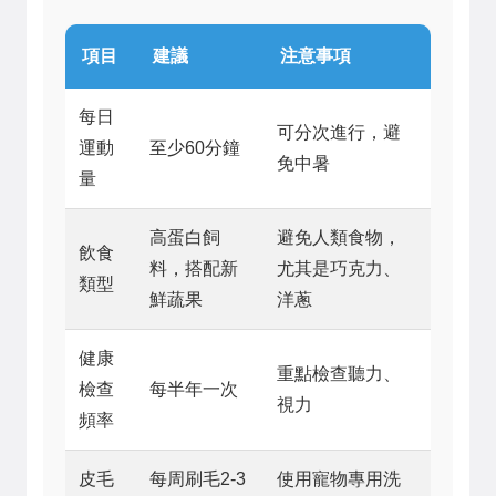
項目
建議
注意事項
每日
可分次進行，避
運動
至少60分鐘
免中暑
量
高蛋白飼
避免人類食物，
飲食
料，搭配新
尤其是巧克力、
類型
鮮蔬果
洋蔥
健康
重點檢查聽力、
檢查
每半年一次
視力
頻率
皮毛
每周刷毛2-3
使用寵物專用洗