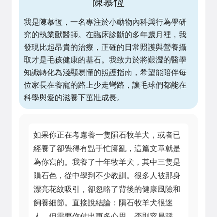
陳慕恆
我是陳慕恆，一名專注於小動物內科與行為學研
究的執業獸醫師。在臨床診斷的多年歲月裡，我
發現比起昂貴的治療，正確的日常照護與營養攝
取才是毛孩健康的基石。我致力於將艱澀的醫學
知識轉化為淺顯易懂的照護指南，希望能陪伴每
位家長在養寵的路上少走彎路，讓毛球們都能在
科學與愛的滋養下茁壯成長。
如果你正在考慮養一隻隕石牧羊犬，或者已
經養了卻覺得有點手忙腳亂，這篇文章就是
為你寫的。我養了十年牧羊犬，其中三隻是
隕石色，從中學到不少教訓。很多人被那身
漂亮花紋吸引，卻忽略了背後的健康風險和
飼養細節。直接說結論：隕石牧羊犬很迷
人，但需要你付出更多心思，否則容易踩