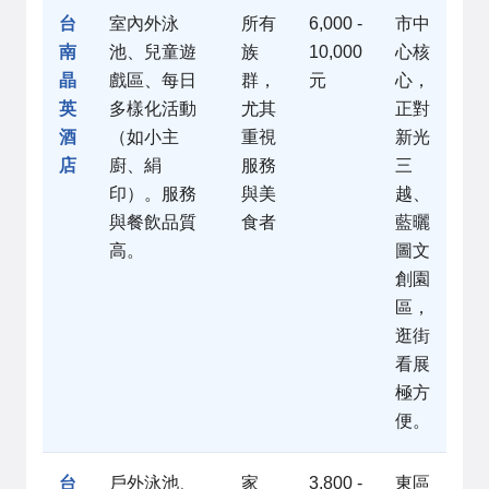
台
室內外泳
所有
6,000 -
市中
南
池、兒童遊
族
10,000
心核
晶
戲區、每日
群，
元
心，
英
多樣化活動
尤其
正對
酒
（如小主
重視
新光
店
廚、絹
服務
三
印）。服務
與美
越、
與餐飲品質
食者
藍曬
高。
圖文
創園
區，
逛街
看展
極方
便。
台
戶外泳池、
家
3,800 -
東區