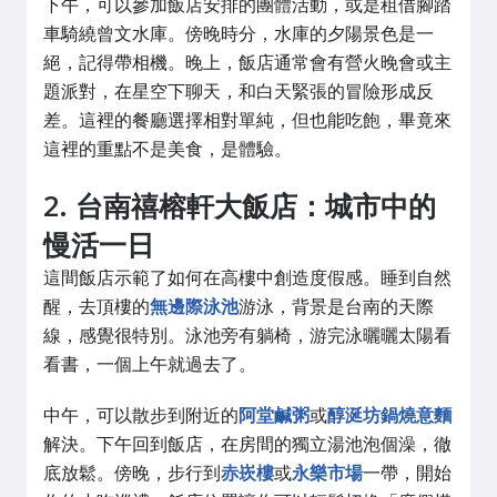
下午，可以參加飯店安排的團體活動，或是租借腳踏
車騎繞曾文水庫。傍晚時分，水庫的夕陽景色是一
絕，記得帶相機。晚上，飯店通常會有營火晚會或主
題派對，在星空下聊天，和白天緊張的冒險形成反
差。這裡的餐廳選擇相對單純，但也能吃飽，畢竟來
這裡的重點不是美食，是體驗。
2. 台南禧榕軒大飯店：城市中的
慢活一日
這間飯店示範了如何在高樓中創造度假感。睡到自然
醒，去頂樓的
無邊際泳池
游泳，背景是台南的天際
線，感覺很特別。泳池旁有躺椅，游完泳曬曬太陽看
看書，一個上午就過去了。
中午，可以散步到附近的
阿堂鹹粥
或
醇涎坊鍋燒意麵
解決。下午回到飯店，在房間的獨立湯池泡個澡，徹
底放鬆。傍晚，步行到
赤崁樓
或
永樂市場
一帶，開始