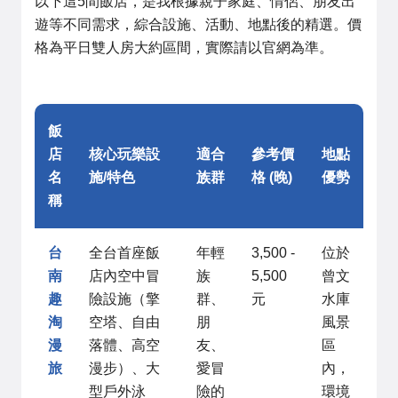
以下這5間飯店，是我根據親子家庭、情侶、朋友出
遊等不同需求，綜合設施、活動、地點後的精選。價
格為平日雙人房大約區間，實際請以官網為準。
飯
店
核心玩樂設
適合
參考價
地點
名
施/特色
族群
格 (晚)
優勢
稱
台
全台首座飯
年輕
3,500 -
位於
南
店內空中冒
族
5,500
曾文
趣
險設施（擎
群、
元
水庫
淘
空塔、自由
朋
風景
漫
落體、高空
友、
區
旅
漫步）、大
愛冒
內，
型戶外泳
險的
環境