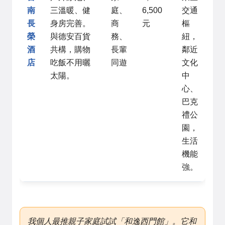
南
三溫暖、健
庭、
6,500
交通
長
身房完善。
商
元
樞
榮
與德安百貨
務、
紐，
酒
共構，購物
長輩
鄰近
店
吃飯不用曬
同遊
文化
太陽。
中
心、
巴克
禮公
園，
生活
機能
強。
我個人最推親子家庭試試「和逸西門館」。它和