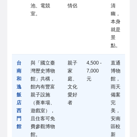
池、電競
情侶
清
室。
幽，
本身
就是
景
點。
台
與「國立臺
親子
4,500 -
直通
南
灣歷史博物
家
7,000
博物
和
館」共構，
庭、
元
館，
逸
館內有豐富
文化
雨天
飯
親子設施
愛好
備案
店
（賽車場、
者
完
西
遊戲室），
美，
門
且住客可免
安南
館
費參觀博物
區較
館。
新