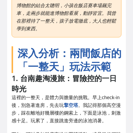
博物館的結合太聰明，小孩在飯店賽車場飆完
車，走兩步就能進博物館看展，動靜皆宜。我曾
在那裡待了一整天，孩子放電徹底，大人也輕鬆
學到東西。
深入分析：兩間飯店的
「一整天」玩法示範
1. 台南趣淘漫旅：冒險控的一日
時光
這裡的一整天，是體力與膽量的挑戰。早上check-in
後，別急著進房，先去玩
擎空塔
。我記得那個高空漫
步，踩在離地好幾層樓的鋼索上，下面是泳池，刺激
感十足。玩累了，直接跳進旁邊的泳池消暑。