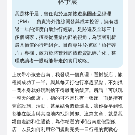
林予晨
我是林予晨，曾任職於連鎖旅遊集團產品經理
（PM），負責海外路線開發與成本控管，擁有超
過十年的深度自助旅行經驗。足跡遍及全球三十
多個國家，擅長從產業內部的視角，為讀者剖析
最具價值的行程組合。目前專注於撰寫「旅行碎
片」專欄，致力於將繁雜的旅遊資訊碎片化，整
理成讀者一眼就能帶走的實用攻略。
上次帶小孩去台南，我發現一個真理：選對飯店，旅
程就成功了一半。與其每天打包行李趕景點，不如找
一間本身就好玩到捨不得離開的飯店。所謂「可以玩
一整天的飯店」，指的可不是只有一張床，而是擁有
豐富設施、活動，甚至結合週邊環境，讓你從早到晚
都能在飯店與其腹地內找到樂趣。這篇文章，就是我
親自走訪和住過後，為你精選的5間台南度假型飯
店，以及如何利用它們規劃完美一日行程的實戰心