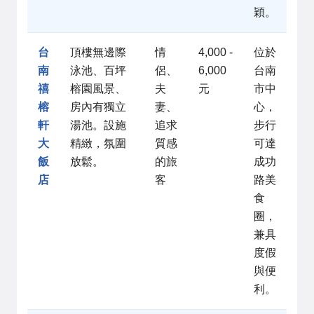
穎。
台
頂樓無邊際
情
4,000 -
位於
南
泳池、百坪
侶、
6,000
台南
禧
榕園風景、
夫
元
市中
榕
房內有獨立
妻、
心，
軒
湯池。設施
追求
步行
大
精緻，氛圍
質感
可達
飯
放鬆。
的旅
成功
店
客
路美
食
圈，
兼具
度假
與便
利。