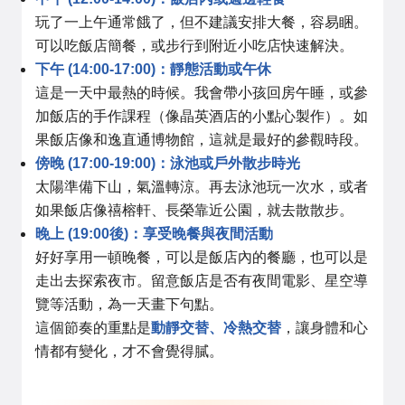
玩了一上午通常餓了，但不建議安排大餐，容易睏。
可以吃飯店簡餐，或步行到附近小吃店快速解決。
下午 (14:00-17:00)：靜態活動或午休
這是一天中最熱的時候。我會帶小孩回房午睡，或參
加飯店的手作課程（像晶英酒店的小點心製作）。如
果飯店像和逸直通博物館，這就是最好的參觀時段。
傍晚 (17:00-19:00)：泳池或戶外散步時光
太陽準備下山，氣溫轉涼。再去泳池玩一次水，或者
如果飯店像禧榕軒、長榮靠近公園，就去散散步。
晚上 (19:00後)：享受晚餐與夜間活動
好好享用一頓晚餐，可以是飯店內的餐廳，也可以是
走出去探索夜市。留意飯店是否有夜間電影、星空導
覽等活動，為一天畫下句點。
這個節奏的重點是
動靜交替、冷熱交替
，讓身體和心
情都有變化，才不會覺得膩。