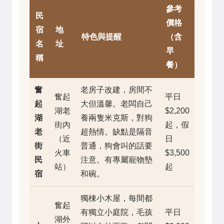
參考
民
價格
宿
地
特色與提醒
（含
名
址
早
稱
餐）
奮
老房子改建，房間不
奮起
平日
起
大但溫馨。老闆自己
湖老
$2,200
湖
養兩隻米克斯，對狗
街內
起，假
老
超熱情。缺點是隔音
（近
日
街
普通，狗會叫的話要
火車
$3,500
民
注意。有專屬寵物墊
站）
起
宿
和碗。
獨棟小木屋，每間都
奮起
有獨立小庭院，毛孩
平日
湖外