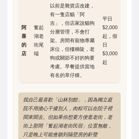
以前是雜貨店改建，
有一隻店貓「阿
平日
吉」，但店家說貓狗
阿
奮起
$2,000
分層管理，不會打
喜
湖老
起，假
架。房間有寵物專屬
的
街尾
日
床位，但樓梯陡，老
店
端
$3,000
狗或關節不好的狗要
起
考慮。早餐提供當地
有名的草仔粿。
我自己最喜歡「山林別館」，因為獨立庭
院不用擔心干擾別人，肉粽可以在院子裡
聞來聞去。但如果你想要方便逛老街，老
街上那間「奮起湖老街民宿」位置無敵，
只是晚上可能會聽到隔壁房的鼾聲