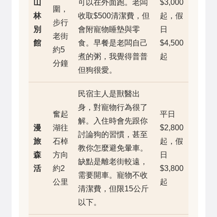
山
可以在外面跑。老闆
$3,000
圍，
林
收取$500清潔費，但
起，假
步行
別
會附寵物睡墊與零
日
老街
館
食。早餐是老闆自己
$4,500
約5
煮的粥，我覺得普普
起
分鐘
但狗很愛。
民宿主人是獸醫出
身，對寵物行為很了
奮起
平日
解。入住時會先跟你
漫
湖往
$2,800
討論狗的習慣，甚至
旅
石棹
起，假
教你怎麼避免暈車。
森
方向
日
缺點是離老街較遠，
活
約2
$3,800
需要開車。寵物不收
公里
起
清潔費，但限15公斤
以下。