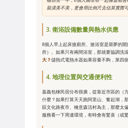
櫃佔去一半，8個人圍坐在一起膝蓋都
裝潢美不美，更會用比例尺去估算實際
3. 衛浴設備數量與熱水供應
8個人早上起床搶廁所、搶浴室是噩夢的開
所）。如果只有兩間浴室，那就要協調洗
大？
儲熱式電熱水器如果容量不夠，第四
4. 地理位置與交通便利性
嘉義包棟民宿分布很廣，從靠近市區的（
什麼？如果打算天天跑阿里山、奮起湖，
區文化路夜市、檜意森活村為主，那麼太偏
服務看一下周邊環境，有時會有驚喜（或