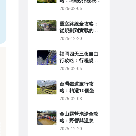
略：5個必拍秘境
與行程規劃指南
2026-02-06
，
靈室路線全攻略：
從規劃到實戰的完
整指南
2025-12-20
福岡四天三夜自由
行攻略：行程規
劃、美食景點與住
2026-02-05
宿推薦
台灣鐵道旅行攻
略：精選10個坐火
車就能到的絕美景
2026-02-03
點
金山露營泡湯全攻
略：野營與溫泉的
完美結合指南
2025-12-20