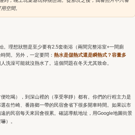
會碰到，晚上玩桌遊玩得很憋屈。從那次之後，我看照片不只看
可用空間。
始。理想狀態是至少要有2.5套衛浴（兩間完整浴室+一間廁
澡時間。另外，一定要問：
熱水是儲熱式還是瞬熱式？容量多
個人洗澡可能就沒熱水了。這個問題在冬天尤其致命。
方便吃喝），到深山裡的（享受寧靜）都有。你們的行程主力是
那選在竹崎、番路鄉一帶的民宿會省下很多開車時間。如果以市
遠的民宿每天來回會很累。確認導航地址，用Google地圖街景
驚嚇）。