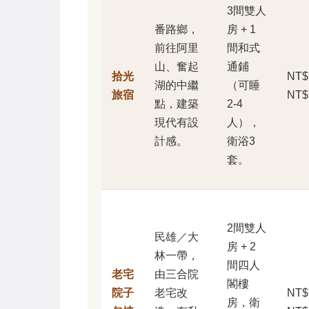
3間雙人
番路鄉，
房 + 1
前往阿里
間和式
山、奮起
通鋪
拾光
NT$7
湖的中繼
（可睡
旅宿
NT$
點，建築
2-4
現代有設
人），
計感。
衛浴3
套。
2間雙人
民雄／大
房 + 2
林一帶，
間四人
老宅
由三合院
閣樓
院子
老宅改
NT$9
房，衛