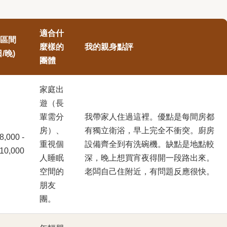
適合什
區間
麼樣的
我的親身點評
/晚)
團體
家庭出
遊（長
輩需分
我帶家人住過這裡。優點是每間房都
房）、
有獨立衛浴，早上完全不衝突。廚房
,000 -
重視個
設備齊全到有洗碗機。缺點是地點較
10,000
人睡眠
深，晚上想買宵夜得開一段路出來。
空間的
老闆自己住附近，有問題反應很快。
朋友
團。