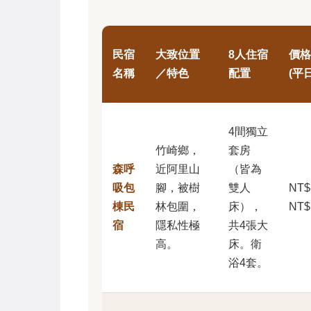
民宿
大致位置
8人住宿
價格
名稱
／特色
配置
(平日
4間獨立
竹崎鄉，
套房
森呼
近阿里山
（皆為
吸包
腳，被樹
雙人
NT$8
棟民
林包圍，
床），
NT$
宿
隱私性極
共4張大
高。
床。衛
浴4套。