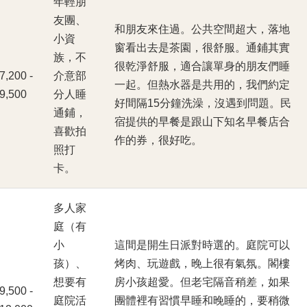
年輕朋
友團、
和朋友來住過。公共空間超大，落地
小資
窗看出去是茶園，很舒服。通鋪其實
族，不
很乾淨舒服，適合讓單身的朋友們睡
,200 -
介意部
一起。但熱水器是共用的，我們約定
9,500
分人睡
好間隔15分鐘洗澡，沒遇到問題。民
通鋪，
宿提供的早餐是跟山下知名早餐店合
喜歡拍
作的券，很好吃。
照打
卡。
多人家
庭（有
小
這間是開生日派對時選的。庭院可以
孩）、
烤肉、玩遊戲，晚上很有氣氛。閣樓
想要有
房小孩超愛。但老宅隔音稍差，如果
,500 -
庭院活
團體裡有習慣早睡和晚睡的，要稍微