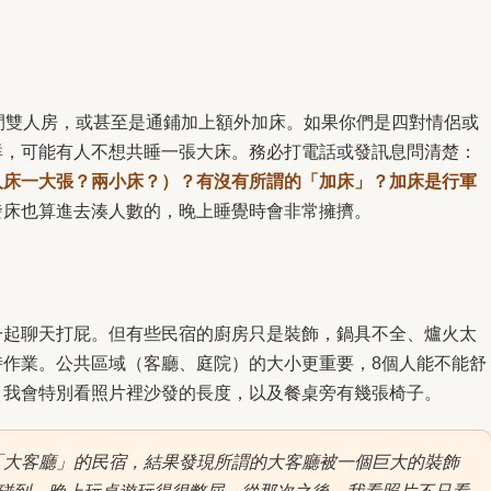
間雙人房，或甚至是通鋪加上額外加床。如果你們是四對情侶或
群，可能有人不想共睡一張大床。務必打電話或發訊息問清楚：
人床一大張？兩小床？）？有沒有所謂的「加床」？加床是行軍
發床也算進去湊人數的，晚上睡覺時會非常擁擠。
一起聊天打屁。但有些民宿的廚房只是裝飾，鍋具不全、爐火太
時作業。公共區域（客廳、庭院）的大小更重要，8個人能不能舒
？我會特別看照片裡沙發的長度，以及餐桌旁有幾張椅子。
「大客廳」的民宿，結果發現所謂的大客廳被一個巨大的裝飾