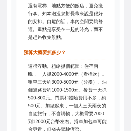
選有電梯、地點方便的飯店，避免搬
行李。知本泡溫泉對長輩來說是很好
的安排。自駕的話，車內空間要夠舒
適。重點是享受在一起的時光，而不
是趕路收集景點。
預算大概要抓多少？
這很浮動。粗略抓個範圍：住宿兩
晚，一人抓2000-4000元（看檔次）。
租車三天約3000-5000元（分攤）。油
錢過路費約1000-1500元。餐費一天抓
500-800元。門票和體驗費用不多，約
500元。加總起來，一個人三天兩夜的
自駕旅行，不含購物，大概需要7000
到12000元台幣左右。搭車加包車可能
會更貴，但省去駕駛疲勞。