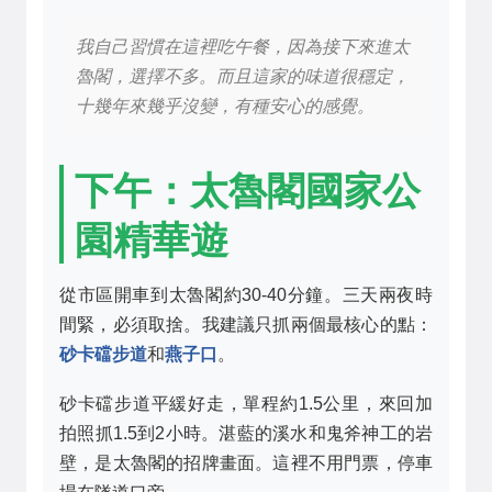
我自己習慣在這裡吃午餐，因為接下來進太
魯閣，選擇不多。而且這家的味道很穩定，
十幾年來幾乎沒變，有種安心的感覺。
下午：太魯閣國家公
園精華遊
從市區開車到太魯閣約30-40分鐘。三天兩夜時
間緊，必須取捨。我建議只抓兩個最核心的點：
砂卡礑步道
和
燕子口
。
砂卡礑步道平緩好走，單程約1.5公里，來回加
拍照抓1.5到2小時。湛藍的溪水和鬼斧神工的岩
壁，是太魯閣的招牌畫面。這裡不用門票，停車