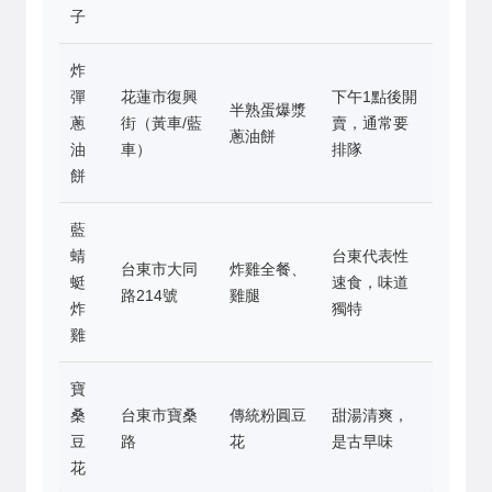
子
炸
彈
花蓮市復興
下午1點後開
半熟蛋爆漿
蔥
街（黃車/藍
賣，通常要
蔥油餅
油
車）
排隊
餅
藍
蜻
台東代表性
台東市大同
炸雞全餐、
蜓
速食，味道
路214號
雞腿
炸
獨特
雞
寶
桑
台東市寶桑
傳統粉圓豆
甜湯清爽，
豆
路
花
是古早味
花