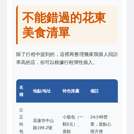
不能錯過的花東
美食清單
除了行程中提到的，這裡再整理幾家我個人回訪
率高的店，你可以根據行程彈性插入。
名
地點/地址
特色推薦
備註
稱
公
正
小籠包（一
24小時營
花蓮市中山
街
顆5元）、
業，當點心
路199-2號
包
蒸餃
很方便