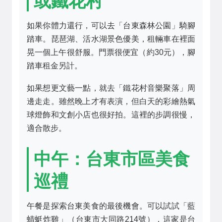
或鐵花村
如果你體力還行，可以去「台東森林公園」騎腳
踏車。琵琶湖、活水湖景色優美，租輛車在裡面
晃一個上午很舒服。門票很便宜（約30元），腳
踏車租金另計。
如果想更文藝一點，就去「鐵花村音樂聚落」周
邊走走。雖然晚上才有表演，但白天的彩繪熱氣
球燈飾和文創小店也很好拍。這裡的步調很慢，
適合散步。
中午：台東市區美食
巡禮
午餐是探索台東美食的最後機會。可以試試「藍
蜻蜓炸雞」（台東市大同路214號），這家是台