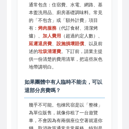
通常包含：住宿費、水電、網路、基
本盥洗用品、廚房基礎調味料。常見
的「不包含」或「額外計費」項目
有：
烤肉服務
（代訂食材、清潔烤
爐）、
加人費用
（超過約定人數）、
延遲退房費
、
設施損壞賠償
、以及前
述的
垃圾清運費
。下訂前，請業主提
供一份清楚的費用清單，把這些灰色
地帶講明白。
如果團體中有人臨時不能去，可以
退部分房費嗎？
幾乎不可能。包棟民宿是以「整棟」
為單位販售，就像你租了一台遊覽
車，不會因為有兩個座位空著就退你
錢。取消政策通常非常嚴格，特別是