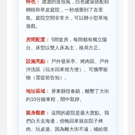
特色：
濃濃的度假風，白色建築搭配棕
櫚樹和草皮庭院，一秒感覺到了峇里
島。庭院空間非常大，可以辦小型草地
遊戲。
房間配置：
5間套房，每間都有獨立陽
台。床型以雙人床為主，格局方正。
設施亮點：
戶外發呆亭、烤肉區、戶外
沖洗區（玩水回來很方便）、可攜帶寵
物（需提前告知）。
地址區域：
屏東縣恆春鎮，離墾丁大街
約10分鐘車程，鬧中取靜。
親身觀察：
這間的庭院是最大賣點。我
們白天去海邊，傍晚回來就在院子烤
肉、玩桌遊。因為離大街不遠，補給很