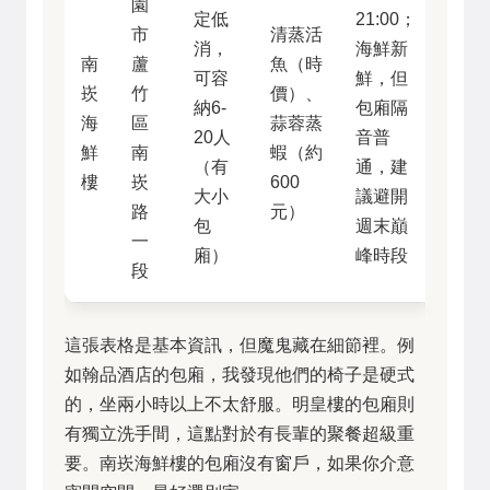
園
定低
21:00；
市
清蒸活
消，
海鮮新
南
蘆
魚（時
可容
鮮，但
崁
竹
價）、
納6-
包廂隔
海
區
蒜蓉蒸
20人
音普
鮮
南
蝦（約
（有
通，建
樓
崁
600
大小
議避開
路
元）
包
週末巔
一
廂）
峰時段
段
這張表格是基本資訊，但魔鬼藏在細節裡。例
如翰品酒店的包廂，我發現他們的椅子是硬式
的，坐兩小時以上不太舒服。明皇樓的包廂則
有獨立洗手間，這點對於有長輩的聚餐超級重
要。南崁海鮮樓的包廂沒有窗戶，如果你介意