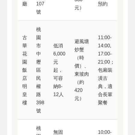
廳
107
預約
元）
號
桃
古
園
11:00-
避風塘
華
市
低消
14:00,
炒蟹
花
中
6,000
17:00-
（時
園
壢
元
21:00；
價）、
飯
區
起，
包廂裝
東坡肉
店
民
可容
潢古
（約
明
權
納8-
典，適
420
皇
路
12人
合長輩
元）
樓
398
聚餐
號
桃
無固
10:00-