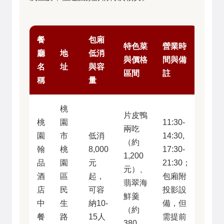
餐
包廂
特色菜
營業時
廳
地
低消
與價格
間與備
名
址
與容
區間
註
稱
量
桃
片皮鴨
桃
園
11:30-
兩吃
園
市
低消
14:30,
（約
翰
桃
8,000
17:30-
1,200
品
園
元
21:30；
元）、
酒
區
起，
包廂附
翡翠海
店
民
可容
投影設
鮮羹
中
生
納10-
備，但
（約
餐
路
15人
需提前
380