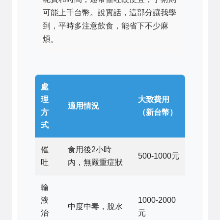
可能上千台幣。說實話，這部分讓我學
到，平時多注意飲食，能省下不少麻
煩。
處
理
大致費用
適用情況
方
（新台幣）
式
催
食用後2小時
500-1000元
吐
內，無嚴重症狀
輸
液
1000-2000
中度中毒，脫水
治
元