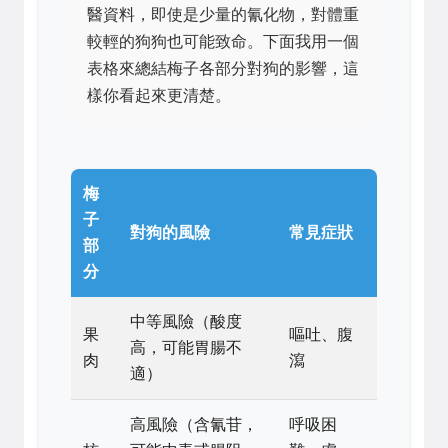
醫資料，即使是少量的氰化物，對體重
較輕的狗狗也可能致命。下面我用一個
表格來總結梅子各部分對狗的影響，這
樣你看起來更清楚。
梅
子
對狗的風險
常見症狀
部
分
中等風險（酸度
果
嘔吐、腹
高，可能胃腸不
肉
瀉
適）
高風險（含氰苷，
呼吸困