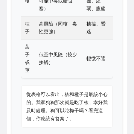
核
可能中毒或腸阻
難、虛
塞）
弱、腹痛
種
高風險（同核，毒
抽搐、昏
子
性更強）
迷
葉
子
低至中風險（較少
輕微不適
或
接觸）
莖
從表格可以看出，核和種子是最該小心
的。我家狗狗那次就是吃了核，幸好我
及時處理。狗可以吃梅子嗎？看完這
個，你應該有答案了。