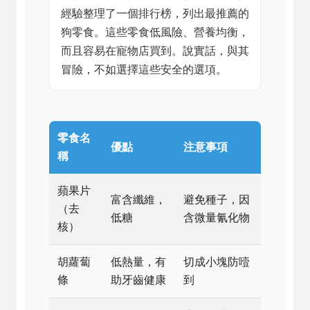
經驗整理了一個排行榜，列出最推薦的
狗零食。這些零食低風險、營養均衡，
而且容易在寵物店買到。說實話，與其
冒險，不如選擇這些安全的選項。
零食名
優點
注意事項
稱
蘋果片
富含纖維，
避免種子，因
（去
低糖
含微量氰化物
核）
胡蘿蔔
低熱量，有
切成小塊防噎
條
助牙齒健康
到