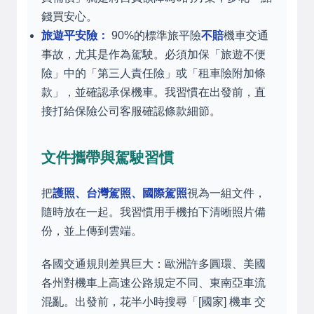
錢買安心。
旅遊平安險：
90%的標準旅平險
不賠
機車交通
事故，尤其是作為駕駛。必須加保「旅遊不便
險」中的「第三人責任險」或「租車險附加條
款」，並確認承保機車。我習慣在出發前，直
接打給保險公司客服確認條款細節。
文件攜帶與駕駛習慣
把
護照、台灣駕照、國際駕照
視為一組文件，
隨時放在一起。我習慣用手機拍下清晰照片備
份，並上傳到雲端。
各國交通規則差異巨大：歐洲許多圓環、美國
各州對機車上高速公路規定不同、東南亞車流
混亂。出發前，花半小時搜尋「[國家] 機車 交