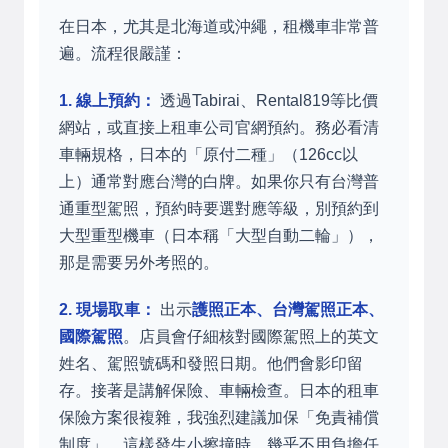
在日本，尤其是北海道或沖繩，租機車非常普
遍。流程很嚴謹：
1. 線上預約：
透過Tabirai、Rental819等比價
網站，或直接上租車公司官網預約。務必看清
車輛規格，日本的「原付二種」（126cc以
上）通常對應台灣的白牌。如果你只有台灣普
通重型駕照，預約時要選對應等級，別預約到
大型重型機車（日本稱「大型自動二輪」），
那是需要另外考照的。
2. 現場取車：
出示
護照正本、台灣駕照正本、
國際駕照
。店員會仔細核對國際駕照上的英文
姓名、駕照號碼和發照日期。他們會影印留
存。接著是講解保險、車輛檢查。日本的租車
保險方案很複雜，我強烈建議加保「免責補償
制度」，這樣發生小擦撞時，幾乎不用負擔任