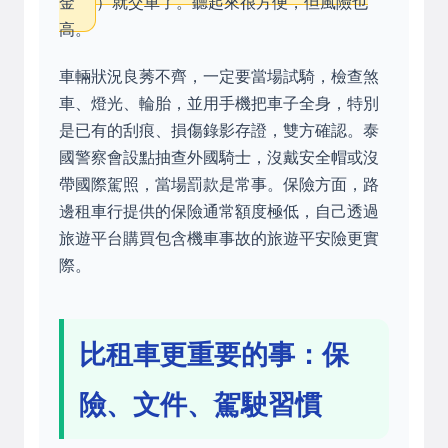
金
）就交車了。聽起來很方便，但風險也
高。
車輛狀況良莠不齊，一定要當場試騎，檢查煞
車、燈光、輪胎，並用手機把車子全身，特別
是已有的刮痕、損傷錄影存證，雙方確認。泰
國警察會設點抽查外國騎士，沒戴安全帽或沒
帶國際駕照，當場罰款是常事。保險方面，路
邊租車行提供的保險通常額度極低，自己透過
旅遊平台購買包含機車事故的旅遊平安險更實
際。
比租車更重要的事：保
險、文件、駕駛習慣