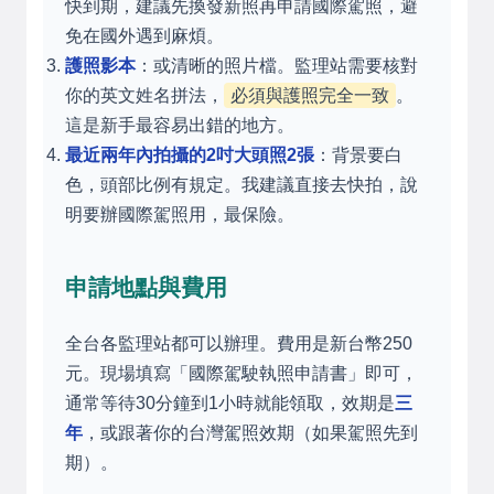
快到期，建議先換發新照再申請國際駕照，避
免在國外遇到麻煩。
護照影本
：或清晰的照片檔。監理站需要核對
你的英文姓名拼法，
必須與護照完全一致
。
這是新手最容易出錯的地方。
最近兩年內拍攝的2吋大頭照2張
：背景要白
色，頭部比例有規定。我建議直接去快拍，說
明要辦國際駕照用，最保險。
申請地點與費用
全台各監理站都可以辦理。費用是新台幣250
元。現場填寫「國際駕駛執照申請書」即可，
通常等待30分鐘到1小時就能領取，效期是
三
年
，或跟著你的台灣駕照效期（如果駕照先到
期）。