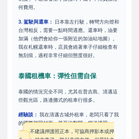
何費用。
3. 駕駛與還車：
日本靠左行駛，轉彎方向燈和
台灣相反，需要一點時間適應。還車時，油要
加滿（他們會給你一張附近的加油站地圖）。
我在札幌還車時，店員會繞著車子仔細檢查有
無刮痕，過程非常仔細但態度很好。
泰國租機車：彈性但需自保
泰國的情況完全不同，尤其在普吉島、清邁這
些觀光區，路邊攤式的租車行很多。
經驗談：
我在清邁古城外租車，老闆只看了我
的國際駕照封面，甚至沒翻開，押了護照
（
不建議押護照正本，可協商押影本或押