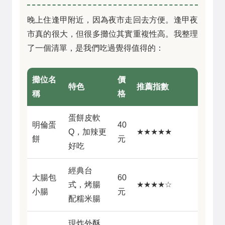
晚上住逢甲附近，因為夜市走回去方便。逢甲夜
市真的很大，但很多攤位其實重複性高。我整理
了一個清單，是我們吃過覺得值得的：
攤位名
價
特色
推薦指數
稱
格
蛋餅皮軟
明倫蛋
40
Q，加辣更
★★★★★
餅
元
好吃
經典台
大腸包
60
式，烤腸
★★★★☆
小腸
元
配糯米腸
現炸外酥