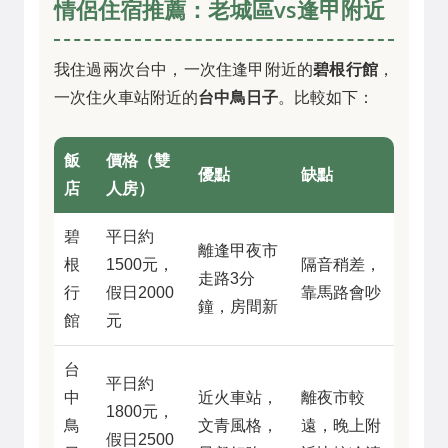
情侶住宿推薦：老城區vs逢甲附近
我住過兩次台中，一次住逢甲附近的
碧根行館
，
一次住火車站附近的
台中鳥日子
。比較如下：
飯
價格（雙
優點
缺點
店
人房）
碧
平日約
離逢甲夜市
根
1500元，
隔音稍差，
走路3分
行
假日2000
靠馬路會吵
鐘，房間新
館
元
台
平日約
中
近火車站，
離夜市較
1800元，
鳥
文青風格，
遠，晚上附
假日2500