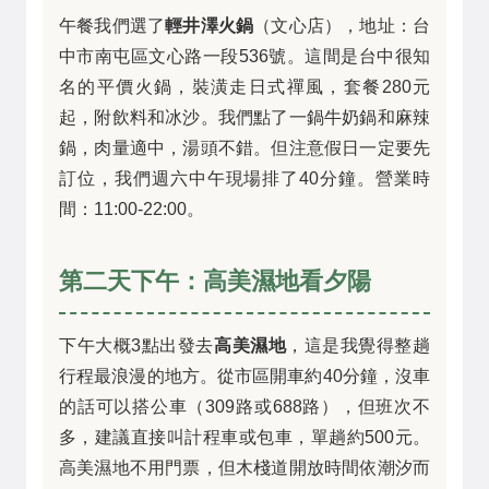
午餐我們選了
輕井澤火鍋
（文心店），地址：台
中市南屯區文心路一段536號。這間是台中很知
名的平價火鍋，裝潢走日式禪風，套餐280元
起，附飲料和冰沙。我們點了一鍋牛奶鍋和麻辣
鍋，肉量適中，湯頭不錯。但注意假日一定要先
訂位，我們週六中午現場排了40分鐘。營業時
間：11:00-22:00。
第二天下午：高美濕地看夕陽
下午大概3點出發去
高美濕地
，這是我覺得整趟
行程最浪漫的地方。從市區開車約40分鐘，沒車
的話可以搭公車（309路或688路），但班次不
多，建議直接叫計程車或包車，單趟約500元。
高美濕地不用門票，但木棧道開放時間依潮汐而