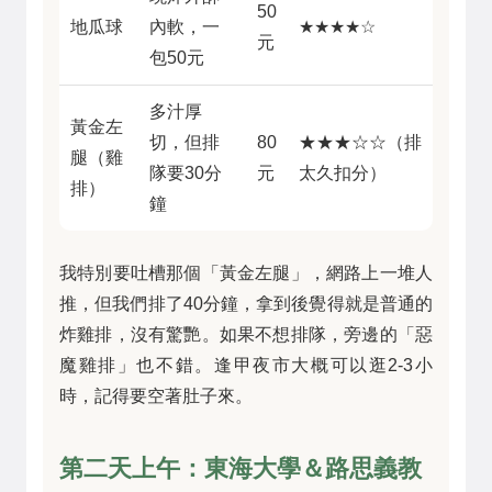
50
地瓜球
內軟，一
★★★★☆
元
包50元
多汁厚
黃金左
切，但排
80
★★★☆☆（排
腿（雞
隊要30分
元
太久扣分）
排）
鐘
我特別要吐槽那個「黃金左腿」，網路上一堆人
推，但我們排了40分鐘，拿到後覺得就是普通的
炸雞排，沒有驚艷。如果不想排隊，旁邊的「惡
魔雞排」也不錯。逢甲夜市大概可以逛2-3小
時，記得要空著肚子來。
第二天上午：東海大學＆路思義教