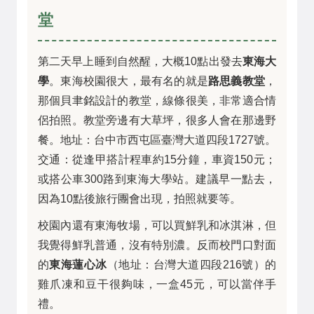
堂
第二天早上睡到自然醒，大概10點出發去
東海大
學
。東海校園很大，最有名的就是
路思義教堂
，
那個貝聿銘設計的教堂，線條很美，非常適合情
侶拍照。教堂旁邊有大草坪，很多人會在那邊野
餐。地址：台中市西屯區臺灣大道四段1727號。
交通：從逢甲搭計程車約15分鐘，車資150元；
或搭公車300路到東海大學站。建議早一點去，
因為10點後旅行團會出現，拍照就要等。
校園內還有
東海牧場
，可以買鮮乳和冰淇淋，但
我覺得鮮乳普通，沒有特別濃。反而校門口對面
的
東海蓮心冰
（地址：台灣大道四段216號）的
雞爪凍和豆干很夠味，一盒45元，可以當伴手
禮。