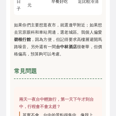
日
早餐好吃
近比較冷清
元
子
如果你們主要想逛夜市，就選逢甲附近；如果想
去宮原眼科和車站周邊，選老城區。我個人偏愛
碧根行館
，因為方便，但記得要求高樓層避開馬
路噪音。另外還有一間
台中林酒店
很奢華，但價
格偏高，預算夠可以考慮。
常見問題
兩天一夜台中輕旅行，第一天下午才到台
中，行程會不會太趕？
其實不會，台中的景點很集中。像我上