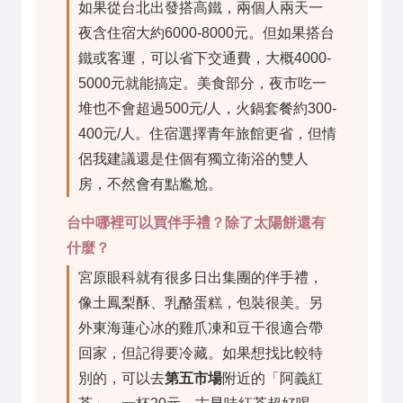
如果從台北出發搭高鐵，兩個人兩天一
夜含住宿大約6000-8000元。但如果搭台
鐵或客運，可以省下交通費，大概4000-
5000元就能搞定。美食部分，夜市吃一
堆也不會超過500元/人，火鍋套餐約300-
400元/人。住宿選擇青年旅館更省，但情
侶我建議還是住個有獨立衛浴的雙人
房，不然會有點尷尬。
台中哪裡可以買伴手禮？除了太陽餅還有
什麼？
宮原眼科就有很多日出集團的伴手禮，
像土鳳梨酥、乳酪蛋糕，包裝很美。另
外東海蓮心冰的雞爪凍和豆干很適合帶
回家，但記得要冷藏。如果想找比較特
別的，可以去
第五市場
附近的「阿義紅