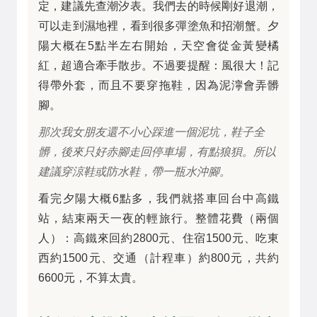
定，建議先查潮汐表。我們去的時候剛好退潮，
可以走到濕地裡，看到很多彈塗魚和招潮蟹。夕
陽大概在5點半左右開始，天空會從金黃變橘
紅，超適合牽手散步。不過要提醒：風很大！記
得帶外套，而且不要穿拖鞋，因為泥濘會弄髒
腳。
那次我女朋友還不小心踩進一個泥坑，鞋子全
髒，後來只好赤腳走回停車場，有點狼狽。所以
建議穿涼鞋或防水鞋，帶一瓶水沖腳。
看完夕陽大概6點多，我們就搭車回台中高鐵
站，結束兩天一夜的輕旅行。整體花費（兩個
人）：高鐵來回約2800元、住宿1500元、吃東
西約1500元、交通（計程車）約800元，共約
6600元，不算太貴。