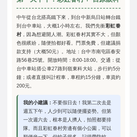
中午從台北搭高鐵下來，到台中新烏日站轉台鐵
到台中車站，大概1小時左右。我們先衝
彩虹眷
村
，因為想避開人潮。彩虹眷村其實不大，但顏
色很繽紛，隨便拍都好看。門票免費，但建議捐
款支持（大概50元）。地址：台中市南屯區春安
路56巷25號。開放時間：8:00-18:00。交通：從
台中車站搭公車27路到嶺東科大站，步行約5分
鐘；或者直接叫計程車，車程約15分鐘，車資約
200元。
我的小建議：
不要假日去！我第二次去是
週五下午，人少到可以隨便擺姿勢。但第
一次週六去，根本是人擠人，拍照都要排
隊。而且彩虹眷村旁邊有個小公園，可以
順便坐一下，但蚊子很多，記得帶防蚊