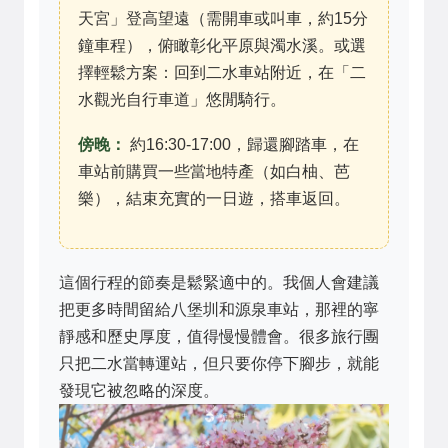
天宮」登高望遠（需開車或叫車，約15分
鐘車程），俯瞰彰化平原與濁水溪。或選
擇輕鬆方案：回到二水車站附近，在「二
水觀光自行車道」悠閒騎行。
傍晚：
約16:30-17:00，歸還腳踏車，在
車站前購買一些當地特產（如白柚、芭
樂），結束充實的一日遊，搭車返回。
這個行程的節奏是鬆緊適中的。我個人會建議
把更多時間留給八堡圳和源泉車站，那裡的寧
靜感和歷史厚度，值得慢慢體會。很多旅行團
只把二水當轉運站，但只要你停下腳步，就能
發現它被忽略的深度。