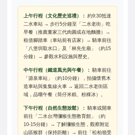
上午行程（文化歷史巡禮）：
約9:30抵達
二水車站 → 步行5分鐘至「二水老街」吃
早餐（推薦董家三代肉圓或在地麵攤）→
租借腳踏車（車站前有店家）→ 騎車前往
「八堡圳取水口」及「林先生廟」（約15
分鐘）→ 參觀水利設施與歷史。
中午行程（鐵道風光與午餐）：
騎車前往
「源泉車站」（約10分鐘），拍攝懷舊木
造車站與集集線火車 → 返回二水老街區
域，品嚐午餐（筒仔米糕、粉粿冰）。
下午行程（自然生態放鬆）：
騎車或開車
前往「二水台灣獼猴生態教育館」（約
10-15分鐘）→ 了解獼猴生態，觀察附近
山區猴群（保持距離）→ 前往「松柏嶺受