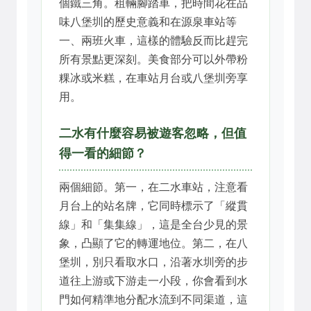
個鐵三角。租輛腳踏車，把時間花在品
味八堡圳的歷史意義和在源泉車站等
一、兩班火車，這樣的體驗反而比趕完
所有景點更深刻。美食部分可以外帶粉
粿冰或米糕，在車站月台或八堡圳旁享
用。
二水有什麼容易被遊客忽略，但值
得一看的細節？
兩個細節。第一，在二水車站，注意看
月台上的站名牌，它同時標示了「縱貫
線」和「集集線」，這是全台少見的景
象，凸顯了它的轉運地位。第二，在八
堡圳，別只看取水口，沿著水圳旁的步
道往上游或下游走一小段，你會看到水
門如何精準地分配水流到不同渠道，這