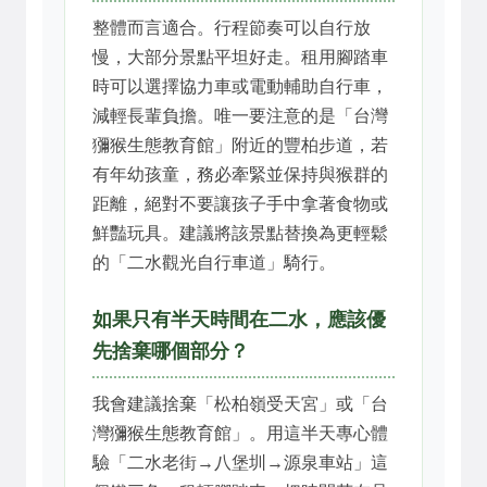
整體而言適合。行程節奏可以自行放
慢，大部分景點平坦好走。租用腳踏車
時可以選擇協力車或電動輔助自行車，
減輕長輩負擔。唯一要注意的是「台灣
獼猴生態教育館」附近的豐柏步道，若
有年幼孩童，務必牽緊並保持與猴群的
距離，絕對不要讓孩子手中拿著食物或
鮮豔玩具。建議將該景點替換為更輕鬆
的「二水觀光自行車道」騎行。
如果只有半天時間在二水，應該優
先捨棄哪個部分？
我會建議捨棄「松柏嶺受天宮」或「台
灣獼猴生態教育館」。用這半天專心體
驗「二水老街→八堡圳→源泉車站」這