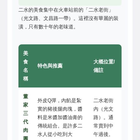
二水的美食集中在火車站前的「二水老街」
（光文路、文昌路一帶）。這裡沒有華麗的裝
潢，只有數十年的老味道。
美
食
大概位置/
特色與推薦
名
備註
稱
董
外皮Q彈，內餡是紮
二水老街
家
實的豬後腿肉塊，醬
內（光文
三
料是米醬加醬油膏的
路）。通
代
傳統組合。是許多二
常賣到中
肉
水人從小吃到大
午過後。
圓