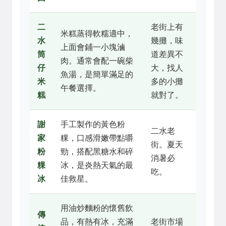
二
老街上有
米糕蒸得軟糯適中，
水
幾攤，味
上面會鋪一小塊滷
筒
道差異不
肉。通常會配一碗柴
仔
大，找人
魚湯，是簡單滿足的
米
多的小攤
午餐選擇。
糕
就對了。
謝
手工製作的黃色粉
二水老
家
粿，口感滑嫩帶點嚼
街。夏天
粉
勁，搭配黑糖水和碎
消暑必
粿
冰，是炎熱天氣的最
吃。
冰
佳救星。
用油炒麵粉的懷舊飲
傳
品，有熱有冰，充滿
老街市場