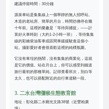
建議停留時間：30分鐘
源泉車站是集集線上一個寧靜的無人招呼站。
木造的老站房、簡單的月台，時間彷彿停在幾
十年前。這裡的樂趣是「等待與捕捉」——計
算好火車時刻（大約1-2小時一班），等待集集
線的彩繪柴油客車或區間車緩緩駛進這個小
站。攝影愛好者會很喜歡這裡的純樸氛圍。
它沒有車埕的熱鬧，沒有集集的商業化，這就
是它的價值。站在月台上，你可以感受到鐵道
旅行最初的那種單純。記得查看班次，別白等
太久，也可以搭配附近的自行車道騎一段。
3. 二水台灣獼猴生態教育館
地址：彰化縣二水鄉光文路38號（近豐柏廣
場）