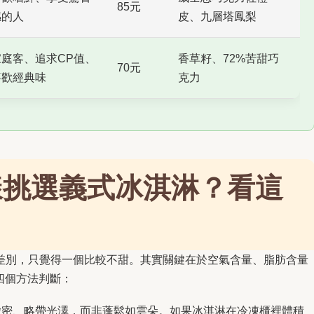
85元
感的人
皮、九層塔鳳梨
家庭客、追求CP值、
香草籽、72%苦甜巧
70元
喜歡經典味
克力
樣挑選義式冰淇淋？看這
差別，只覺得一個比較不甜。其實關鍵在於空氣含量、脂肪含量
這四個方法判斷：
該是緻密、略帶光澤，而非蓬鬆如雲朵。如果冰淇淋在冷凍櫃裡體積