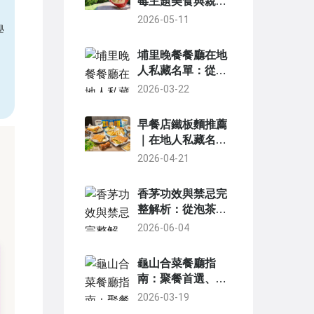
莓主題美食與親子
用餐體驗
2026-05-11
學
埔里晚餐餐廳在地
人私藏名單：從合
菜到小吃，避坑指
2026-03-22
南一次看
早餐店鐵板麵推薦
｜在地人私藏名單
與點餐秘訣
2026-04-21
香茅功效與禁忌完
整解析：從泡茶到
精油，你必須知道
2026-06-04
的健康指南
龜山合菜餐廳指
南：聚餐首選、特
色菜與點菜技巧全
2026-03-19
攻略