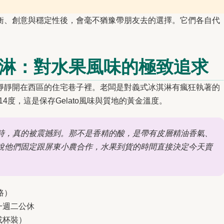
衡、創意與穩定性後，會毫不猶豫帶朋友去的選擇。它們各自代
冰淇淋：對水果風味的極致追求
靜靜開在西區的住宅巷子裡。老闆是對義式冰淇淋有瘋狂執著的
4度，這是保存Gelato風味與質地的黃金溫度。
時，真的被震撼到。那不是香精的酸，是帶有皮層精油香氣、
說他們固定跟屏東小農合作，水果到貨的時間直接決定今天賣
路）
週一週二公休
或杯裝）