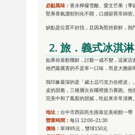
必點風味：
香水檸檬雪酪、愛文芒果（季
堅果香氣濃郁到化不開，口感卻異常綿密
缺點是位置不好找，且因為堅持新鮮，熱
2. 旅．義式冰
如果你喜歡嚐鮮，討厭一成不變，這家店
他們最厲害的不是單一口味，而是大膽卻
我印象最深的是「威士忌巧克力佐橙皮」
皮的甜脆，三種層次在嘴裡接力賽跑。他
完美中和了鳳梨的甜膩，吃起來非常清爽
地址：
台中市西區民生路靠近美術館一帶
營業時間：
每日 12:00–21:30
價格：
單球85元，雙球150元