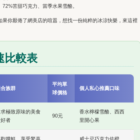
、72%苦甜巧克力、當季水果雪酪。
如果你厭倦了網美店的喧囂，想找一份純粹的冰涼快樂，來這裡
速比較表
平均單
適合族群
個人私心推薦口味
球價格
追求極致原味的美食
香水檸檬雪酪、西西
90元
愛好者
里開心果
喜歡嚐鮮、享受驚喜
威士忌巧克力佐橙