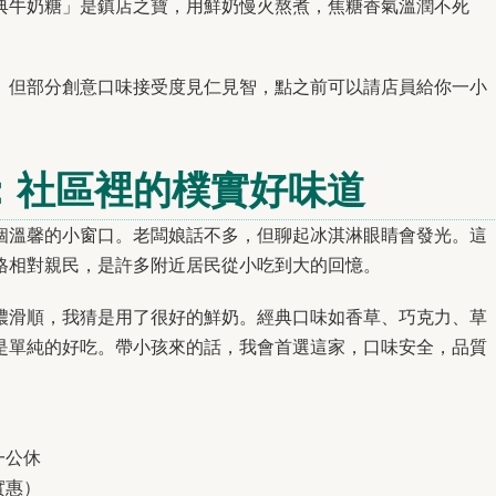
典牛奶糖」是鎮店之寶，用鮮奶慢火熬煮，焦糖香氣溫潤不死
。但部分創意口味接受度見仁見智，點之前可以請店員給你一小
ato：社區裡的樸實好味道
個溫馨的小窗口。老闆娘話不多，但聊起冰淇淋眼睛會發光。這
格相對親民，是許多附近居民從小吃到大的回憶。
濃滑順，我猜是用了很好的鮮奶。經典口味如香草、巧克力、草
是單純的好吃。帶小孩來的話，我會首選這家，口味安全，品質
週一公休
實惠）