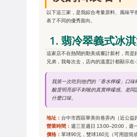
以下這三家，是我綜合考量原料、風味平
表了不同的優秀面向。
1. 翡冷翠義式
這家店不在熱鬧的勤美或審計新村，而是
兄弟，我每次去，店內的溫度計都顯示在-1
我第一次吃到他們的「香水檸檬」口味
酸度明亮卻不刺喉的真實檸檬感。老闆
什麼口味。
地址：
台中市西區華美街巷弄內（近公益
營業時間：
週三至週日 13:00–20:00，
價格：
單球90元，雙球160元（可用甜筒