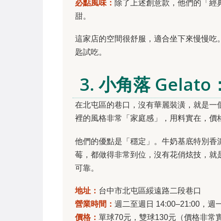
必點風味：
除了上述創意款，他們的「經
甜。
這家店的空間很舒服，適合坐下來慢慢吃
匙試吃。
3. 小角落 Gel
在北屯區的巷口，沒有華麗裝潢，就是一
裡的風格非常「家庭感」，用料實在，價
他們的優點是「穩定」。牛奶基底特別香
莓，都做得非常到位，沒有花俏炫技，就
可靠。
地址：
台中市北屯區綏遠路二段巷口
營業時間：
週二至週日 14:00–21:00，
價格：
單球70元，雙球130元（價格非常