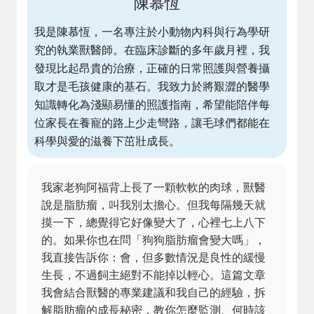
陳慕恆
我是陳慕恆，一名專注於小動物內科與行為學研
究的執業獸醫師。在臨床診斷的多年歲月裡，我
發現比起昂貴的治療，正確的日常照護與營養攝
取才是毛孩健康的基石。我致力於將艱澀的醫學
知識轉化為淺顯易懂的照護指南，希望能陪伴每
位家長在養寵的路上少走彎路，讓毛球們都能在
科學與愛的滋養下茁壯成長。
我家老狗阿福背上長了一顆軟軟的肉球，獸醫
說是脂肪瘤，叫我別太擔心。但我每隔幾天就
摸一下，總覺得它好像變大了，心裡七上八下
的。如果你也在問「狗狗脂肪瘤會變大嗎」，
我直接告訴你：會，但多數情況是良性的緩慢
生長，不過飼主絕對不能掉以輕心。這篇文章
我會結合獸醫的專業建議和我自己的經驗，拆
解脂肪瘤的成長秘密，教你怎麼監測、何時該