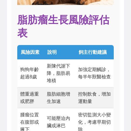
脂肪瘤生長風險評估
表
風險因素
說明
飼主行動建議
新陳代謝下
狗狗年齡
加強定期觸診，
降，脂肪易
超過8歲
每半年獸醫檢查
堆積
體重過重
脂肪細胞增
控制飲食，增加
或肥胖
生加速
運動量
腫瘤位置
密切監測大小變
可能壓迫內
在腹部或
化，考慮早期切
臟或淋巴
腋下
除