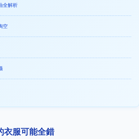
油全解析
掏空
攝
的衣服可能全錯