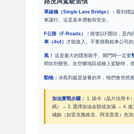
路況與駕駛習慣
單線橋（Single Lane Bridge）：
看到標
車讓行。這是基本禮貌與安全。
F公路（F-Roads）：
路號以F開頭，是內
車（4x4）
才能進入。不要挑戰租車公司的
風！
這是最大的隱形殺手。開門時一定要
間吹到變形。在空曠地區或橋上駕駛時，
動物：
冰島到處是放養的羊，牠們會突然
加油實戰步驟：
1. 插卡（晶片信用卡
碼）→ 3. 選擇加油金額或加滿 → 4
城鎮（如雷克雅維克、阿克雷里）先加