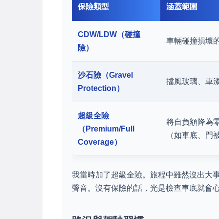
保險類型
涵蓋範圍
CDW/LDW（碰撞
車輛碰撞損壞
險）
沙石險（Gravel
擋風玻璃、車
Protection）
超級全險
將自負額降為
（Premium/Full
（如車底、門
Coverage）
我當時加了超級全險。旅程中雖然沒出大
聲音。沒有保險的話，光是檢查車底就會