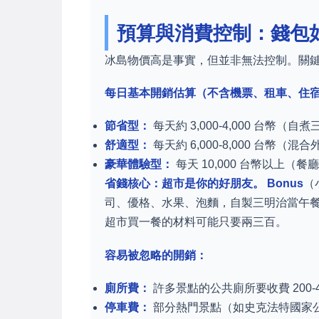
預算與消費控制：錢包
冰島物價高是事實，但並非無法控制。關
每日基本開銷估算（不含機票、租車、住
節省型：
每天約 3,000-4,000 台幣（自
舒適型：
每天約 6,000-8,000 台幣（混
豪華體驗型：
每天 10,000 台幣以上（
省錢核心：超市是你的好朋友。
Bonus
（
司、優格、水果、泡麵，自製三明治當午
超市買一餐的材料可能只要兩三百。
容易被忽略的開銷：
廁所費：
許多景點的公共廁所要收費 200-4
停車費：
部分熱門景點（如史克法特國家公園