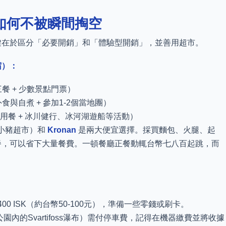
如何不被瞬間掏空
鍵在於區分「必要開銷」和「體驗型開銷」，並善用超市。
宿）：
煮三餐 + 少數景點門票）
合外食與自煮 + 參加1-2個當地團）
餐廳用餐 + 冰川健行、冰河湖遊船等活動）
小豬超市）和
Kronan
是兩大便宜選擇。採買麵包、火腿、起
餐，可以省下大量餐費。一頓餐廳正餐動輒台幣七八百起跳，而
00 ISK（約台幣50-100元），準備一些零錢或刷卡。
內的Svartifoss瀑布）需付停車費，記得在機器繳費並將收據