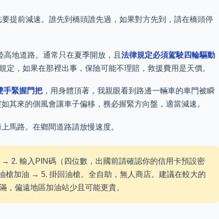
誌要提前減速。誰先到橋頭誰先過，如果對方先到，請在橋頭停
陸高地道路。通常只在夏季開放，且
法律規定必須駕駛四輪驅動
規定，如果在那裡出事，保險可能不理賠，救援費用是天價。
雙手緊握門把
，用身體頂著，我親眼看到路邊一輛車的車門被瞬
突如其來的側風會讓車子偏移，務必握緊方向盤，適當減速。
衝上馬路。在鄉間道路請放慢速度。
）→ 2. 輸入PIN碼（四位數，出國前請確認你的信用卡預設密
. 拔油槍加油 → 5. 掛回油槍。全自助，無人商店。建議在較大的
滿，偏遠地區加油站少且可能更貴。