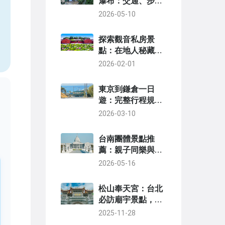
瀑布：交通、步道
與秘境全攻略
2026-05-10
，
探索觀音私房景
點：在地人秘藏的
5個隱藏秘境
2026-02-01
東京到鎌倉一日
遊：完整行程規劃
與必訪景點指南
2026-03-10
台南團體景點推
薦：親子同樂與朋
友出遊的完美去處
2026-05-16
松山奉天宮：台北
必訪廟宇景點，交
通夜市住宿完整指
2025-11-28
南