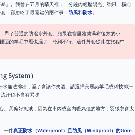
狂暴」。我曾在五月的晴天裡，十分鐘內經歷陽光、強風、橫向
外套，卻忽略了最關鍵的兩件事：
防風
和
防水
。
套很貴，帶了普通的防潑水外套。結果在塞里雅蘭瀑布後方的小
裡面的羊毛中層也濕了，冷到不行。這件外套從此在旅程中
g System）
汗水無法排出，濕了會讓你失溫。請選擇美麗諾羊毛或科技排汗
算流汗也不會有異味。
心。我偏好抓絨，因為在車內或室內暖氣強的地方，羽絨衣會太
。一件
真正防水（Waterproof）且防風（Windproof）的Gore-