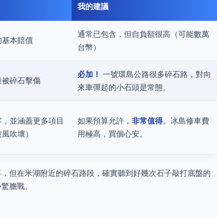
我的建議
通常已包含，但自負額很高（可能數萬
的基本賠償
台幣）
必加！
一號環島公路很多碎石路，對向
漆被碎石擊傷
來車彈起的小石頭是常態。
零，並涵蓋更多項目
如果預算允許，
非常值得
。冰島修車費
被風吹壞）
用極高，買個心安。
事，但在米湖附近的碎石路段，確實聽到好幾次石子敲打底盤的
心驚膽戰。